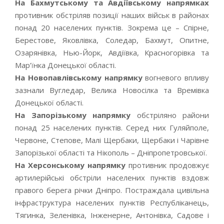
На Бахмутському та Авдіївському напрямках
противник обстріляв позиції наших військ в районах
понад 20 населених пунктів. Зокрема це – Спірне,
Берестове, Яковлівка, Соледар, Бахмут, Опитне,
Озарянівка, Нью-Йорк, Авдіївка, Красногорівка та
Мар’їнка Донецької області.
На Новопавлівському напрямку
вогневого впливу
зазнали Вугледар, Велика Новосілка та Времівка
Донецької області.
На Запорізькому напрямку
обстріляно райони
понад 25 населених пунктів. Серед них Гуляйполе,
Червоне, Степове, Малі Щербаки, Щербаки і Чарівне
Запорізької області та Нікополь – Дніпропетровської.
На Херсонському напрямку
противник продовжує
артилерійські обстріли населених пунктів вздовж
правого берега річки Дніпро. Постраждала цивільна
інфраструктура населених пунктів Республіканець,
Тягинка, Зеленівка, Інженерне, Антонівка, Садове і