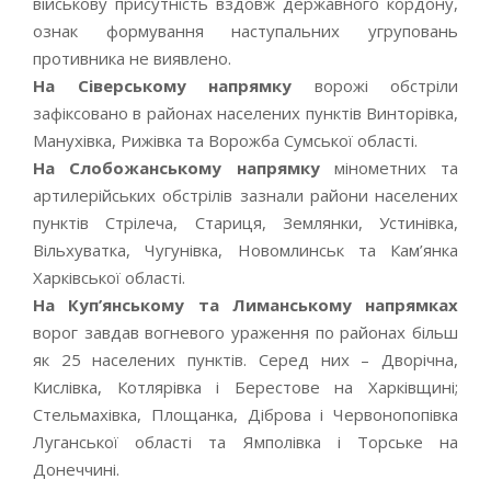
військову присутність вздовж державного кордону,
ознак формування наступальних угруповань
противника не виявлено.
На Сіверському напрямку
ворожі обстріли
зафіксовано в районах населених пунктів Винторівка,
Манухівка, Рижівка та Ворожба Сумської області.
На Слобожанському напрямку
мінометних та
артилерійських обстрілів зазнали райони населених
пунктів Стрілеча, Стариця, Землянки, Устинівка,
Вільхуватка, Чугунівка, Новомлинськ та Кам’янка
Харківської області.
На Куп’янському та Лиманському напрямках
ворог завдав вогневого ураження по районах більш
як 25 населених пунктів. Серед них – Дворічна,
Кислівка, Котлярівка і Берестове на Харківщині;
Стельмахівка, Площанка, Діброва і Червонопопівка
Луганської області та Ямполівка і Торське на
Донеччині.