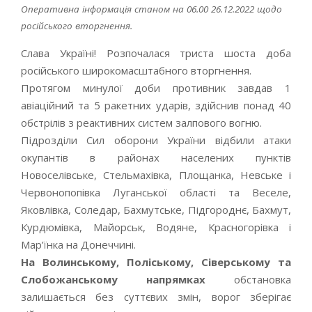
Оперативна інформація станом на 06.00 26.12.2022 щодо
російського вторгнення.
Слава Україні! Розпочалася триста шоста доба
російського широкомасштабного вторгнення.
Протягом минулої доби противник завдав 1
авіаційний та 5 ракетних ударів, здійснив понад 40
обстрілів з реактивних систем залпового вогню.
Підрозділи Сил оборони України відбили атаки
окупантів в районах населених пунктів
Новоселівське, Стельмахівка, Площанка, Невське і
Червонопопівка Луганської області та Веселе,
Яковлівка, Соледар, Бахмутське, Підгороднє, Бахмут,
Курдюмівка, Майорськ, Водяне, Красногорівка і
Мар’їнка на Донеччині.
На Волинському, Поліському, Сіверському та
Слобожанському напрямках
обстановка
залишається без суттєвих змін, ворог зберігає