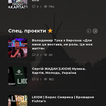
0
1764
Спец. проєкти
Володимир Тука з Херсона: «Для
мене ця вистава, не роль. Це моє
життя»
0
261
Сергій ЖАДАН |LЮDИ| Музика,
Хартія, Молодь, Україна
0
1822
LЮDИ | Борис Смерека | Броварня
Fichte’n