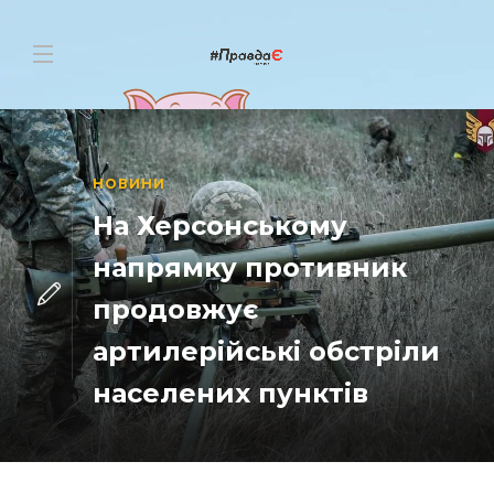
НОВИНИ
На Херсонському
напрямку противник
продовжує
артилерійські обстріли
населених пунктів