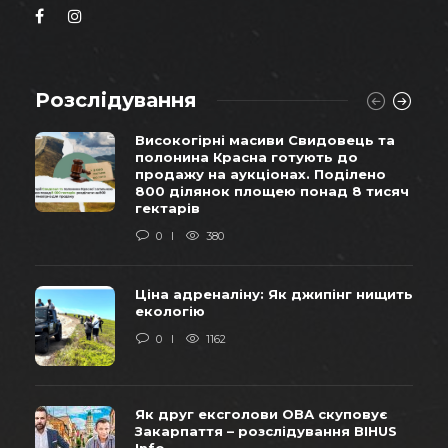
Розслідування
Високогірні масиви Свидовець та
полонина Красна готують до
продажу на аукціонах. Поділено
800 ділянок площею понад 8 тисяч
гектарів
0
380
Ціна адреналіну: Як джипінг нищить
екологію
0
1162
Як друг ексголови ОВА скуповує
Закарпаття – розслідування BIHUS
Info