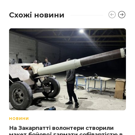
Схожі новини
НОВИНИ
На Закарпатті волонтери створили
макет бойової гармати собівартістю в