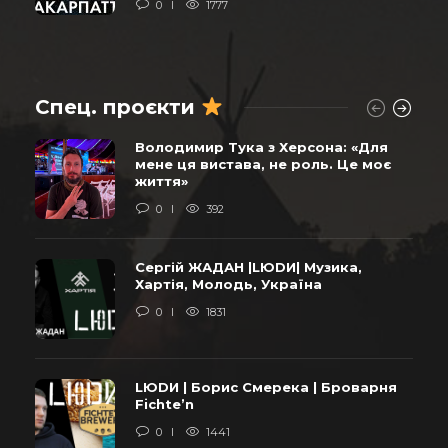
0
1777
Спец. проєкти
Володимир Тука з Херсона: «Для
мене ця вистава, не роль. Це моє
життя»
0
392
Сергій ЖАДАН |LЮDИ| Музика,
Хартія, Молодь, Україна
0
1831
LЮDИ | Борис Смерека | Броварня
Fichte’n
0
1441