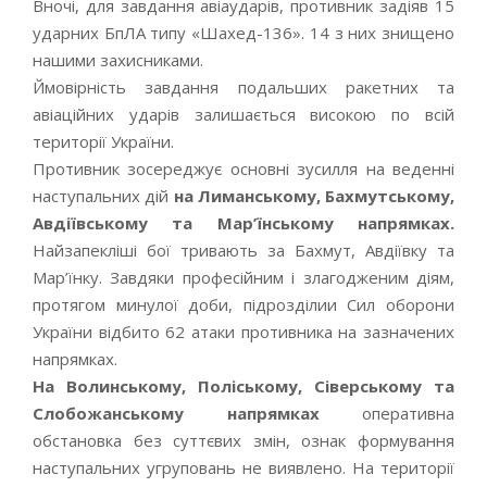
Вночі, для завдання авіаударів, противник задіяв 15
ударних БпЛА типу «Шахед-136». 14 з них знищено
нашими захисниками.
Ймовірність завдання подальших ракетних та
авіаційних ударів залишається високою по всій
території України.
Противник зосереджує основні зусилля на веденні
наступальних дій
на Лиманському, Бахмутському,
Авдіївському та Мар’їнському напрямках.
Найзапекліші бої тривають за Бахмут, Авдіївку та
Мар’їнку. Завдяки професійним і злагодженим діям,
протягом минулої доби, підрозділии Сил оборони
України відбито 62 атаки противника на зазначених
напрямках.
На Волинському, Поліському, Сіверському та
Слобожанському напрямках
оперативна
обстановка без суттєвих змін, ознак формування
наступальних угруповань не виявлено. На території