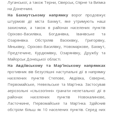
Луганської, а також Терни, Сіверськ, Спірне та Виїмка
на Донеччині.
На Бахмутському напрямку
ворог продовжує
штурмові дії міста Бахмут, яке утримують наші
захисники, а також в районах населених пунктів
Оріхово-Василівка, Богданівка, Іванівське та
Озарянівка. Обстріляв Васюківку, Григорівку,
Міньківку, Оріхово-Василівку, Новомаркове, Бахмут,
Предтечине, Курдюмівку, Озарянівку, Дружбу та
Майорськ Донецької області.
На Авдіївському та Мар’їнському напрямках
противник вів безуспішні наступальні дії в напрямку
населених пунктів Степове, Авдіївка, Сєверне,
Первомайське, Невельське та Мар’їнка. Застосував
аерозольні «сльозогінні» гранати нелетальної дії в
районах населених пунктів Новокалинове,
Ласточкине, Первомайське та Мар’їнка. Здійснив
обстріли більш як 10 населених пунктів. Серед них