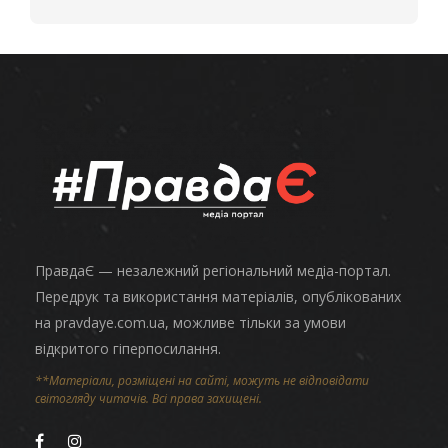
ПравдаЄ — незалежний регіональний медіа-портал.
Передрук та використання матеріалів, опублікованих
на pravdaye.com.ua, можливе тільки за умови
відкритого гіперпосилання.
**Матеріали, розміщені на сайті, можуть не відповідати
світогляду читачів. Всі права захищені.