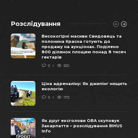
Розслідування
Високогірні масиви Свидовець та
полонина Красна готують до
продажу на аукціонах. Поділено
800 ділянок площею понад 8 тисяч
гектарів
0
520
Ціна адреналіну: Як джипінг нищить
екологію
0
1172
Як друг ексголови ОВА скуповує
Закарпаття – розслідування BIHUS
Info