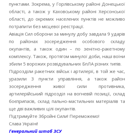
пунктами. Зокрема, у Горлівському районі Донецької
області, а також у Каховському районі Херсонської
області, до окремих населених пунктів не можливо
потрапити без місцевої реєстрації.
Авіація Сил оборони за минулу добу завдала 9 ударів
по районах зосередження особового складу
окупантів, а також один – по зенітно-ракетному
комплексу. Також, протягом минулої доби, наші воїни
збили 5 ворожих розвідувальних БпЛА різних типів.
Підрозділи ракетних військ і артилерії, в той же час,
уразили 3 пункти управління, а також район
зосередження живої сили противника,
артилерійський підрозділ на вогневій позиції, склад
боєприпасів, склад пально-мастильних матеріалів та
ще дві важливих цілі окупантів.
Підтримуйте Збройні Сили! Переможемо!
Слава Україні!
Генеральний штаб ЗСУ