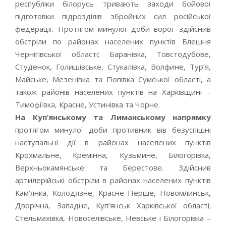
республіки білорусь тривають заходи бойової
підготовки підрозділів збройних сил російської
федерації. Протягом минулої доби ворог здійснив
обстріли по районах населених пунктів Блешня
Чернігівської області; Баранівка, Товстодубове,
Студенок, Голишівське, Стукалівка, Волфине, Тур’я,
Майське, Мезенівка та Попівка Сумської області, а
також районів населених пунктів на Харківщині –
Тимофіївка, Красне, Устинівка та Чорне.
На Куп’янському та Лиманському напрямку
протягом минулої доби противник вів безуспішні
наступальні дії в районах населених пунктів
Крохмальне, Кремінна, Кузьмине, Білогорівка,
Верхньокамянське та Берестове. Здійснив
артилерійські обстріли в районах населених пунктів
Кам’янка, Колодязне, Красне Перше, Новомлинськ,
Дворічна, Западне, Куп’янськ Харківської області;
Стельмахівка, Новоселівське, Невське і Білогорівка –