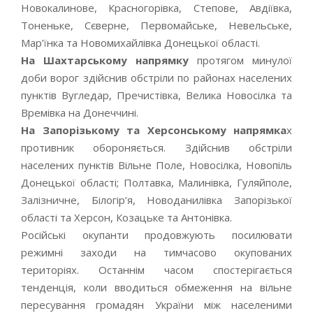
Новокалинове, Красногорівка, Степове, Авдіївка,
Тоненьке, Сєверне, Первомайське, Невельське,
Мар’їнка та Новомихайлівка Донецької області.
На Шахтарському напрямку
протягом минулої
доби ворог здійснив обстріли по районах населених
пунктів Вугледар, Пречистівка, Велика Новосілка та
Времівка на Донеччині.
На Запорізькому та Херсонському напрямка
х
противник обороняється. Здійснив обстріли
населених пунктів Вільне Поле, Новосілка, Новопіль
Донецької області; Полтавка, Малинівка, Гуляйполе,
Залізничне, Білогір’я, Новоданилівка Запорізької
області та Херсон, Козацьке та Антонівка.
Російські окупанти продовжують посилювати
режимні заходи на тимчасово окупованих
територіях. Останнім часом спостерігається
тенденція, коли вводиться обмеження на вільне
пересування громадян України між населеними