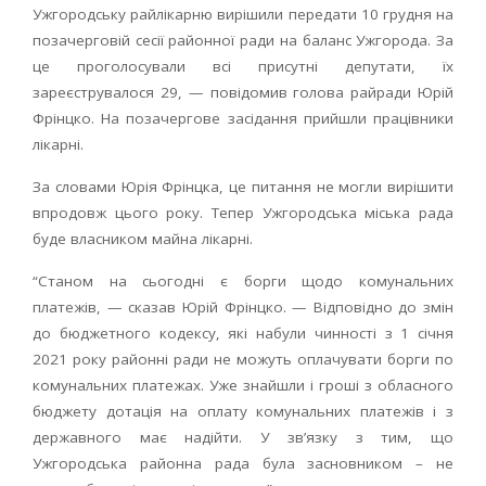
Ужгородську райлікарню вирішили передати 10 грудня на
позачерговій сесії районної ради на баланс Ужгорода. За
це проголосували всі присутні депутати, їх
зареєструвалося 29, — повідомив голова райради Юрій
Фрінцко. На позачергове засідання прийшли працівники
лікарні.
За словами Юрія Фрінцка, це питання не могли вирішити
впродовж цього року. Тепер Ужгородська міська рада
буде власником майна лікарні.
“Станом на сьогодні є борги щодо комунальних
платежів, — сказав Юрій Фрінцко. — Відповідно до змін
до бюджетного кодексу, які набули чинності з 1 січня
2021 року районні ради не можуть оплачувати борги по
комунальних платежах. Уже знайшли і гроші з обласного
бюджету дотація на оплату комунальних платежів і з
державного має надійти. У зв’язку з тим, що
Ужгородська районна рада була засновником – не