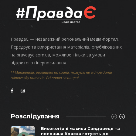
ПравдаЄ — незалежний регіональний медіа-портал.
Передрук та використання матеріалів, опублікованих
на pravdaye.com.ua, можливе тільки за умови
відкритого гіперпосилання.
**Матеріали, розміщені на сайті, можуть не відповідати
світогляду читачів. Всі права захищені.
Розслідування
Високогірні масиви Свидовець та
полонина Красна готують до