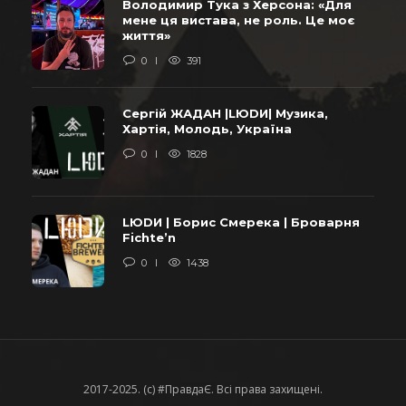
Володимир Тука з Херсона: «Для
мене ця вистава, не роль. Це моє
життя»
0
391
Сергій ЖАДАН |LЮDИ| Музика,
Хартія, Молодь, Україна
0
1828
LЮDИ | Борис Смерека | Броварня
Fichte’n
0
1438
2017-2025. (c) #ПравдаЄ. Всі права захищені.