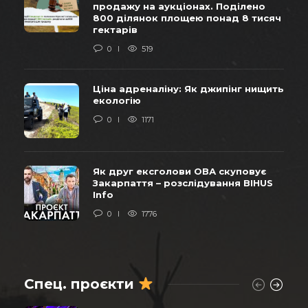
продажу на аукціонах. Поділено
800 ділянок площею понад 8 тисяч
гектарів
0
519
Ціна адреналіну: Як джипінг нищить
екологію
0
1171
Як друг ексголови ОВА скуповує
Закарпаття – розслідування BIHUS
Info
0
1776
Спец. проєкти