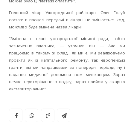
можна було ці платежі оплатити”.
Головний лікар Ужгородської райлікарні Олег Голуб
сказав: в процесі передачі в лікарні не змінюється код,
можливо буде змінена назва лікарні.
“Змінена в плані ужгородської міської ради, тобто
зазначення власника, — уточнив він. — Але ми
працюємо в такому ж складі, як ми є. Ми реалізовуємо
проєкти як із капітального ремонту, так європейські
гранти, які ми напрацювали за попередні періоди, ну і
надання медичної допомоги всім мешканцям. Зараз
немає територіального поділу, зараз прийом у лікарню
екстериторіально”.