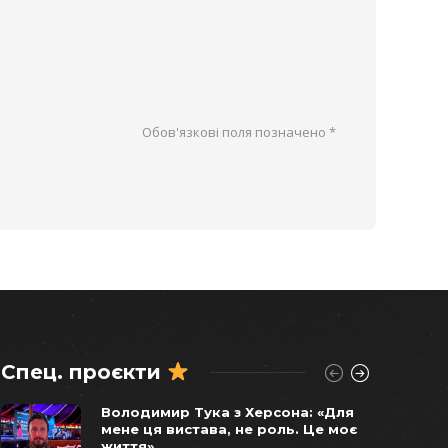
Обов'язкові поля позначено
*
Спец. проєкти
Віктор Балога погоджував
Володимир Тука з Херсона: «Для
продаж останніх українських
мене ця вистава, не роль. Це моє
бомбардувальників у 2011 році –
життя»