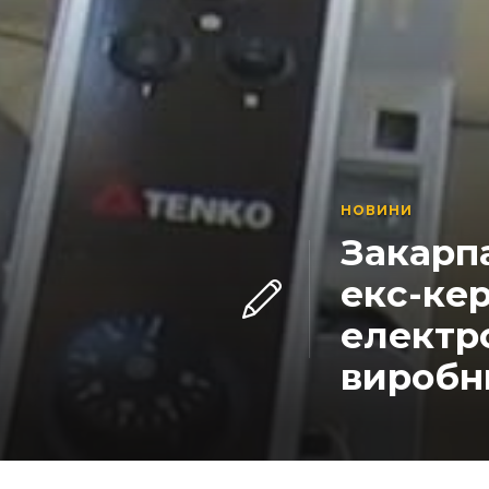
НОВИНИ
Закарпа
екс-ке
електр
виробн