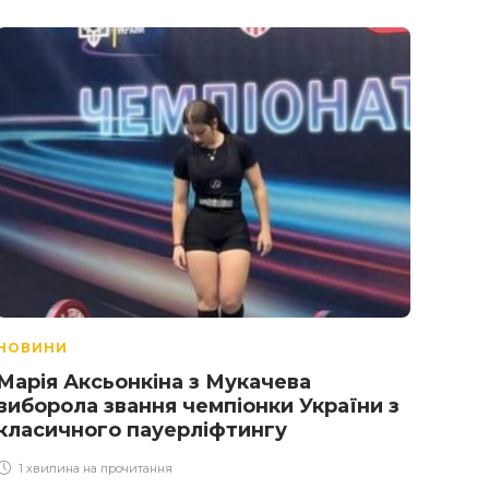
НОВИНИ
НОВ
Марія Аксьонкіна з Мукачева
42-
виборола звання чемпіонки України з
обі
класичного пауерліфтингу
1 х
1 хвилина на прочитання