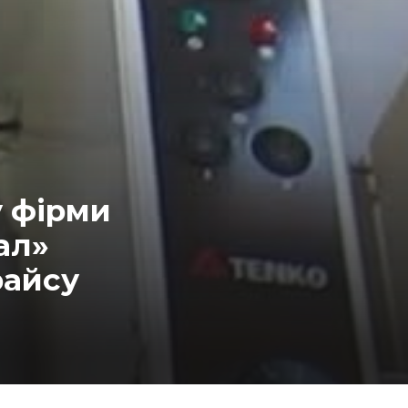
у фірми
ал»
райсу