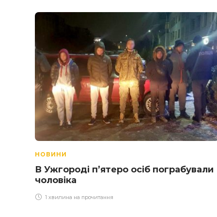
НОВИНИ
В Ужгороді п’ятеро осіб пограбували
чоловіка
1 хвилина на прочитання