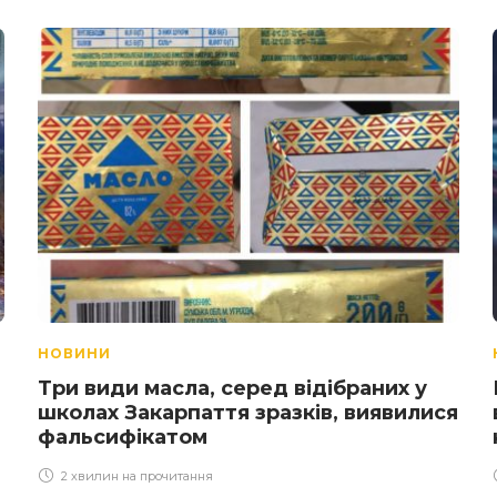
НОВИНИ
Три види масла, серед відібраних у
школах Закарпаття зразків, виявилися
фальсифікатом
2 хвилин на прочитання