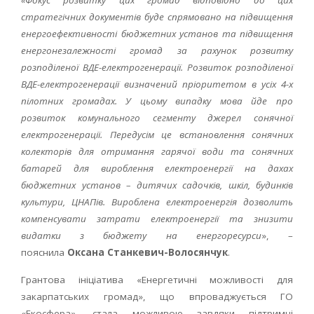
стратегічних документів буде спрямовано на підвищення
енергоефективності бюджетних установ та підвищення
енергонезалежності громад за рахунок розвитку
розподіленої ВДЕ-електрогенерації. Розвиток розподіленої
ВДЕ-електрогенерації визначений пріоритетом в усіх 4-х
пілотних громадах. У цьому випадку мова йде про
розвиток комунального сегменту джерел сонячної
електрогенерації. Передусім це встановлення сонячних
колекторів для отримання гарячої води та сонячних
батарей для вироблення електроенергії на дахах
бюджетних установ – дитячих садочків, шкіл, будинків
культури, ЦНАПів. Вироблена електроенергія дозволить
компенсувати затрати електроенергії та знизити
видатки з бюджету на енергоресурси
», –
пояснила
Оксана Станкевич-Волосянчук
.
Грантова ініціатива «Енергетичні можливості для
закарпатських громад», що впроваджується ГО
«Екосфера», стала можливою завдяки підтримці