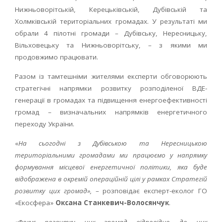
Нижньоворітській, Керецьківській, Дубівській та
Холмківській територіальних громадах. У результаті ми
обрали 4 пілотні громади – Дубівську, Нересницьку,
Вільховецьку та Нижньоворітську, – з якими ми
продовжимо працювати.
Разом із тамтешніми жителями експерти обговорюють
стратегічні напрямки розвитку розподіленої ВДЕ-
генерації в громадах та підвищення енергоефективності
громад – визначальних напрямків енергетичного
переходу України.
«
На сьогодні з Дубівською та Нересницькою
територіальними громадами ми працюємо у напрямку
формування місцевої енергетичної політики, яка буде
відображена в окремій операційній цілі у рамках Стратегій
розвитку цих громад»,
– розповідає експерт-еколог ГО
«Екосфера»
Оксана Станкевич-Волосянчук
.
«Фокус розвитку цих громад відповідно до цих