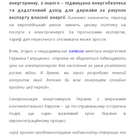
енергоринку, з іншого – підвищена енергобезпека
та додатковий дохід для держави за рахунок
експорту власної енергії.
Важливо зазначити, перехід
на європейський ринок змінить цінову політику на
послуги з електроенергії. За прогнозами експертів,
тариф для пересічного споживача може зрости.
Втім, згідно з нещодавньою
заявою
міністра енергетики
Германа Галущенко: «
Україна не збирається підвищувати
ціни на електроенергію для населення за умов розв’язаної
росією війни. Я думаю, ми зараз розробимо певний
алгоритм, який допоміг би всім генераціям спокійно
пройти цей період
».
Синхронізація енергомереж України з мережами
континентальної Європи – це по-справжньому історична
подія, ще один важливий крок України в
євроінтеграційному процесі.
«
Цей проєкт продемонстрував надзвичайну співпрацю та