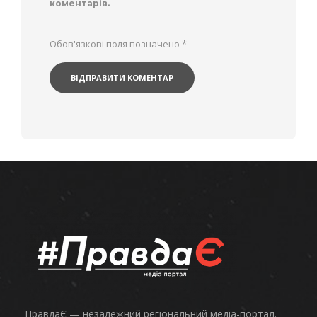
коментарів.
Обов'язкові поля позначено
*
ПравдаЄ — незалежний регіональний медіа-портал.