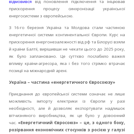
відмовився
від поновлення підключення та ініціював
прискорення процесу синхронізації української
енергосистеми з європейською.
З 16-го березня Україна та Молдова стали частиною
енергетичної системи континентальної Європи. Курс на
прискорення енергонезалежності від рф та Білорусі взяли
й країни Балтії, вирішивши не чекати цього до 2025 року,
як було заплановано. Це суттєво послабило важелі
впливу країни-агресора, яка і без того стрімко втрачає
позиції на міжнародній арені.
Україна – частина «енергетичного Євросоюзу»
Приєднання до європейської системи означає не лише
можливість імпорту електрики із Європи у разі
необхідності, але й дозволяє експортувати надлишок
вітчизняного виробництва, як це було у довоєнний
час.
«Енергетичний Євросоюз» – це, з одного боку,
розірвання економічних стосунків з росією у галузі