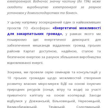
електроенергії. Водночас значну частину (до 15%) може
складати виробництво електроенергії за рахунок
установок у домогосподарствах та бізнесі
».
У цьому напрямку зосереджений один із найважливіших
проєктів ГО «Екосфера»:
«Енергетичні можливості
для закарпатських громад»
,
у рамках якого ми
поширюємо ідеї енергетичної демократії для
забезпечення мешканців віддалених громад гірських
районів Карпат доступною, надійною, сталою та
безпечною енергією за рахунок збільшення виробництва
відновлюваної енергії.
Зокрема, ми провели серію семінарів та консультацій у
10 гірських громадах щодо можливостей створення
розвитку власних мікро-мереж ВДЕ на основі існуючих
природних ресурсів (сонця, вітру та води) за участі
приватного капіталу на основі кооперації. Заходи
відбулися у Довжанській, Вільховецькій, Нересницькій,
Великобичківській, Тячівській, Солотвинській,