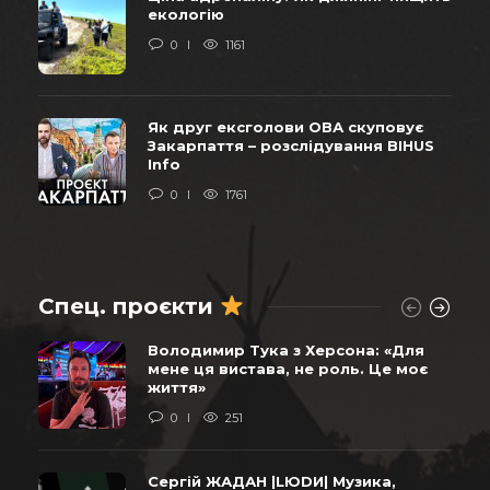
екологію
0
1161
Як друг ексголови ОВА скуповує
Закарпаття – розслідування BIHUS
Info
0
1761
Спец. проєкти
Володимир Тука з Херсона: «Для
мене ця вистава, не роль. Це моє
життя»
0
251
Сергій ЖАДАН |LЮDИ| Музика,