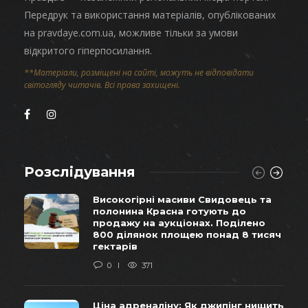
Передрук та використання матеріалів, опублікованих
на pravdaye.com.ua, можливе тільки за умови
відкритого гіперпосилання.
**Матеріали, розміщені на сайті, можуть не відповідати
світогляду читачів. Всі права захищені.
Розслідування
Високогірні масиви Свидовець та
полонина Красна готують до
продажу на аукціонах. Поділено
800 ділянок площею понад 8 тисяч
гектарів
0
371
Ціна адреналіну: Як джипінг нищить