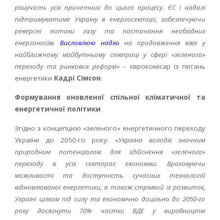
рішучість усіх причетних до цього процесу. ЄС і надалі
підтримуватиме Україну в енергосекторі, забезпечуючи
реверсні потоки газу та постачання необхідних
енергоносіїв.
Висловлюю надію
на продовження вже у
найближчому майбутньому співпраці у сфері «зеленого»
переходу та ринкових реформ
» – єврокомісар із питань
енергетики
Кадрі Сімсон
.
Формування оновленої спільної кліматичної та
енергетичної політики
Згідно з концепцією «зеленого» енергетичного переходу
України до 2050-го року: «
Україна володіє значним
природним потенціалом для здійснення «зеленого»
переходу в усіх секторах економіки. Враховуючи
можливості та доступність сучасних технологій
відновлюваної енергетики, а також стрімкий їх розвиток,
Україні цілком під силу та економічно доцільно до 2050-го
року досягнути 70% частки ВДЕ у виробництві