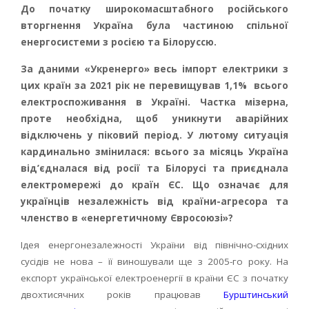
До початку широкомасштабного російського
вторгнення Україна була частиною спільної
енергосистеми з росією та Білоруссю.
За даними «Укренерго» весь імпорт електрики з
цих країн за 2021 рік не перевищував 1,1% всього
електроспоживання в Україні. Частка мізерна,
проте необхідна, щоб уникнути аварійних
відключень у піковий період. У лютому ситуація
кардинально змінилася: всього за місяць Україна
від’єдналася від росії та Білорусі та приєднала
електромережі до країн ЄС. Що означає для
українців незалежність від країни-агресора та
членство в «енергетичному Євросоюзі»?
Ідея енергонезалежності України від північно-східних
сусідів не нова – її виношували ще з 2005-го року. На
експорт української електроенергії в країни ЄС з початку
двохтисячних років працював
Бурштинський