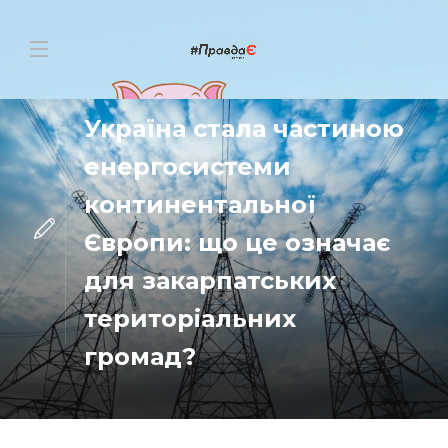
НОВИНИ
Україна стала частиною
енергосистеми
континентальної
Європи: що це означає
для закарпатських
територіальних
громад?