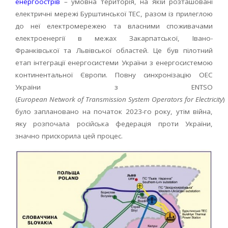
енергоострів
– умовна територія, на якій розташовані
електричні мережі Бурштинської ТЕС, разом із прилеглою
до неї електромережею та власними споживачами
електроенергії в межах Закарпатської, Івано-
Франківської та Львівської областей. Це був пілотний
етап інтеграції енергосистеми України з енергосистемою
континентальної Європи. Повну синхронізацію ОЕС
України з ENTSO
(
European
Network
of
Transmission
System
Operators
for
Electricity
)
було заплановано на початок 2023-го року, утім війна,
яку розпочала російська федерація проти України,
значно прискорила цей процес.