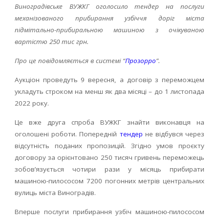
Виноградівське ВУЖКГ оголосило тендер на послуги
механізованого прибирання узбіччя доріг міста
підмітально-прибиральною машиною з очікуваною
вартістю 250 тис грн.
Про це повідомляється в системі “
Прозорро
”.
Аукціон проведуть 9 вересня, а договір з переможцем
укладуть строком на менш як два місяці – до 1 листопада
2022 року.
Це вже друга спроба ВУЖКГ знайти виконавця на
оголошені роботи. Попередній
тендер
не відбувся через
відсутність поданих пропозицій. Згідно умов проєкту
договору за орієнтовано 250 тисяч гривень переможець
зобов’язується чотири рази у місяць прибирати
машиною-пилососом 7200 погонних метрів центральних
вулиць міста Виноградів.
Вперше послуги прибирання узбіч машиною-пилососом