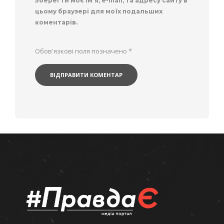
Зберегти моє ім'я, e-mail, та адресу сайту в
цьому браузері для моїх подальших
коментарів.
Обов'язкові поля позначено
*