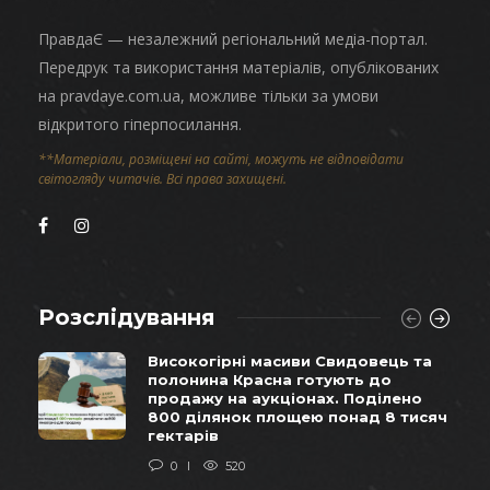
ПравдаЄ — незалежний регіональний медіа-портал.
Передрук та використання матеріалів, опублікованих
на pravdaye.com.ua, можливе тільки за умови
відкритого гіперпосилання.
**Матеріали, розміщені на сайті, можуть не відповідати
світогляду читачів. Всі права захищені.
Розслідування
Високогірні масиви Свидовець та
полонина Красна готують до
продажу на аукціонах. Поділено
800 ділянок площею понад 8 тисяч
гектарів
0
520