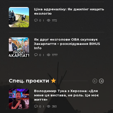
Ціна адреналіну: Як джипінг нищить
екологію
0
1172
Як друг ексголови ОВА скуповує
Закарпаття – розслідування BIHUS
Info
0
1777
Спец. проєкти
Володимир Тука з Херсона: «Для
мене ця вистава, не роль. Це моє
життя»
0
393