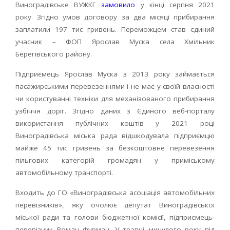
Виноградівське ВУЖКГ
замовило
у кінці серпня 2021
року. Згідно умов договору за два місяці прибирання
заплатили 197 тис гривень. Переможцем став єдиний
учасник – ФОП Ярослав Муска села Хмільник
Берегівського району.
Підприємець Ярослав Муска з 2013 року займається
пасажирськими перевезеннями і не має у своїй власності
чи користуванні техніки для механізованого прибирання
узбіччя доріг. Згідно даних з Єдиного веб-порталу
використання публічних коштів у 2021 році
Виноградівська міська рада відшкодувала підприємцю
майже 45 тис гривень за безкоштовне перевезення
пільгових категорій громадян у приміському
автомобільному транспорті.
Входить до ГО «Виноградівська асоціація автомобільних
перевізників», яку очолює депутат Виноградівської
міської ради та голови бюджетної комісії, підприємець-
перевізник Роман Фурман. У травні минулого року під