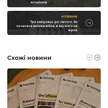
мільйонів
НОВИНИ
Три найдовші дні лютого. Як
почалася велика війна, в яку ніхто не
вірив
Схожі новини