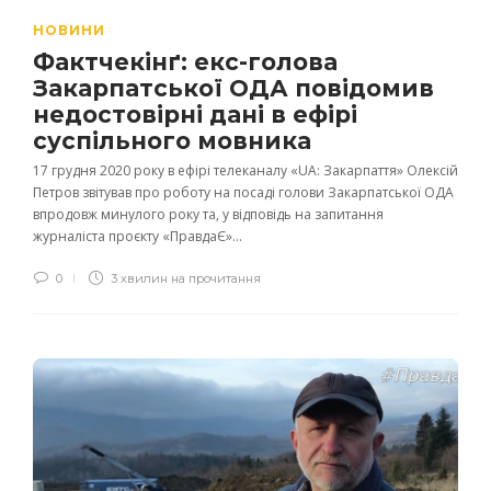
НОВИНИ
Фактчекінґ: екс-голова
Закарпатської ОДА повідомив
недостовірні дані в ефірі
суспільного мовника
17 грудня 2020 року в ефірі телеканалу «UA: Закарпаття» Олексій
Петров звітував про роботу на посаді голови Закарпатської ОДА
впродовж минулого року та, у відповідь на запитання
журналіста проєкту «ПравдаЄ»...
0
3 хвилин на прочитання