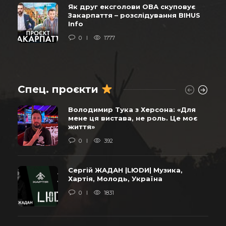
Як друг ексголови ОВА скуповує
Закарпаття – розслідування BIHUS
Info
0
1777
Спец. проєкти
Володимир Тука з Херсона: «Для
мене ця вистава, не роль. Це моє
життя»
0
392
Сергій ЖАДАН |LЮDИ| Музика,
Хартія, Молодь, Україна
0
1831