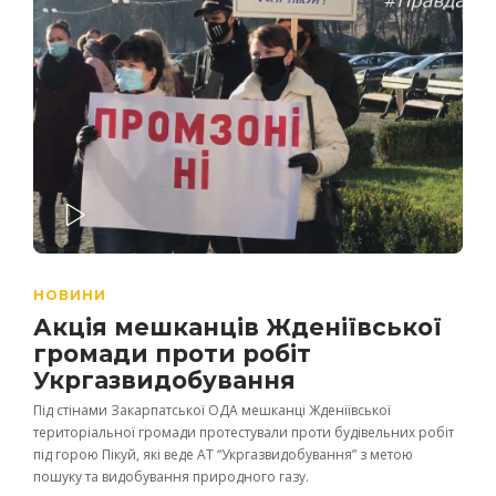
PLAY
НОВИНИ
Акція мешканців Жденіївської
громади проти робіт
Укргазвидобування
Під стінами Закарпатської ОДА мешканці Жденіївської
територіальної громади протестували проти будівельних робіт
під горою Пікуй, які веде АТ “Укргазвидобування” з метою
пошуку та видобування природного газу.