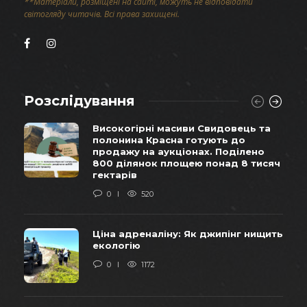
**Матеріали, розміщені на сайті, можуть не відповідати
світогляду читачів. Всі права захищені.
Розслідування
Високогірні масиви Свидовець та
полонина Красна готують до
продажу на аукціонах. Поділено
800 ділянок площею понад 8 тисяч
гектарів
0
520
Ціна адреналіну: Як джипінг нищить
екологію
0
1172