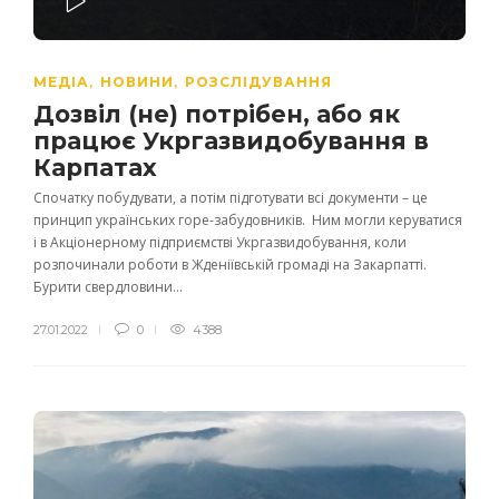
PLAY
МЕДІА
НОВИНИ
РОЗСЛІДУВАННЯ
,
,
Дозвіл (не) потрібен, або як
працює Укргазвидобування в
Карпатах
Спочатку побудувати, а потім підготувати всі документи – це
принцип українських горе-забудовників. Ним могли керуватися
і в Акціонерному підприємстві Укргазвидобування, коли
розпочинали роботи в Жденіївській громаді на Закарпатті.
Бурити свердловини...
27.01.2022
0
4388