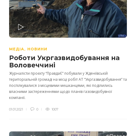
PLAY
МЕДІА
НОВИНИ
,
Роботи Укргазвидобування на
Воловеччині
Журналісти проєкту “ПравдаЄ” побували у Жденіївській
територіальній громаді на місці робіт АТ “Укргазвидобування” та
поспілкувалися з місцевими мешканцями, які поділились
власними застереженнями щодо планів газовидобувної
компанії.
01.01.2021
0
1007