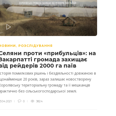
PLAY
НОВИНИ
РОЗСЛІДУВАННЯ
,
Селяни проти «прибульців»: на
Закарпатті громада захищає
від рейдерів 2000 га паїв
Історія помилкових рішень і бездіяльності довжиною в
щонайменше 20 років, зараз залишає новостворену
Королівську територіальну громаду та її мешканців
практично без сільськогосподарської землі.
13.04.2021
0
3824