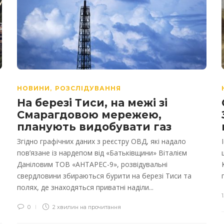
НОВИНИ
РОЗСЛІДУВАННЯ
,
На березі Тиси, на межі зі
Смарагдовою мережею,
планують видобувати газ
Згідно графічних даних з реєстру ОВД, які надало
пов’язане із нардепом від «Батьківщини» Віталієм
Даніловим ТОВ «АНТАРЕС-9», розвідувальні
свердловини збираються бурити на березі Тиси та
полях, де знаходяться приватні наділи...
0
2 хвилин на прочитання