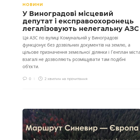
НОВИНИ
У Виноградові місцевий
депутат і експравоохоронець
легалізовують нелегальну АЗС
Ця АЗС по вулиці Комунальній у Виноградові
функціонує без дозвільних документів на землю, а
цільове призначення земельної ділянки і Генплан міст
взагалі не дозволяють розміщувати там подібні
об’єкти.
0
2 хвилин на прочитання