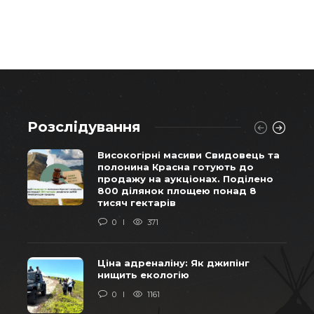
Розслідування
Високогірні масиви Свидовець та
полонина Красна готують до
продажу на аукціонах. Поділено
800 ділянок площею понад 8
тисяч гектарів
0
371
Ціна адреналіну: Як джипінг
нищить екологію
0
1161