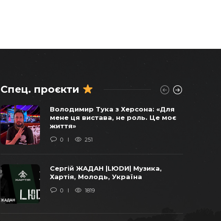
Спец. проєкти
Віктор Балога погоджував
Володимир Тука з Херсона: «Для
продаж останніх українських
мене ця вистава, не роль. Це моє
бомбардувальників у 2011 році –
життя»
СХЕМИ
0
251
0
1740
Сергій ЖАДАН |LЮDИ| Музика,
«Віджати» Карпати: уроки бізнесу
Хартія, Молодь, Україна
від ОПЗЖ та Арахамії
0
1819
0
1625