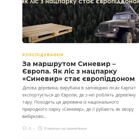
РОЗСЛІДУВАННЯ
За маршрутом Синевир –
Європа. Як ліс з нацпарку
«Синевир» стає європіддоном
Ділова деревина, вирубана в заповідних лісах Карпат
експортується до Європи, де з неї роблять дерев’яну
тару. Походить ця деревина із національного
природного парку «Синевир», де її рубають як хвору
вибірково...
0
9 хвилин на прочитання