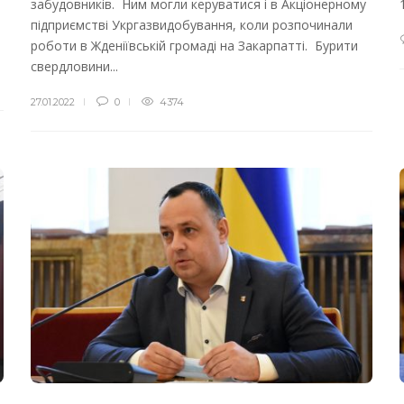
забудовників. Ним могли керуватися і в Акціонерному
підприємстві Укргазвидобування, коли розпочинали
роботи в Жденіївській громаді на Закарпатті. Бурити
свердловини...
27.01.2022
0
4374