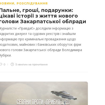
НОВИНИ
РОЗСЛІДУВАННЯ
,
Пальне, гроші, подарунки:
цікаві історії з життя нового
голови Закарпатської облради
Журналісти «ПравдаЄ» дослідили інформацію з
відкритих джерел та судових реєстрів і знайшли
інформацію про кримінальні провадження щодо
податкових, майнових і банківських оборуток фірм
нового голови Закарпатської облради Володимира
Чубірки.
0
5 хвилин на прочитання