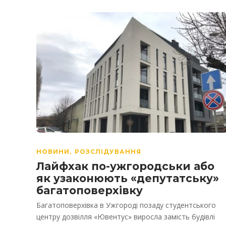
НОВИНИ
РОЗСЛІДУВАННЯ
,
Лайфхак по-ужгородськи або
як узаконюють «депутатську»
багатоповерхівку
Багатоповерхівка в Ужгороді позаду студентського
центру дозвілля «Ювентус» виросла замість будівлі