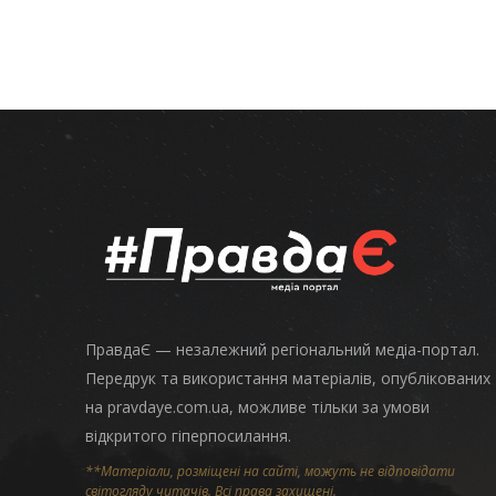
ПравдаЄ — незалежний регіональний медіа-портал.
Передрук та використання матеріалів, опублікованих
на pravdaye.com.ua, можливе тільки за умови
відкритого гіперпосилання.
**Матеріали, розміщені на сайті, можуть не відповідати
світогляду читачів. Всі права захищені.