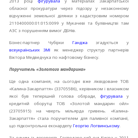
2013 році
фігурувала
у матеріалах Закарпатської
обласної прокуратури через підозру у незаконному
відчуженні земельної ділянки з кадастровим номером
2110400000:01:015:0099 у Мукачеві та булівництві там
АЗС з порушенням вимог ДБНів.
Бізнес-партнер Чубірки
Ганджа
згадується у
всеукраїнських ЗМІ
як менеджер структур партнерів
Віктора Медведчука по нафтовому бізнесу.
Поручитель «Золотого мандарина»
Ще одна компанія, на сьогодні вже ліквідоване ТОВ
«Калина-Закарпаття» (33705586), керівником і власником
якої був теперішній голова облради,
фігурувала
у
кредитній оборутці ТОВ «Золотой мандарин ойл»
(23705915) на чверть мільярда гривень. «Калина-
Закарпаття» стала поручителем для паливної компанії,
що підконтрольна екснардепу
Георгію Логвинському
.
За одним із договорів, Господарський суд Києва у 2011