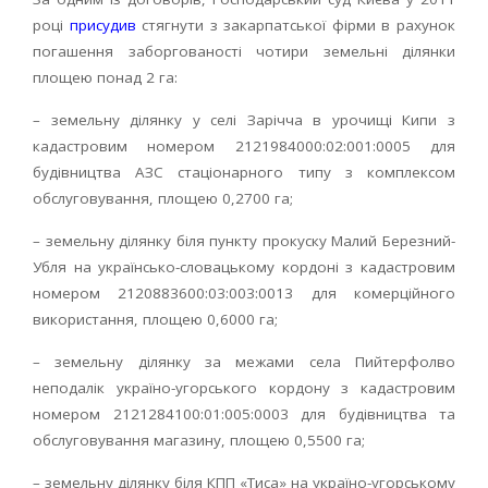
році
присудив
стягнути з закарпатської фірми в рахунок
погашення заборгованості чотири земельні ділянки
площею понад 2 га:
– земельну ділянку у селі Зарічча в урочищі Кипи з
кадастровим номером 2121984000:02:001:0005 для
будівництва АЗС стаціонарного типу з комплексом
обслуговування, площею 0,2700 га;
– земельну ділянку біля пункту прокуску Малий Березний-
Убля на українсько-словацькому кордоні з кадастровим
номером 2120883600:03:003:0013 для комерційного
використання, площею 0,6000 га;
– земельну ділянку за межами села Пийтерфолво
неподалік україно-угорського кордону з кадастровим
номером 2121284100:01:005:0003 для будівництва та
обслуговування магазину, площею 0,5500 га;
– земельну ділянку біля КПП «Тиса» на україно-угорському