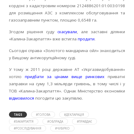
кордоні з кадастровим номером 2124886201:01:003:0198
для розміщення АЗС з комплексом обслуговування та
газозаправним пунктом, площею 0,6548 га.
Згодом рішення суду
скасували
, але заставні ділянки
«Калина-Закарпаття» вже встигла
продати
.
Сьогодні справа «Золотого мандарина ойл» знаходиться
у Вищому антикорупційному суді.
У тому ж 2011 році державне АТ «Укргазвидобування»
хотіло
придбати за цінами вище ринкових
приватні
заправки на суму 1,3 мільярди гривень, в тому числі і у
ТОВ «Калина-Закарпаття». Однак Міністерство економіки
відмовилося
погодити цю закупівлю.
TAGS
#ГОЛОВА
#ДЕКЛАРАЦІЯ
#ЗАКАРПАТТЯ
#ОБЛРАДА
#ПРАВДАЄ
#РОЗСЛІДУВАННЯ
#ЧУБІРКО