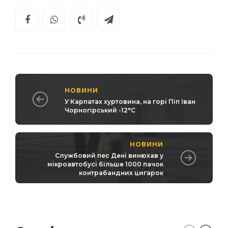
НОВИНИ
У Карпатах хуртовина, на горі Піп Іван
Чорногірський -12°С
НОВИНИ
Службовий пес Дені винюхав у
мікроавтобусі більше 1000 пачок
контрабандних цигарок