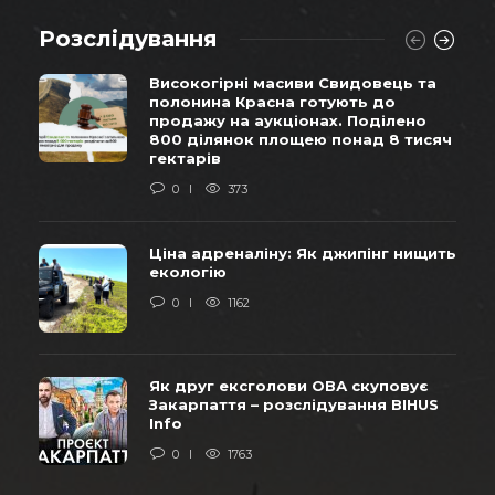
Розслідування
Високогірні масиви Свидовець та
полонина Красна готують до
продажу на аукціонах. Поділено
800 ділянок площею понад 8 тисяч
гектарів
0
373
Ціна адреналіну: Як джипінг нищить
екологію
0
1162
Як друг ексголови ОВА скуповує
Закарпаття – розслідування BIHUS
Info
0
1763