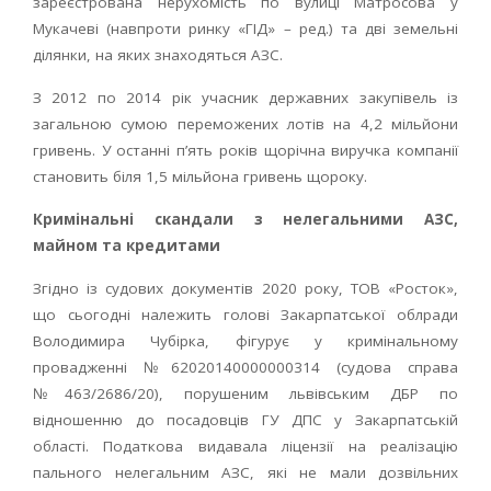
зареєстрована нерухомість по вулиці Матросова у
Мукачеві (навпроти ринку «ГІД» – ред.) та дві земельні
ділянки, на яких знаходяться АЗС.
З 2012 по 2014 рік учасник державних закупівель із
загальною сумою переможених лотів на 4,2 мільйони
гривень. У останні п’ять років щорічна виручка компанії
становить біля 1,5 мільйона гривень щороку.
Кримінальні скандали з нелегальними АЗС,
майном та кредитами
Згідно із судових документів 2020 року, ТОВ «Росток»,
що сьогодні належить голові Закарпатської облради
Володимира Чубірка, фігурує у кримінальному
провадженні №62020140000000314 (судова справа
№463/2686/20), порушеним львівським ДБР по
відношенню до посадовців ГУ ДПС у Закарпатській
області. Податкова видавала ліцензії на реалізацію
пального нелегальним АЗС, які не мали дозвільних