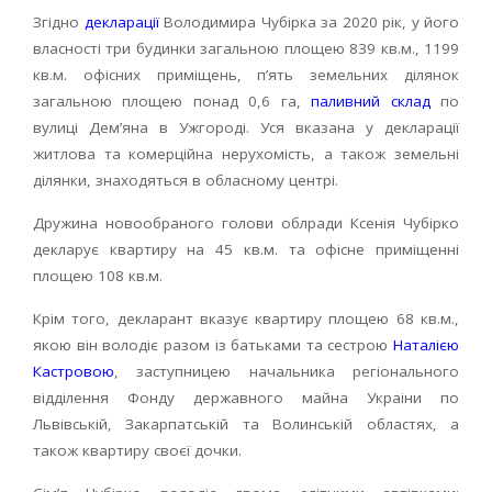
Згідно
декларації
Володимира Чубірка за 2020 рік, у його
власності три будинки загальною площею 839 кв.м., 1199
кв.м. офісних приміщень, п’ять земельних ділянок
загальною площею понад 0,6 га,
паливний склад
по
вулиці Дем’яна в Ужгороді. Уся вказана у декларації
житлова та комерційна нерухомість, а також земельні
ділянки, знаходяться в обласному центрі.
Дружина новообраного голови облради Ксенія Чубірко
декларує квартиру на 45 кв.м. та офісне приміщенні
площею 108 кв.м.
Крім того, декларант вказує квартиру площею 68 кв.м.,
якою він володіє разом із батьками та сестрою
Наталією
Кастровою
, заступницею начальника регіонального
відділення Фонду державного майна Украіни по
Львівській, Закарпатській та Волинській областях, а
також квартиру своєї дочки.