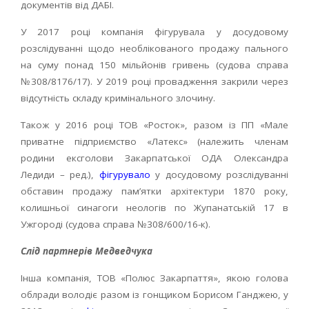
документів від ДАБІ.
У 2017 році компанія фігурувала у досудовому
розслідуванні щодо необлікованого продажу пального
на суму понад 150 мільйонів гривень (судова справа
№308/8176/17). У 2019 році провадження закрили через
відсутність складу кримінального злочину.
Також у 2016 році ТОВ «Росток», разом із ПП «Мале
приватне підприємство «Латекс» (належить членам
родини ексголови Закарпатської ОДА Олександра
Ледиди – ред.),
фігурувало
у досудовому розслідуванні
обставин продажу пам’ятки архітектури 1870 року,
колишньої синагоги неологів по Жупанатській 17 в
Ужгороді (судова справа №308/600/16-к).
Слід партнерів Медведчука
Інша компанія, ТОВ «Полюс Закарпаття», якою голова
облради володіє разом із гонщиком Борисом Ганджею, у