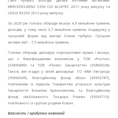
Сім’я Чубірко володіє двома елітними автівками:
MERCEDES-BENZ S350 CDI BLUETEC 2011 року випуску та
LEXUS RX350 2013 року випуску.
За 2020 рік голова облради вказує 4,9 мільйони гривень
доходів, у тому числі 3,7 мільйони гривень подарунку у
грошовій формі від матері Олени Чубірко. Грошові
активи сім’ї – 7,5 мільйона гривень.
Голова облради декларує корпоративні права і вказує,
що є берефеціарним власником у ТОВ «Росток»
(32890880) та ТОВ «Полюс Закарпаття» (35866028).
Також, він згадує у своїй декларації ГО «Мій Ужгород»
(35866049), благодійному фонді «Віза» (35952787),
пов’язаним із лідером Товариства угорської культури
Закарпаття Василем Брензовичем, та благодійному
фонді «Ім.Блаженого Теодора Ромжі» (35045710),
пов’язаного із групою родини Ковач.
Власність і прибутки компаній