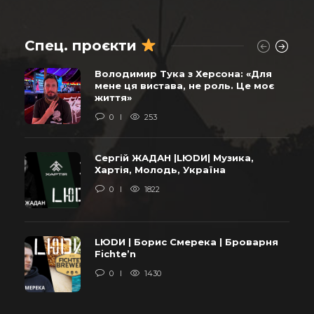
Спец. проєкти
Володимир Тука з Херсона: «Для
мене ця вистава, не роль. Це моє
життя»
0
253
Сергій ЖАДАН |LЮDИ| Музика,
Хартія, Молодь, Україна
0
1822
LЮDИ | Борис Смерека | Броварня
Fichte’n
0
1430