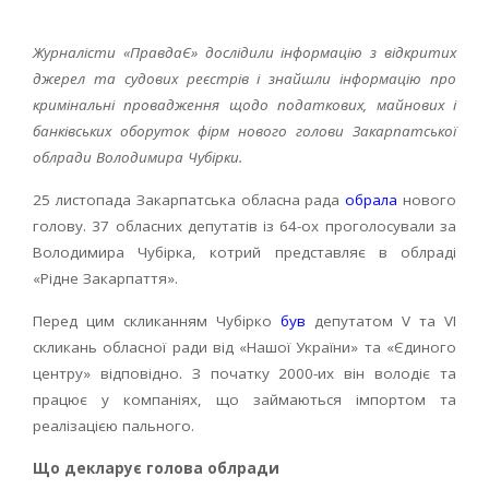
Журналісти «ПравдаЄ» дослідили інформацію з відкритих
джерел та судових реєстрів і знайшли інформацію про
кримінальні провадження щодо податкових, майнових і
банківських оборуток фірм нового голови Закарпатської
облради Володимира Чубірки.
25 листопада Закарпатська обласна рада
обрала
нового
голову. 37 обласних депутатів із 64-ох проголосували за
Володимира Чубірка, котрий представляє в облраді
«Рідне Закарпаття».
Перед цим скликанням Чубірко
був
депутатом V та VI
скликань обласної ради від «Нашої України» та «Єдиного
центру» відповідно. З початку 2000-их він володіє та
працює у компаніях, що займаються імпортом та
реалізацією пального.
Що декларує голова облради