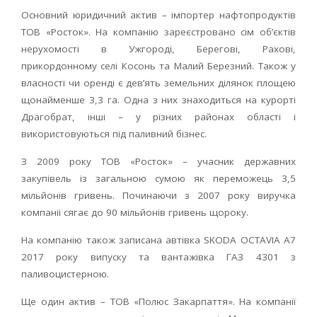
Основний юридичний актив – імпортер нафтопродуктів
ТОВ «Росток». На компанію зареєстровано сім об’єктів
нерухомості в Ужгороді, Берегові, Рахові,
прикордонному селі Косонь та Малий Березний. Також у
власності чи оренді є дев’ять земельних ділянок площею
щонайменше 3,3 га. Одна з них знаходиться на курорті
Драгобрат, інші – у різних районах області і
використовуються під паливний бізнес.
З 2009 року ТОВ «Росток» – учасник державних
закупівель із загальною сумою як переможець 3,5
мільйонів гривень. Починаючи з 2007 року виручка
компанії сягає до 90 мільйонів гривень щороку.
На компанію також записана автівка SKODA OCTAVIA A7
2017 року випуску та вантажівка ГАЗ 4301 з
паливоцистерною.
Ще один актив – ТОВ «Полюс Закарпаття». На компанії