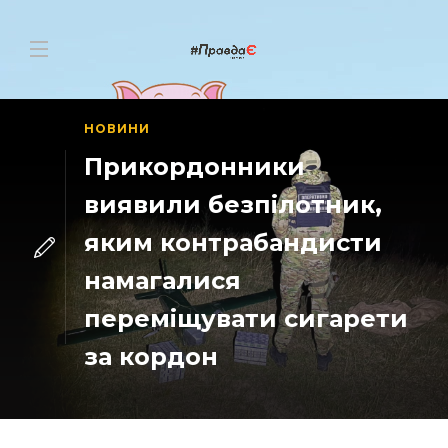
НОВИНИ
Прикордонники
виявили безпілотник,
яким контрабандисти
намагалися
переміщувати сигарети
за кордон