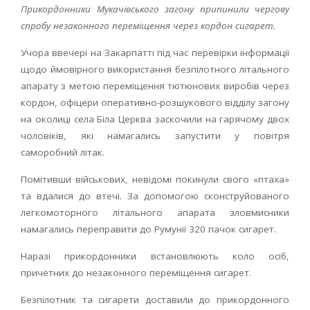
Прикордонники Мукачівського загону припинили чергову
спробу незаконного переміщення через кордон сигарет.
Учора ввечері на Закарпатті під час перевірки інформації
щодо ймовірного використання безпілотного літального
апарату з метою переміщення тютюнових виробів через
кордон, офіцери оперативно-розшукового відділу загону
на околиці села Біла Церква заскочили на гарячому двох
чоловіків, які намагались запустити у повітря
саморобний літак.
Помітивши військових, невідомі покинули свого «птаха»
та вдалися до втечі. За допомогою сконструйованого
легкомоторного літального апарата зловмисники
намагались переправити до Румунії 320 пачок сигарет.
Наразі прикордонники встановлюють коло осіб,
причетних до незаконного переміщення сигарет.
Безпілотник та сигарети доставили до прикордонного