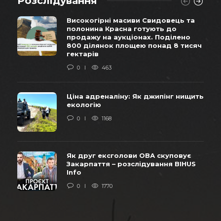
Розслідування
Високогірні масиви Свидовець та
полонина Красна готують до
продажу на аукціонах. Поділено
800 ділянок площею понад 8 тисяч
гектарів
0
463
Ціна адреналіну: Як джипінг нищить
екологію
0
1168
Як друг ексголови ОВА скуповує
Закарпаття – розслідування BIHUS
Info
0
1770