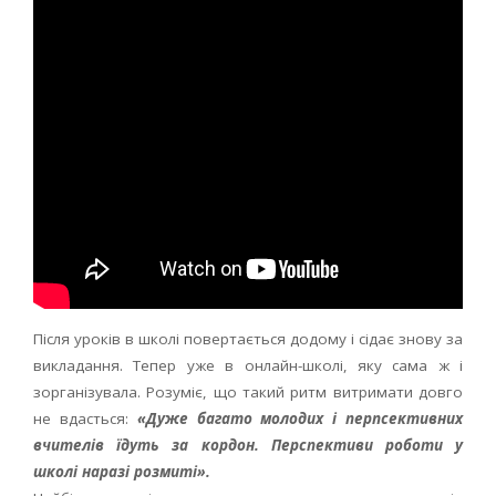
Після уроків в школі повертається додому і сідає знову за
викладання. Тепер уже в онлайн-школі, яку сама ж і
зорганізувала. Розуміє, що такий ритм витримати довго
не вдасться:
«Дуже багато молодих і перпсективних
вчителів їдуть за кордон. Перспективи роботи у
школі наразі розмиті».