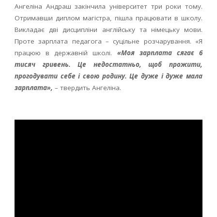
Ангеліна Андраш закінчила університет три роки тому.
Отримавши диплом магістра, пішла працювати в школу.
Викладає дві дисципліни англійську та німецьку мови.
Проте зарплата педагога – суцільне розчарування. «Я
працюю в державній школі.
«Моя зарплата сягає 6
тисяч гривень. Це недостатньо, щоб прожити,
прогодувати себе і свою родину. Це дуже і дуже мала
зарплата»,
– твердить Ангеліна.