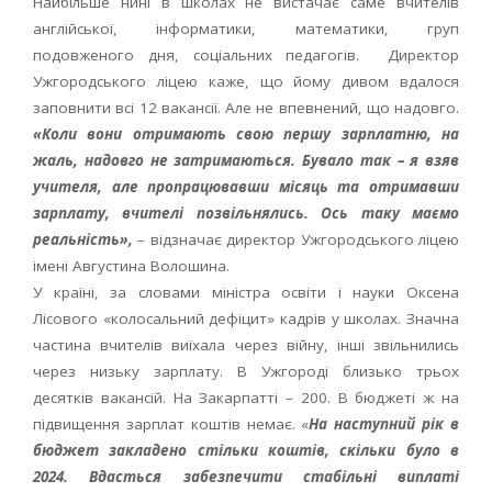
Найбільше нині в школах не вистачає саме вчителів
англійської, інформатики, математики, груп
подовженого дня, соціальних педагогів. Директор
Ужгородського ліцею каже, що йому дивом вдалося
заповнити всі 12 вакансії. Але не впевнений, що надовго.
«Коли вони отримають свою першу зарплатню, на
жаль, надовго не затримаються. Бувало так – я взяв
учителя, але пропрацювавши місяць та отримавши
зарплату, вчителі позвільнялись. Ось таку маємо
реальність»,
– відзначає директор Ужгородського ліцею
імені Августина Волошина.
У країні, за словами міністра освіти і науки Оксена
Лісового «колосальний дефіцит» кадрів у школах. Значна
частина вчителів виїхала через війну, інші звільнились
через низьку зарплату. В Ужгороді близько трьох
десятків вакансій. На Закарпатті – 200. В бюджеті ж на
підвищення зарплат коштів немає. «
На наступний рік в
бюджет закладено стільки коштів, скільки було в
2024. Вдасться забезпечити стабільні виплаті