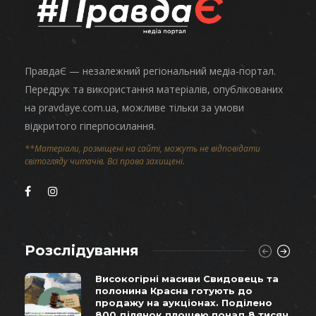
ПравдаЄ — незалежний регіональний медіа-портал.
Передрук та використання матеріалів, опублікованих
на pravdaye.com.ua, можливе тільки за умови
відкритого гіперпосилання.
**Матеріали, розміщені на сайті, можуть не відповідати
світогляду читачів. Всі права захищені.
Розслідування
Високогірні масиви Свидовець та
полонина Красна готують до
продажу на аукціонах. Поділено
800 ділянок площею понад 8 тисяч