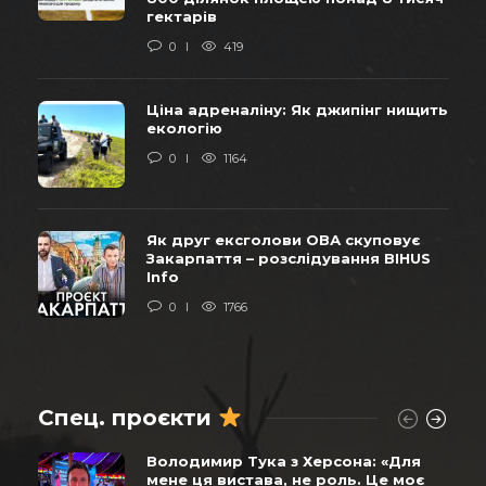
гектарів
0
419
Ціна адреналіну: Як джипінг нищить
екологію
0
1164
Як друг ексголови ОВА скуповує
Закарпаття – розслідування BIHUS
Info
0
1766
Спец. проєкти
Володимир Тука з Херсона: «Для
мене ця вистава, не роль. Це моє