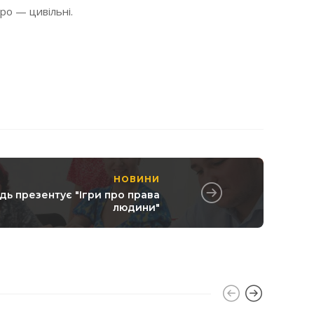
ро — цивільні.
НОВИНИ
ь презентує "Ігри про права
людини"