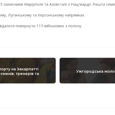
15 захисників Маріуполя та Азовсталі з Нацгвардії. Решта семе
ому, Луганському та Херсонському напрямках.
 вдалося повернути 115 військових з полону.
порту на Закарпатті
Ужгородська молод
сменів, тренерів та