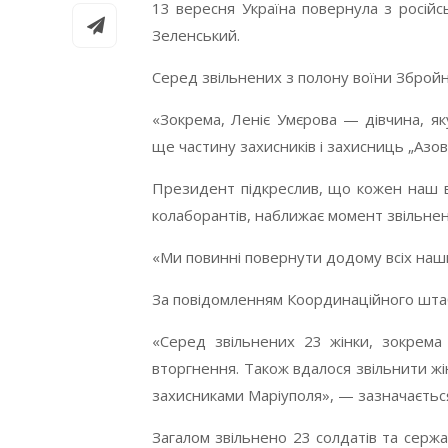
13 вересня Україна повернула з російс
Зеленський.
Серед звільнених з полону воїни Збройни
«Зокрема, Леніє Умєрова — дівчина, як
ще частину захисників і захисниць „Азов
Президент підкреслив, що кожен наш ві
колаборантів, наближає момент звільне
«Ми повинні повернути додому всіх наш
За повідомленням Координаційного штабу
«Серед звільнених 23 жінки, зокрема 
вторгнення. Також вдалося звільнити жі
захисниками Маріуполя», — зазначається
Загалом звільнено 23 солдатів та сержа