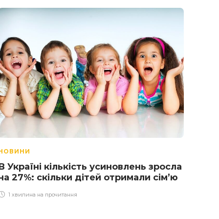
НОВИНИ
НОВ
В Україні кількість усиновлень зросла
Кни
на 27%: скільки дітей отримали сім’ю
Оле
Поч
1 хвилина на прочитання
з кн
1 х