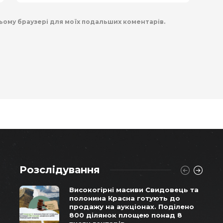
 цьому браузері для моїх подальших коментарів.
Розслідування
Високогірні масиви Свидовець та
полонина Красна готують до
продажу на аукціонах. Поділено
800 ділянок площею понад 8