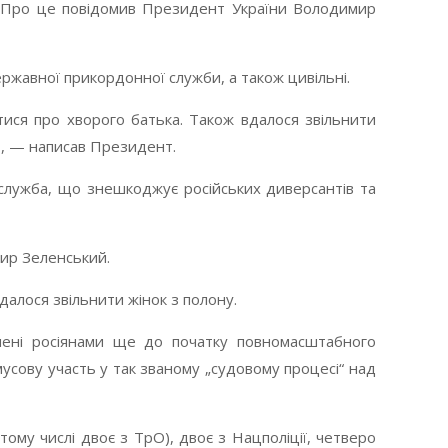
ні. Про це повідомив Президент України Володимир
ержавної прикордонної служби, а також цивільні.
атися про хворого батька. Також вдалося звільнити
.», — написав Президент.
 служба, що знешкоджує російських диверсантів та
мир Зеленський.
алося звільнити жінок з полону.
знені росіянами ще до початку повномасштабного
усову участь у так званому „судовому процесі“ над
тому числі двоє з ТрО), двоє з Нацполіції, четверо