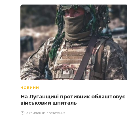
НОВИНИ
На Луганщині противник облаштовує
військовий шпиталь
3 хвилин на прочитання