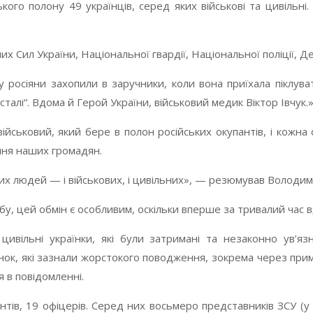
ького полону 49 українців, серед яких військові та цивіль
х Сил України, Національної гвардії, Національної поліції, Д
у росіяни захопили в заручники, коли вона приїхала піклув
сталі“. Вдома й Герой України, військовий медик Віктор Івчук
йськовий, який бере в полон російських окупантів, і кожна
ння наших громадян.
их людей — і військових, і цивільних», — резюмував Володи
, цей обмін є особливим, оскільки вперше за тривалий час вд
цивільні українки, які були затримані та незаконно ув’я
нок, які зазнали жорстокого поводження, зокрема через прим
 в повідомленні.
нтів, 19 офіцерів. Серед них восьмеро представників ЗСУ (у 