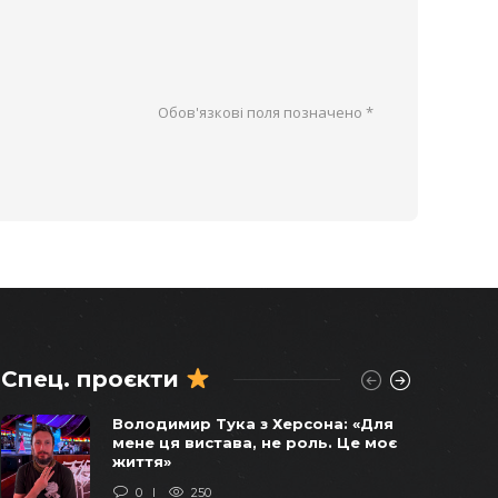
Обов'язкові поля позначено
*
Спец. проєкти
Віктор Балога погоджував
Володимир Тука з Херсона: «Для
продаж останніх українських
мене ця вистава, не роль. Це моє
бомбардувальників у 2011 році –
життя»
СХЕМИ
0
250