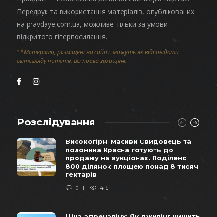
Передрук та використання матеріалів, опублікованих
на pravdaye.com.ua, можливе тільки за умови
відкритого гіперпосилання.
**Матеріали, розміщені на сайті, можуть не відповідати
світогляду читачів. Всі права захищені.
Розслідування
Високогірні масиви Свидовець та
полонина Красна готують до
продажу на аукціонах. Поділено
800 ділянок площею понад 8 тисяч
гектарів
0
419
Ціна адреналіну: Як джипінг нищить