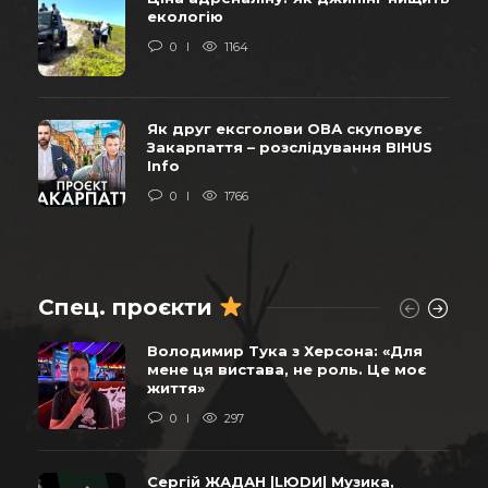
екологію
0
1164
Як друг ексголови ОВА скуповує
Закарпаття – розслідування BIHUS
Info
0
1766
Спец. проєкти
Володимир Тука з Херсона: «Для
мене ця вистава, не роль. Це моє
життя»
0
297
Сергій ЖАДАН |LЮDИ| Музика,