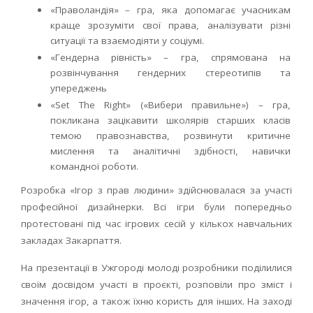
«Праволандія» – гра, яка допомагає учасникам
краще зрозуміти свої права, аналізувати різні
ситуації та взаємодіяти у соціумі.
«Гендерна рівність» – гра, спрямована на
розвінчування гендерних стереотипів та
упереджень
«Set The Right» («Вибери правильне») – гра,
покликана зацікавити школярів старших класів
темою правознавства, розвинути критичне
мислення та аналітичні здібності, навички
командної роботи.
Розробка «Ігор з прав людини» здійснювалася за участі
професійної дизайнерки. Всі ігри були попередньо
протестовані під час ігрових сесій у кількох навчальних
закладах Закарпаття.
На презентації в Ужгороді молоді розробники поділилися
своїм досвідом участі в проєкті, розповіли про зміст і
значення ігор, а також їхню користь для інших. На заході