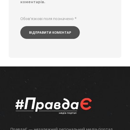
коментарів.
Обов'язкові поля позначено
*
ПравдаЄ — незалежний регіональний медіа-портал.