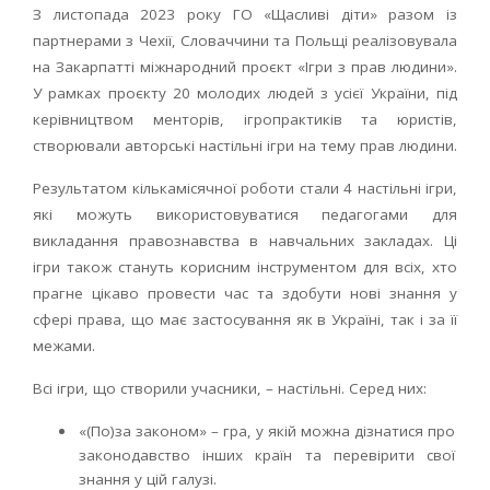
З листопада 2023 року ГО «Щасливі діти» разом із
партнерами з Чехії, Словаччини та Польщі реалізовувала
на Закарпатті міжнародний проєкт «Ігри з прав людини».
У рамках проєкту 20 молодих людей з усієї України, під
керівництвом менторів, ігропрактиків та юристів,
створювали авторські настільні ігри на тему прав людини.
Результатом кількамісячної роботи стали 4 настільні ігри,
які можуть використовуватися педагогами для
викладання правознавства в навчальних закладах. Ці
ігри також стануть корисним інструментом для всіх, хто
прагне цікаво провести час та здобути нові знання у
сфері права, що має застосування як в Україні, так і за її
межами.
Всі ігри, що створили учасники, – настільні. Серед них:
«(По)за законом» – гра, у якій можна дізнатися про
законодавство інших країн та перевірити свої
знання у цій галузі.