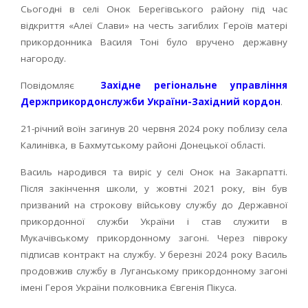
Сьогодні в селі Онок Берегівського району під час
відкриття «Алеї Слави» на честь загиблих Героїв матері
прикордонника Василя Тоні було вручено державну
нагороду.
Повідомляє
Західне регіональне управління
Держприкордонслужби України-Західний кордон
.
21-річний воїн загинув 20 червня 2024 року поблизу села
Калинівка, в Бахмутському районі Донецької області.
Василь народився та виріс у селі Онок на Закарпатті.
Після закінчення школи, у жовтні 2021 року, він був
призваний на строкову військову службу до Державної
прикордонної служби України і став служити в
Мукачівському прикордонному загоні. Через півроку
підписав контракт на службу. У березні 2024 року Василь
продовжив службу в Луганському прикордонному загоні
імені Героя України полковника Євгенія Пікуса.