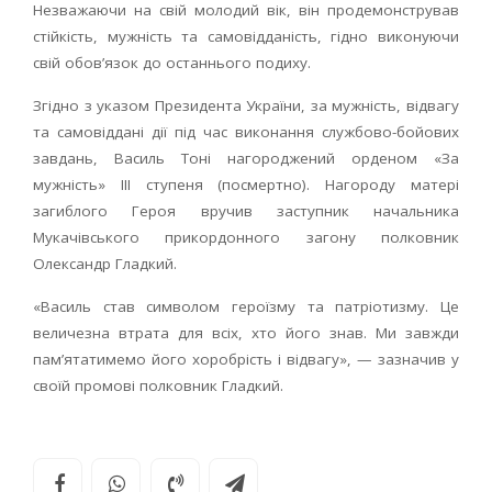
Незважаючи на свій молодий вік, він продемонстрував
стійкість, мужність та самовідданість, гідно виконуючи
свій обов’язок до останнього подиху.
Згідно з указом Президента України, за мужність, відвагу
та самовіддані дії під час виконання службово-бойових
завдань, Василь Тоні нагороджений орденом «За
мужність» III ступеня (посмертно). Нагороду матері
загиблого Героя вручив заступник начальника
Мукачівського прикордонного загону полковник
Олександр Гладкий.
«Василь став символом героїзму та патріотизму. Це
величезна втрата для всіх, хто його знав. Ми завжди
пам’ятатимемо його хоробрість і відвагу», — зазначив у
своїй промові полковник Гладкий.