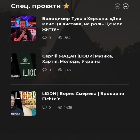
Спец. проєкти
Володимир Тука з Херсона: «Для
мене ця вистава, не роль. Це моє
життя»
0
384
Сергій ЖАДАН |LЮDИ| Музика,
Хартія, Молодь, Україна
0
1827
LЮDИ | Борис Смерека | Броварня
Fichte’n
0
1438