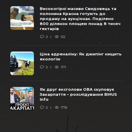
Високогірні масиви Свидовець та
полонина Красна готують до
продажу на аукціонах. Поділено
800 ділянок площею понад 8 тисяч
гектарів
0
512
Ціна адреналіну: Як джипінг нищить
екологію
0
1171
Як друг ексголови ОВА скуповує
Закарпаття – розслідування BIHUS
Info
0
1776