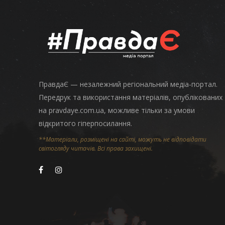
ПравдаЄ — незалежний регіональний медіа-портал.
Передрук та використання матеріалів, опублікованих
на pravdaye.com.ua, можливе тільки за умови
відкритого гіперпосилання.
**Матеріали, розміщені на сайті, можуть не відповідати
світогляду читачів. Всі права захищені.