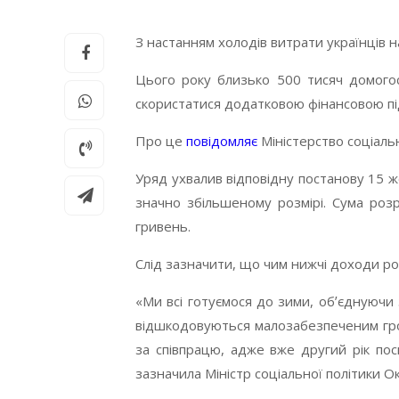
З настанням холодів витрати українців 
Цього року близько 500 тисяч домогосп
скористатися додатковою фінансовою п
Про це
повідомляє
Міністерство соціальн
Уряд ухвалив відповідну постанову 15 жо
значно збільшеному розмірі. Сума розр
гривень.
Слід зазначити, що чим нижчі доходи ро
«Ми всі готуємося до зими, обʼєднуючи
відшкодовуються малозабезпеченим гро
за співпрацю, адже вже другий рік по
зазначила Міністр соціальної політики 