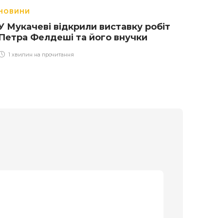
НОВИНИ
НОВ
У Мукачеві відкрили виставку робіт
Зака
Петра Фелдеші та його внучки
сере
1 хвилин на прочитання
1 х