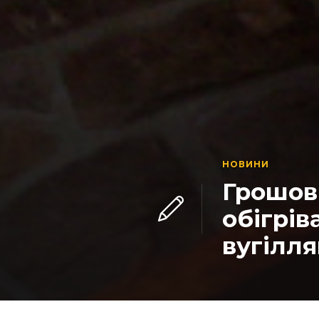
НОВИНИ
Грошові
обігрів
вугілля