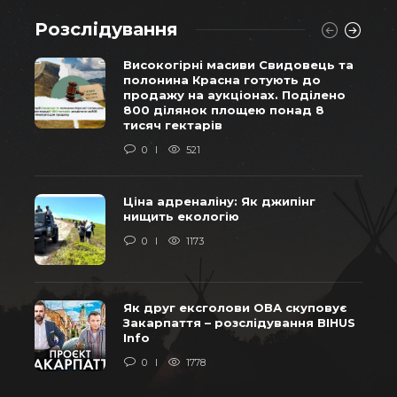
Розслідування
Високогірні масиви Свидовець та
полонина Красна готують до
продажу на аукціонах. Поділено
800 ділянок площею понад 8
тисяч гектарів
0
521
Ціна адреналіну: Як джипінг
нищить екологію
0
1173
Як друг ексголови ОВА скуповує
Закарпаття – розслідування BIHUS
Info
0
1778