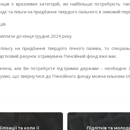
їнців з вразливих категорій, які найбільше потребують та
дії та пільги на придбання твердого пального в зимовий пері
ів.
иплати до кінця грудня 2024 року.
ільгу на придбання твердого пічного палива, то спеціаль
картковий рахунок отримувача Пенсійний фонд вже має.
начена, але Ви потребуєте підтримки держави – необхідно
адуємо, що звернутися до Пенсійного фонду можна кількома сп
лізації та коли її
Підлітків та моло