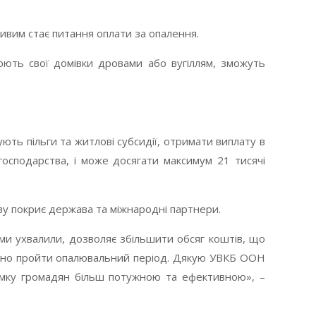
ливим стає питання оплати за опалення.
юють свої домівки дровами або вугіллям, зможуть
ють пільги та житлові субсидії, отримати виплату в
господарства, і може досягати максимум 21 тисячі
ву покриє держава та міжнародні партнери.
 ми ухвалили, дозволяє збільшити обсяг коштів, що
чно пройти опалювальний період. Дякую УВКБ ООН
римку громадян більш потужною та ефективною», –