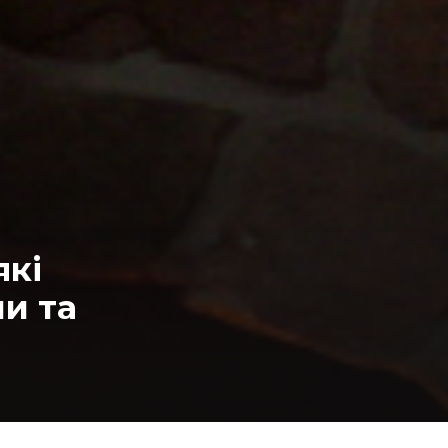
які
ми та