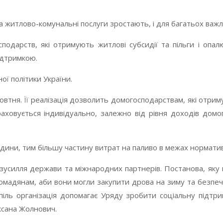
на житлово-комунальні послуги зростають, і для багатьох важ
одарств, які отримують житлові субсидії та пільги і опал
ідтримкою.
ої політики України.
втня. Її реалізація дозволить домогосподарствам, які отриму
аховується індивідуально, залежно від рівня доходів домо
дини, тим більшу частину витрат на паливо в межах нормати
 зусилля держави та міжнародних партнерів. Постанова, яку
мадянам, аби вони могли закупити дрова на зиму та безпе
спіль організація допомагає Уряду зробити соціальну підт
Оксана Жолнович.