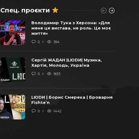
Спец. проєкти
Віктор Балога погоджував
Володимир Тука з Херсона: «Для
продаж останніх українських
мене ця вистава, не роль. Це моє
бомбардувальників у 2011 році –
життя»
СХЕМИ
0
394
0
1752
Сергій ЖАДАН |LЮDИ| Музика,
«Віджати» Карпати: уроки бізнесу
Хартія, Молодь, Україна
від ОПЗЖ та Арахамії
0
1833
0
1637
LЮDИ | Борис Смерека | Броварня
У закарпатській громаді
Fichte’n
добудують школу за європейські
0
1442
кошти та за завищеними цінами на
італійську траву
0
1389