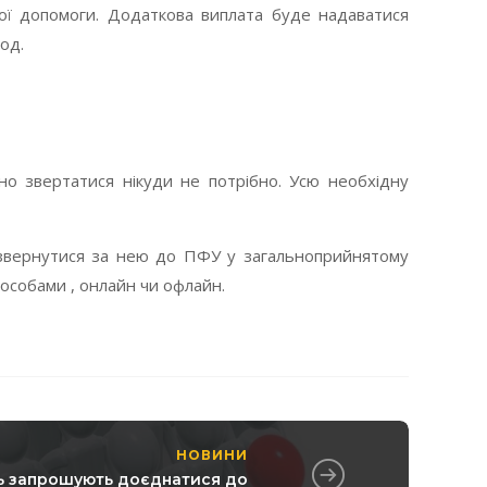
кої допомоги. Додаткова виплата буде надаватися
од.
но звертатися нікуди не потрібно. Усю необхідну
 звернутися за нею до ПФУ у загальноприйнятому
особами , онлайн чи офлайн.
НОВИНИ
дь запрошують доєднатися до