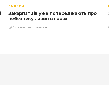
НОВИНИ
і
Закарпатців уже попереджають про
небезпеку лавин в горах
1 хвилина на прочитання