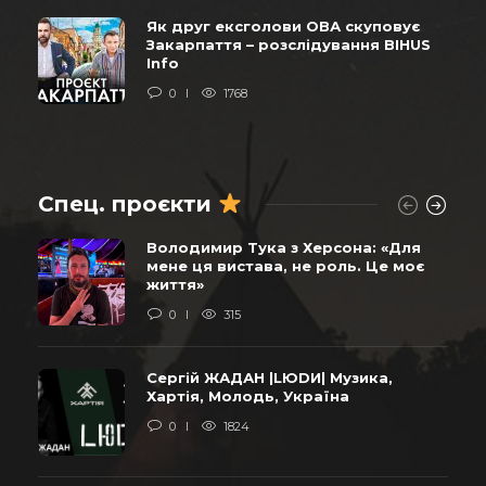
Як друг ексголови ОВА скуповує
Закарпаття – розслідування BIHUS
Info
0
1768
Спец. проєкти
Володимир Тука з Херсона: «Для
мене ця вистава, не роль. Це моє
життя»
0
315
Сергій ЖАДАН |LЮDИ| Музика,
Хартія, Молодь, Україна
0
1824