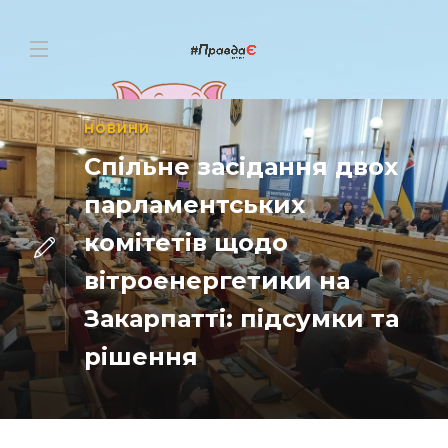
НОВИНИ
Спільне засідання двох
парламентських
комітетів щодо
вітроенергетики на
Закарпатті: підсумки та
рішення