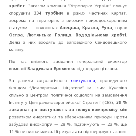
хребет
. Загалом компанія “Вітропарки України” планує
спорудити
334 турбіни
в різних частинах Карпат,
зокрема на територіях з високим природоохоронним
статусом — полонинах
Апецька, Красна, Руна
, горах
Остра, Лютянська Голиця
,
Вододільному хребті
.
Деякі з них входять до заповідного Свидовецького
масиву.
Під час виїзного засідання генеральний директор
компанії
Владислав Єременко
підтвердив ці плани.
За даними соціологічного
опитування
, проведеного
Фондом “Демократичні ініціативи” ім. Ілька Кучеріва
спільно з Центром політичної соціології на замовлення
Інституту Центральноєвропейської Стратегії (ICES),
39 %
закарпатців виступають за пошук компромісу
між
розвитком енергетики та збереженням природи. Проти
забудови високогір’я — 28 %, підтримують — 23 %, ще
11 % не визначилися. Ці результати підтверджують запит