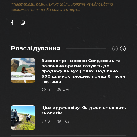
**Матеріали, розміщені на сайті, можуть не відповідати
світогляду читачів. Всі права захищені.
Розслідування
Високогірні масиви Свидовець та
полонина Красна готують до
продажу на аукціонах. Поділено
800 ділянок площею понад 8 тисяч
гектарів
0
439
Ціна адреналіну: Як джипінг нищить
екологію
0
1165