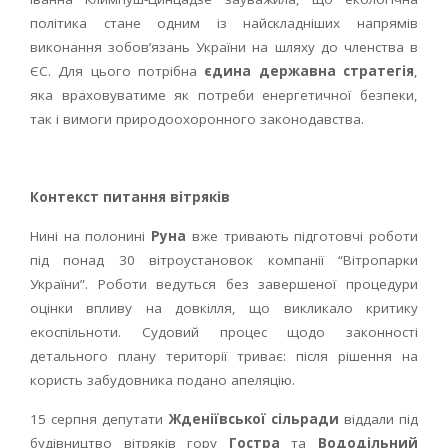
політика стане одним із найскладніших напрямів
виконання зобов’язань України на шляху до членства в
ЄС. Для цього потрібна
єдина державна стратегія
,
яка враховуватиме як потреби енергетичної безпеки,
так і вимоги природоохоронного законодавства.
Контекст
питання вітряків
Нині на полонині
Руна
вже тривають підготовчі роботи
під понад 30 вітроустановок компанії “Вітропарки
України”. Роботи ведуться без завершеної процедури
оцінки впливу на довкілля, що викликало критику
екоспільноти. Судовий процес щодо законності
детального плану території триває: після рішення на
користь забудовника подано апеляцію.
15 серпня депутати
Жденіївської сільради
віддали під
будівництво вітряків гору
Гостра
та
Вододільний