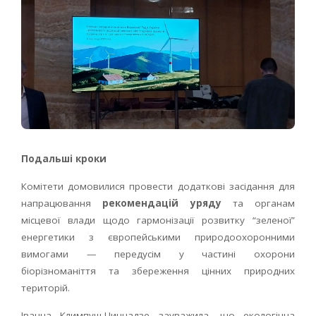
Подальші кроки
Комітети домовилися провести додаткові засідання для
напрацювання
рекомендацій уряду
та органам
місцевої влади щодо гармонізації розвитку “зеленої”
енергетики з європейськими природоохоронними
вимогами — передусім у частині охорони
біорізноманіття та збереження цінних природних
територій.
Іванна Климпуш-Цинцадзе зауважила, що екологічна