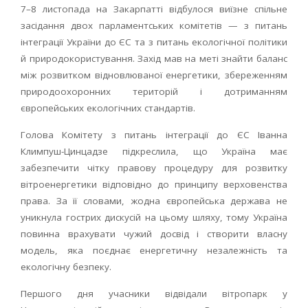
7–8 листопада на Закарпатті відбулося виїзне спільне
засідання двох парламентських комітетів — з питань
інтеграції України до ЄС та з питань екологічної політики
й природокористування. Захід мав на меті знайти баланс
між розвитком відновлюваної енергетики, збереженням
природоохоронних територій і дотриманням
європейських екологічних стандартів.
Голова Комітету з питань інтеграції до ЄС Іванна
Климпуш-Цинцадзе підкреслила, що Україна має
забезпечити чітку правову процедуру для розвитку
вітроенергетики відповідно до принципу верховенства
права. За її словами, жодна європейська держава не
уникнула гострих дискусій на цьому шляху, тому Україна
повинна врахувати чужий досвід і створити власну
модель, яка поєднає енергетичну незалежність та
екологічну безпеку.
Першого дня учасники відвідали вітропарк у