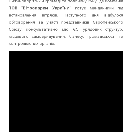
Нижньоворітській громаді та полонину Руну, де компанія
ТОВ “Вітропарки України”
готує майданчики під
встановлення вітряків. Наступного дня відбулося
обговорення за участі представників Європейського
Союзу, консультативної місії ЄС, урядових структур,
місцевого самоврядування, бізнесу, громадськості та
контролюючих органів.