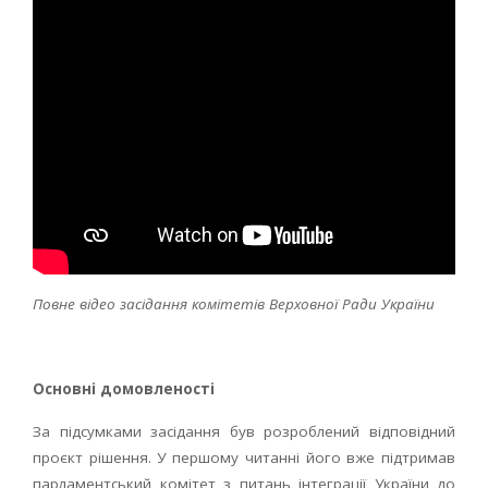
Повне відео засідання комітетів Верховної Ради України
Основні домовленості
За підсумками засідання був розроблений відповідний
проєкт рішення. У першому читанні його вже підтримав
парламентський комітет з питань інтеграції України до