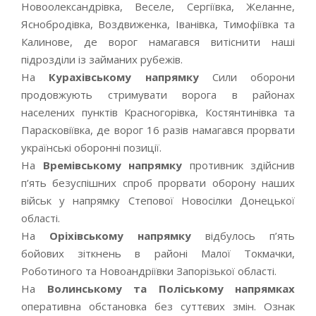
Новоолександрівка, Веселе, Сергіївка, Желанне,
Яснобродівка, Воздвиженка, Іванівка, Тимофіївка та
Калинове, де ворог намагався витіснити наші
підрозділи із займаних рубежів.
На
Курахівському напрямку
Сили оборони
продовжують стримувати ворога в районах
населених пунктів Красногорівка, Костянтинівка та
Парасковіївка, де ворог 16 разів намагався прорвати
українські оборонні позиції.
На
Времівському напрямку
противник здійснив
п’ять безуспішних спроб прорвати оборону наших
військ у напрямку Степової Новосілки Донецької
області.
На
Оріхівському напрямку
відбулось п’ять
бойових зіткнень в районі Малої Токмачки,
Роботиного та Новоандріївки Запорізької області.
На
Волинському та Поліському напрямках
оперативна обстановка без суттєвих змін. Ознак