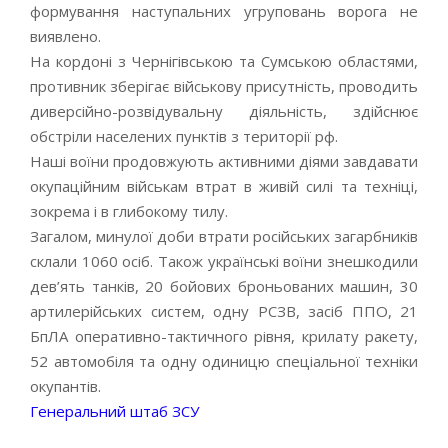
формування наступальних угруповань ворога не
виявлено.
На кордоні з Чернігівською та Сумською областями,
противник зберігає військову присутність, проводить
диверсійно-розвідувальну діяльність, здійснює
обстріли населених пунктів з території рф.
Наші воїни продовжують активними діями завдавати
окупаційним військам втрат в живій силі та техніці,
зокрема і в глибокому тилу.
Загалом, минулої доби втрати російських загарбників
склали 1060 осіб. Також українські воїни знешкодили
дев’ять танків, 20 бойових броньованих машин, 30
артилерійських систем, одну РСЗВ, засіб ППО, 21
БпЛА оперативно-тактичного рівня, крилату ракету,
52 автомобіля та одну одиницю спеціальної техніки
окупантів.
Генеральний штаб ЗСУ