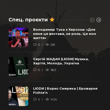
Спец. проєкти
Володимир Тука з Херсона: «Для
мене ця вистава, не роль. Це моє
життя»
0
290
Сергій ЖАДАН |LЮDИ| Музика,
Хартія, Молодь, Україна
0
1823
LЮDИ | Борис Смерека | Броварня
Fichte’n
0
1434