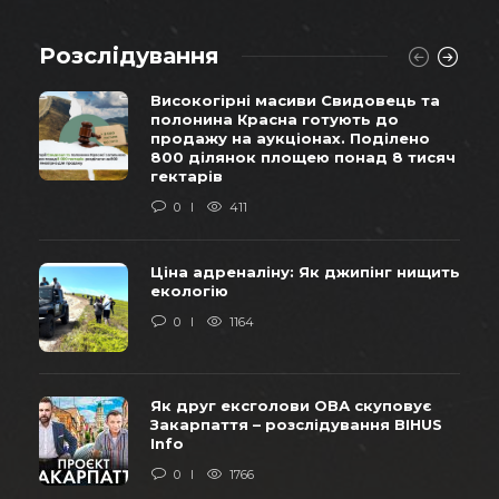
Розслідування
Високогірні масиви Свидовець та
полонина Красна готують до
продажу на аукціонах. Поділено
800 ділянок площею понад 8 тисяч
гектарів
0
411
Ціна адреналіну: Як джипінг нищить
екологію
0
1164
Як друг ексголови ОВА скуповує
Закарпаття – розслідування BIHUS
Info
0
1766