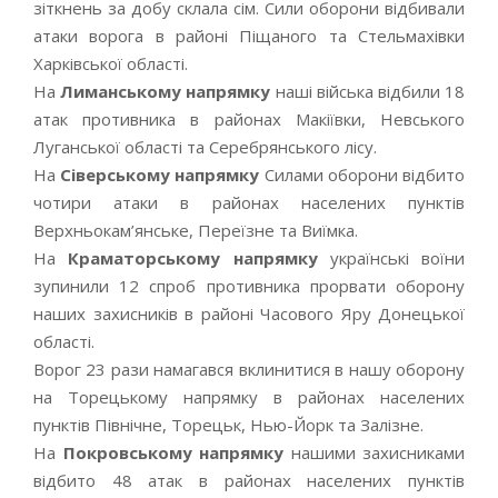
зіткнень за добу склала сім. Сили оборони відбивали
атаки ворога в районі Піщаного та Стельмахівки
Харківської області.
На
Лиманському напрямку
наші війська відбили 18
атак противника в районах Макіївки, Невського
Луганської області та Серебрянського лісу.
На
Сіверському напрямку
Силами оборони відбито
чотири атаки в районах населених пунктів
Верхньокам’янське, Переїзне та Виїмка.
На
Краматорському напрямку
українські воїни
зупинили 12 спроб противника прорвати оборону
наших захисників в районі Часового Яру Донецької
області.
Ворог 23 рази намагався вклинитися в нашу оборону
на Торецькому напрямку в районах населених
пунктів Північне, Торецьк, Нью-Йорк та Залізне.
На
Покровському напрямку
нашими захисниками
відбито 48 атак в районах населених пунктів