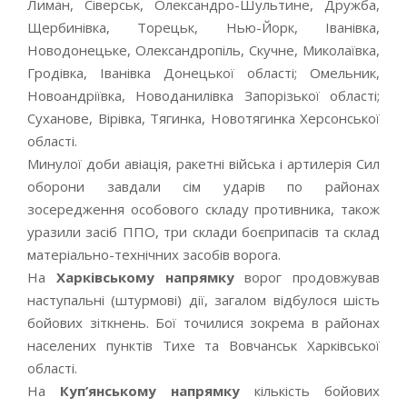
Лиман, Сіверськ, Олександро-Шультине, Дружба,
Щербинівка, Торецьк, Нью-Йорк, Іванівка,
Новодонецьке, Олександропіль, Скучне, Миколаївка,
Гродівка, Іванівка Донецької області; Омельник,
Новоандріївка, Новоданилівка Запорізької області;
Суханове, Вірівка, Тягинка, Новотягинка Херсонської
області.
Минулої доби авіація, ракетні війська і артилерія Сил
оборони завдали сім ударів по районах
зосередження особового складу противника, також
уразили засіб ППО, три склади боєприпасів та склад
матеріально-технічних засобів ворога.
На
Харківському напрямку
ворог продовжував
наступальні (штурмові) дії, загалом відбулося шість
бойових зіткнень. Бої точилися зокрема в районах
населених пунктів Тихе та Вовчанськ Харківської
області.
На
Куп’янському напрямку
кількість бойових