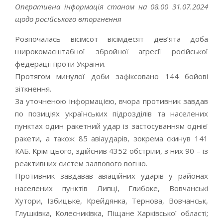
Оперативна інформація станом на 08.00 31.07.2024
щодо російського вторгнення
Розпочалась вісімсот вісімдесят дев’ята доба
широкомасштабної збройної агресії російської
федерації проти України.
Протягом минулої доби зафіксовано 144 бойові
зіткнення.
За уточненою інформацією, вчора противник завдав
по позиціях українських підрозділів та населених
пунктах один ракетний удар із застосуванням однієї
ракети, а також 85 авіаударів, зокрема скинув 141
КАБ. Крім цього, здійснив 4352 обстріли, з них 90 – із
реактивних систем залпового вогню.
Противник завдавав авіаційних ударів у районах
населених пунктів Липці, Глибоке, Вовчанські
Хутори, Ізбицьке, Крейдянка, Тернова, Вовчанськ,
Глушківка, Колесниківка, Піщане Харківської області;