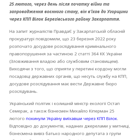
25 лютого, через день після початку війни та
запровадження воєнного стану, він в’їхав до Угорщини
через КПП Вілок Берегівського району Закарпаття.
На запит журналістів ПравдаЄ у Закарпатській обласній
прокуратурі повідомили, що 23 березня 2022 року
розпочато досудове розслідування кримінального
правопорушення за частиною 2 статті 364 КК України
(Зловживання владою або службовим становищем).
Виходячи з того, що сприяти у перетині кордону могли
посадовці державних органів, що несуть службу на КПП,
досудове розслідування має вести Державне бюро
розслідувань.
Український політик і колишній міністр екології Остап
Семерак, а також бізнесмен Михайло Кіперман 25
лютого
покинули Україну виїхавши через КПП Вілок
.
Відповідно до документів, наданих джерелами у митниці,
бізнесмена вивіз батько народного депутата з групи