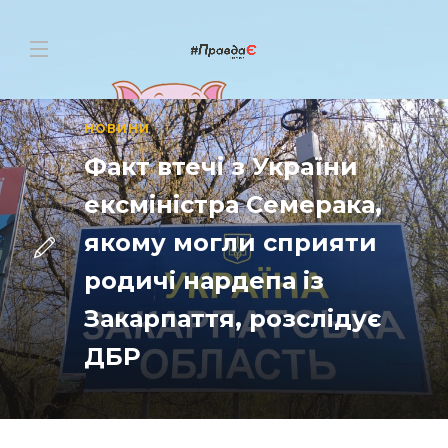
НОВИНИ
Факт втечі з України
ексміністра Семерака,
якому могли сприяти
родичі нардепа із
Закарпаття, розслідує
ДБР