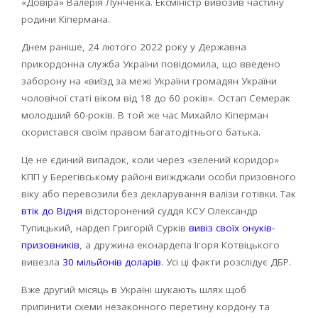
«Довіра» Валерія Лунченка. Ексміністр вивозив частину
родини Кіпермана.
Днем раніше, 24 лютого 2022 року у Державна
прикордонна служба України повідомила, що введено
заборону на «виїзд за межі України громадян України
чоловічої статі віком від 18 до 60 років». Остап Семерак
молодший 60-років. В той же час Михайло Кіперман
скористався своїм правом багатодітнього батька.
Це не єдиний випадок, коли через «зелений коридор»
КПП у Берегівському районі виїжджали особи призовного
віку або перевозили без декларування валізи готівки. Так
втік до Відня
відсторонений суддя КСУ Олександр
Тупицький, нардеп Григорій Сурків
вивіз своїх онуків-
призовників
, а дружина екснардепа Ігоря Котвіцького
вивезла
30 мільйонів доларів
. Усі ці факти розслідує ДБР.
Вже другий місяць в Україні шукають шлях щоб
припинити схеми незаконного перетину кордону та