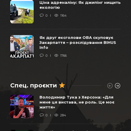
Ціна адреналіну: Як джипінг нищить
екологію
0
1164
Як друг ексголови ОВА скуповує
Закарпаття – розслідування BIHUS
Info
0
1766
Спец. проєкти
Володимир Тука з Херсона: «Для
мене ця вистава, не роль. Це моє
життя»
0
284