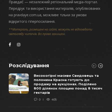
ПравдаЄ — незалежний регіональний медіа-портал.
Передрук та використання матеріалів, опублікованих
на pravdaye.com.ua, можливе тільки за умови
відкритого гіперпосилання.
**Матеріали, розміщені на сайті, можуть не відповідати
світогляду читачів. Всі права захищені.
Розслідування
Високогірні масиви Свидовець та
полонина Красна готують до
продажу на аукціонах. Поділено
800 ділянок площею понад 8 тисяч
гектарів
0
405