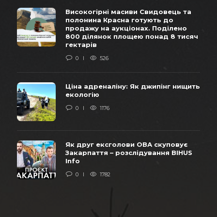
Високогірні масиви Свидовець та
полонина Красна готують до
продажу на аукціонах. Поділено
800 ділянок площею понад 8 тисяч
гектарів
0
526
Ціна адреналіну: Як джипінг нищить
екологію
0
1176
Як друг ексголови ОВА скуповує
Закарпаття – розслідування BIHUS
Info
0
1782