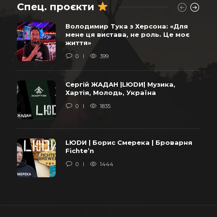
Спец. проєкти
Володимир Тука з Херсона: «Для
мене ця вистава, не роль. Це моє
життя»
0
399
Сергій ЖАДАН |LЮDИ| Музика,
Хартія, Молодь, Україна
0
1835
LЮDИ | Борис Смерека | Броварня
Fichte’n
0
1444