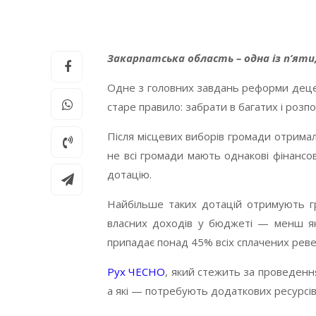
Закарпатська область – одна із п’ят
Одне з головних завдань реформи децентр
старе правило: забрати в багатих і розп
Після місцевих виборів громади отримал
не всі громади мають однакові фінанс
дотацію.
Найбільше таких дотацій отримують гро
власних доходів у бюджеті — менш як
припадає понад 45% всіх сплачених реве
Рух ЧЕСНО
, який стежить за проведенн
а які — потребують додаткових ресурсі