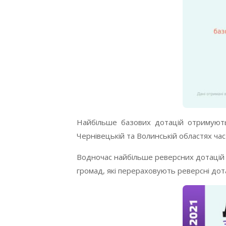
Найбільше базових дотацій отримують г
Чернівецькій та Волинській областях час
Водночас найбільше реверсних дотацій п
громад, які перераховують реверсні дота