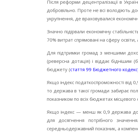
Після реформи децентралізації в Украї
добровільно. Проте не всі володіють д
укрупнення, де враховувалися економічн
Значно підірвали економічну стабільніс
70% витрат спрямовані на сферу освіти,
Для підтримки громад з меншими дохо
(реверсна дотація) і віддає біднішим 
бюджету (
стаття 99 Бюджетного кодекс
Якщо індекс податкоспроможності від 0,9
то держава в такої громади забирає по
показником по всіх бюджетах місцевого с
Якщо індекс — менш як 0,9 держава доту
для досягнення потрібного значенн
середньодержавний показник, а компенса