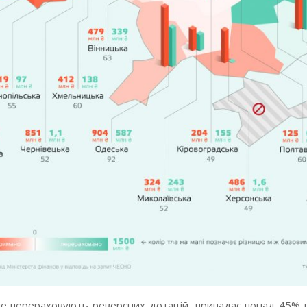
ше перераховують реверсних дотацій, припадає понад 45% в