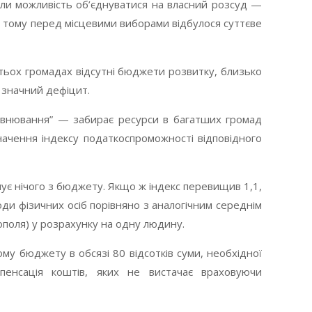
али можливість об’єднуватися на власний розсуд —
, тому перед місцевими виборами відбулося суттєве
гатьох громадах відсутні бюджети розвитку, близько
 значний дефіцит.
івнювання” — забирає ресурси в багатших громад
значення індексу податкоспроможності відповідного
мує нічого з бюджету. Якщо ж індекс перевищив 1,1,
ди фізичних осіб порівняно з аналогічним середнім
ополя) у розрахунку на одну людину.
му бюджету в обсязі 80 відсотків суми, необхідної
енсація коштів, яких не вистачає враховуючи