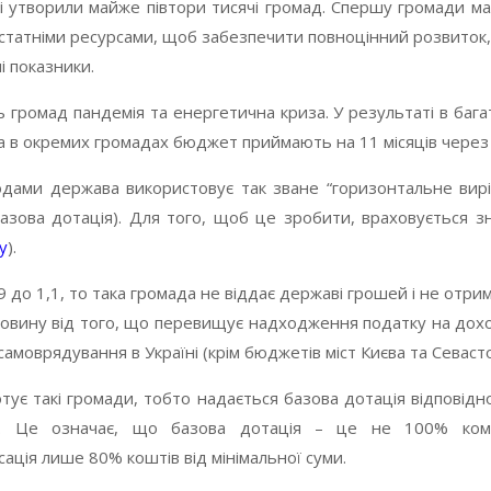
ні утворили майже півтори тисячі громад. Спершу громади м
остатніми ресурсами, щоб забезпечити повноцінний розвиток
і показники.
ть громад пандемія та енергетична криза. У результаті в ба
 а в окремих громадах бюджет приймають на 11 місяців через
дами держава використовує так зване “горизонтальне вир
(базова дотація). Для того, щоб це зробити, враховується 
у
).
 до 1,1, то така громада не віддає державі грошей і не отри
ловину від того, що перевищує надходження податку на дохо
амоврядування в Україні (крім бюджетів міст Києва та Севаст
є такі громади, тобто надається базова дотація відповідно
я. Це означає, що базова дотація – це не 100% комп
ція лише 80% коштів від мінімальної суми.