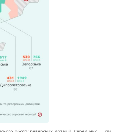
сього обсягу реверсних дотацій. Серед них — сім