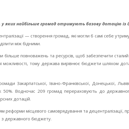
и, у яких найбільше громад отримують базову дотацію і
алізації — створення громад, які могли б самі себе утримуват
оділити між бідними.
и більше повноважень та ресурсів, щоб забезпечити сталий м
ові можливості, тому держава вирівнює бюджети шляхом до
мади Закарпатської, Івано-Франківської, Донецької, Львів
 50%. Водночас 209 громад перераховують до державного
рсних дотацій.
ям реформи місцевого самоврядування та децентралізації, пр
в з державного бюджету.