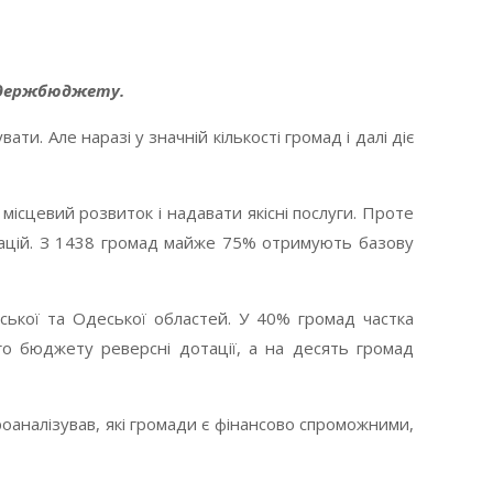
з держбюджету.
и. Але наразі у значній кількості громад і далі діє
ісцевий розвиток і надавати якісні послуги. Проте
тацій. З 1438 громад майже 75% отримують базову
ської та Одеської областей. У 40% громад частка
 бюджету реверсні дотації, а на десять громад
оаналізував, які громади є фінансово спроможними,