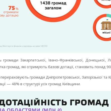
ромади Закарпатської, Івано-Франківської, Донецької, Льв
тка громад, які отримують базові дотації, становить понад 9
ерераховують громади Дніпропетровської, Запорізької та Киї
ції — 48% в структурі усіх громад Київщини.