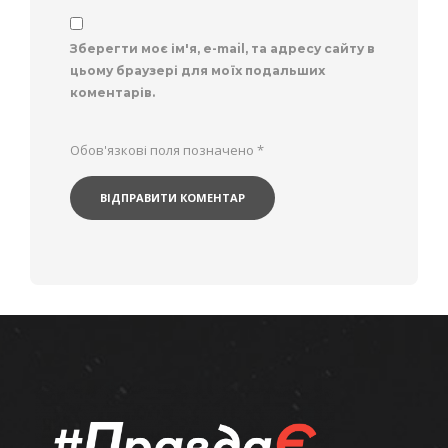
Зберегти моє ім'я, e-mail, та адресу сайту в
цьому браузері для моїх подальших
коментарів.
Обов'язкові поля позначено
*