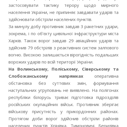
застосовувати тактику терору щодо мирного
населення України, не припиняє завдавати ударів та
здійснювати обстріли населених пунктів.
За минулу добу противник завдав 3 ракетних удари,
зокрема, і по об’єкту цивільної інфраструктури міста
Харків. Також ворог завдав 29 авіаційних ударів та
здійснив 79 обстрілів з реактивних систем залпового
вогню. Високою залишається вірогідність подальших
ворожих ударів по всій території України.
На Волинському, Поліському, Сіверському та
Слобожанському напрямках
оперативна
обстановка без суттєвих змін, формування
наступальних угруповань не виявлено. На полігонах
республіки білорусь триває підготовка підрозділів
російських окупаційних військ. Противник зберігає
військову присутність у прикордонних районах.
Протягом доби ворог здійснив обстріли районів
населених пунктів Хрінівка, Тимоновичі, Берилівка