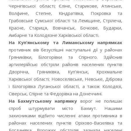
Чернігівської області; Єліне, Старикове, Атинське,
Волфине, Степне, Кіндратівка, Покровка та
Грабовське Сумської області та Леміщине, Стрілеча,
Красне, Стариця, Вовчанськ, Бочкове, Бударки,
Амбарне та Колодязне Харківської області.
На Куп’янському та Лиманському напрямках
противник вів безуспішні наступальні дії у районах
Гряниківки, Білогорівки та Спірного. Здійснив
артилерійські обстріли районів населених пунктів
Дворічна, Гряниківка, Куп’янськ, Крохмальне
Харківської області; Новоселівське, Невське, Діброва
і Білогорівка Луганської області, а також Колодязі,
Сіверськ, Спірне та Федорівка на Донеччині.
На Бахмутському напрямку
ворог не полишає
спроб штурмувати місто Бахмут. Нашими
захисниками відбито численні атаки противника в
районах населених пунктів Оріхово-Василівка та
Богданівка. Ворожих обстрілів зазнали населені