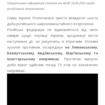
Оперативна інформація станом на 06.00 16.03.2023 щодо
російського вторгнення.
Слава Україні! Розпочалася триста вісімдесят шоста
доба російського широкомасштабного вторгнення.
Російська федерація не відмовляється від своїх
намірів щодо окупації України, продовжує вести
наступальні дії, не рахуючись із втратами. Основні
зусилля противник зосереджує
на Лиманському,
Бахмутському, Авдіївському, Мар’їнському та
Шахтарському напрямках
. Протягом минулої
доби ворог здійснив понад 75 атак на зазначених
напрямках.