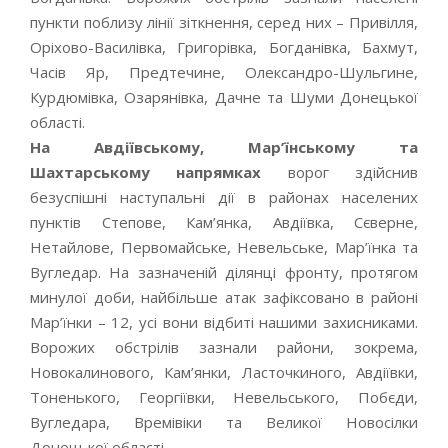
пункти поблизу лінії зіткнення, серед них – Привілля,
Оріхово-Василівка, Григорівка, Богданівка, Бахмут,
Часів Яр, Предтечине, Олександро-Шульгине,
Курдюмівка, Озарянівка, Дачне та Шуми Донецької
області.
На Авдіївському, Мар’їнському та
Шахтарському напрямках
ворог здійснив
безуспішні наступальні дії в районах населених
пунктів Степове, Кам’янка, Авдіївка, Сєверне,
Нетайлове, Первомайське, Невельське, Мар’їнка та
Вугледар. На зазначеній ділянці фронту, протягом
минулої доби, найбільше атак зафіксовано в районі
Мар’їнки – 12, усі вони відбиті нашими захисниками.
Ворожих обстрілів зазнали райони, зокрема,
Новокалинового, Кам’янки, Ласточкиного, Авдіївки,
Тоненького, Георгіївки, Невельського, Побєди,
Вугледара, Времівіки та Великої Новосілки
Донецької області.