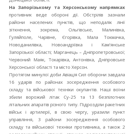
На Запорізькому та Херсонському напрямках
противник веде обороні дії. Обстрілів зазнали
райони населених пунктів, що неподалік лінії
зіткнення, зокрема, Ольгівське, Малинівка,
Гуляйполе, Чарівне, Єгорівка, Мала Токмачка,
Новоданилівка, Новоандріївка і Кам’янське
Запорізької області; Марганець – Дніпропетровської;
Червоний Маяк, Токарівка, Антонівка, Дніпровське
Херсонської області та місто Херсон.
Протягом минулої доби Авіація Сил оборони завдала
16 ударів по районах зосередження особового
складу та військової техніки окупантів. Наші воїни
збили ворожий літак Су-25 та 13 безпілотних
літальних апаратів різного типу. Підрозділи ракетних
військ і артилерії, в свою чергу, уразили пункт
управління, 3 райони зосередження особового
складу та військової техніки противника, а також 2