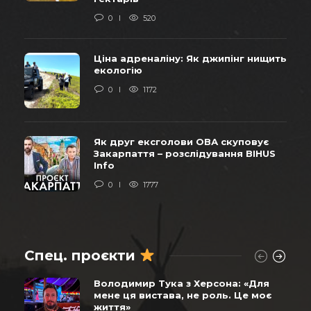
0
520
Ціна адреналіну: Як джипінг нищить
екологію
0
1172
Як друг ексголови ОВА скуповує
Закарпаття – розслідування BIHUS
Info
0
1777
Спец. проєкти
Володимир Тука з Херсона: «Для
мене ця вистава, не роль. Це моє
життя»