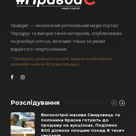
ПравдаЄ — незалежний регіональний медіа-портал.
Передрук та використання матеріалів, опублікованих
на pravdaye.com.ua, можливе тільки за умови
відкритого гіперпосилання.
**Матеріали, розміщені на сайті, можуть не відповідати
світогляду читачів. Всі права захищені.
Розслідування
Високогірні масиви Свидовець та
полонина Красна готують до
продажу на аукціонах. Поділено
800 ділянок площею понад 8 тисяч
гектарів