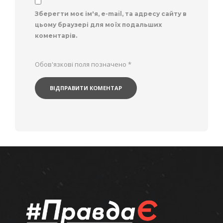
Зберегти моє ім'я, e-mail, та адресу сайту в
цьому браузері для моїх подальших
коментарів.
Обов'язкові поля позначено
*