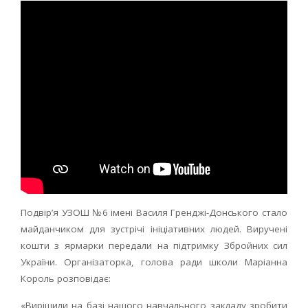
Подвір’я УЗОШ №6 імені Василя Гренджі-Донського стало
майданчиком для зустрічі ініціативних людей. Виручені
кошти з ярмарки передали на підтримку Збройних сил
України. Організаторка, голова ради школи Маріанна
Король розповідає:
«Вирішили на базі нашого навчального закладу зробити