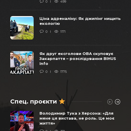
0
499
Ціна адреналіну: Як джипінг нищить
екологію
0
1171
Як друг ексголови ОВА скуповує
Закарпаття – розслідування BIHUS
Info
0
1775
Спец. проєкти
Володимир Тука з Херсона: «Для
мене ця вистава, не роль. Це моє
життя»