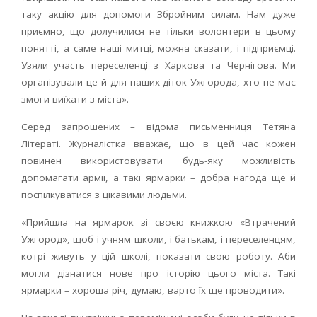
таку акцію для допомоги Збройним силам. Нам дуже
приємно, що долучилися не тільки волонтери в цьому
понятті, а саме наші митці, можна сказати, і підприємці.
Узяли участь переселенці з Харкова та Чернігова. Ми
організували це й для наших діток Ужгорода, хто не має
змоги виїхати з міста».
Серед запрошених – відома письменниця Тетяна
Літераті. Журналістка вважає, що в цей час кожен
повинен використовувати будь-яку можливість
допомагати армії, а такі ярмарки – добра нагода ще й
поспілкуватися з цікавими людьми.
«Прийшла на ярмарок зі своєю книжкою «Втрачений
Ужгород», щоб і учням школи, і батькам, і переселенцям,
котрі живуть у цій школі, показати свою роботу. Аби
могли дізнатися нове про історію цього міста. Такі
ярмарки – хороша річ, думаю, варто їх ще проводити».