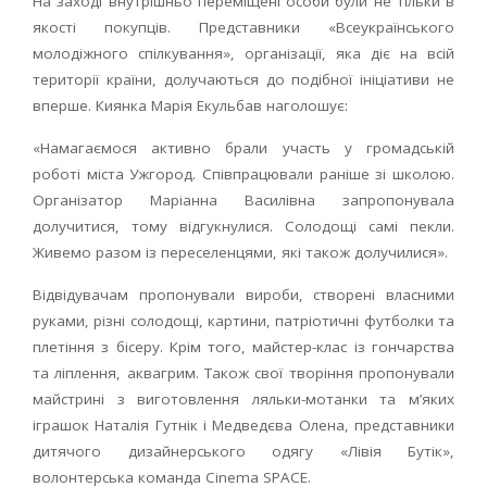
На заході внутрішньо переміщені особи були не тільки в
якості покупців. Представники «Всеукраїнського
молодіжного спілкування», організації, яка діє на всій
території країни, долучаються до подібної ініціативи не
вперше. Киянка Марія Екульбав наголошує:
«Намагаємося активно брали участь у громадській
роботі міста Ужгород. Співпрацювали раніше зі школою.
Організатор Маріанна Василівна запропонувала
долучитися, тому відгукнулися. Солодощі самі пекли.
Живемо разом із переселенцями, які також долучилися».
Відвідувачам пропонували вироби, створені власними
руками, різні солодощі, картини, патріотичні футболки та
плетіння з бісеру. Крім того, майстер-клас із гончарства
та ліплення, аквагрим. Також свої творіння пропонували
майстрині з виготовлення ляльки-мотанки та м’яких
іграшок Наталія Гутнік і Медведєва Олена, представники
дитячого дизайнерського одягу «Лівія Бутік»,
волонтерська команда Cinema SPACE.