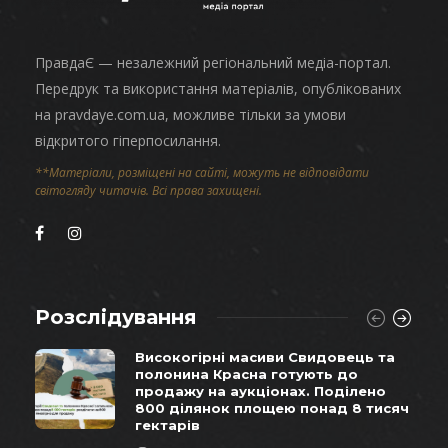
ПравдаЄ — незалежний регіональний медіа-портал.
Передрук та використання матеріалів, опублікованих
на pravdaye.com.ua, можливе тільки за умови
відкритого гіперпосилання.
**Матеріали, розміщені на сайті, можуть не відповідати
світогляду читачів. Всі права захищені.
Розслідування
Високогірні масиви Свидовець та
полонина Красна готують до
продажу на аукціонах. Поділено
800 ділянок площею понад 8 тисяч
гектарів