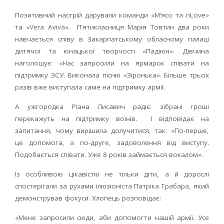
Позитивний настрій дарували команди «М’ясо та nLove»
та «Vera Aviva». П’ятикласниця Марія Товтин два роки
навчається співу в Закарпатському обласному палаці
дитячої та юнацької творчості «Падіюн». Дівчина
наголошує: «Нас запросили на ярмарок співати на
підтримку ЗСУ. Виконала пісню «Зіронька». Більше трьох
разів вже виступала саме на підтримку армії.
А ужгородка Ріана Лисавич радіє: зібрані гроші
перекажуть на підтримку воїнів. І відповідає на
запитання, чому вирішила долучитися, так: «По-перше,
це допомога, а по-друге, задоволення від виступу.
Подобається співати. Уже 8 років займається вокалом».
Із особливою цікавістю не тільки діти, а й дорослі
спостерігали за рухами ілюзіоніста Патріка Грабара, який
демонстрував фокуси. Хлопець розповідає:
«Мене запросили сюди, аби допомогти нашій армії. Усе