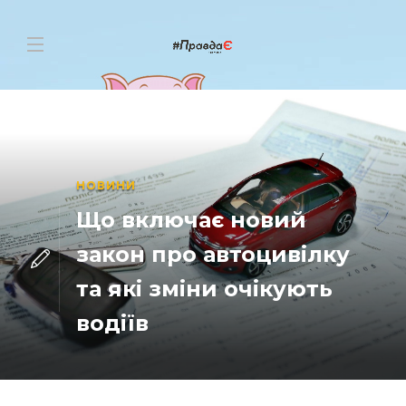
НОВИНИ
Що включає новий
закон про автоцивілку
та які зміни очікують
водіїв