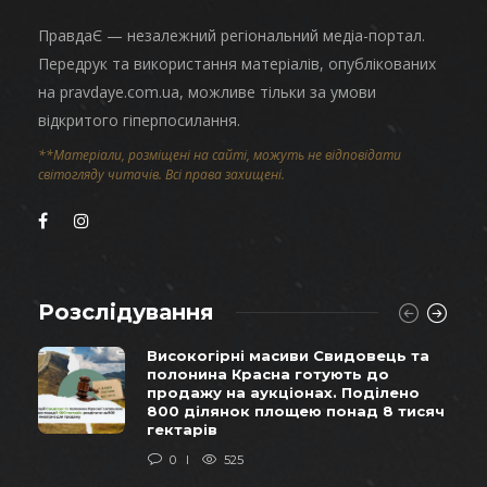
ПравдаЄ — незалежний регіональний медіа-портал.
Передрук та використання матеріалів, опублікованих
на pravdaye.com.ua, можливе тільки за умови
відкритого гіперпосилання.
**Матеріали, розміщені на сайті, можуть не відповідати
світогляду читачів. Всі права захищені.
Розслідування
Високогірні масиви Свидовець та
полонина Красна готують до
продажу на аукціонах. Поділено
800 ділянок площею понад 8 тисяч
гектарів
0
525