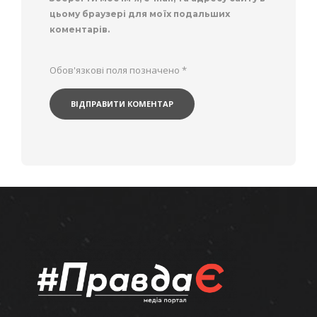
цьому браузері для моїх подальших
коментарів.
Обов'язкові поля позначено
*