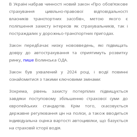
В Україні набрав чинності новий закон «Про обов’язкове
страхування цивільно-правової відповідальності
власників транспортних засобів», метою якого є
поліпшення захисту інтересів як страхувальників, так і
постраждалих у дорожньо-транспортних пригодах.
Закон передбачає низку нововведень, які підвищать
довіру до автострахування та сприятимуть розвитку
ринку,
пише
Волинська ОДА.
Закон був ухвалений у 2024 році, і водії повинні
ознайомитися з такими ключовими змінами:
Зокрема, рівень захисту потерпілих підвищується
завдяки поступовому збільшенню страхової суми до
європейських стандартів. Крім того, скасовується
державне регулювання цін на поліси, а також вводиться
індивідуальна оцінка вартості автоцивілки, що базується
на страховій історії водія.