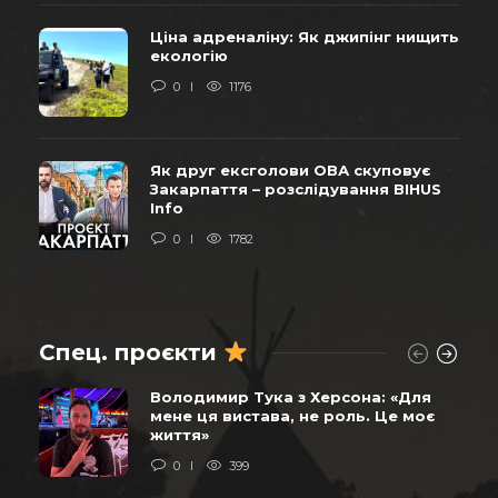
Ціна адреналіну: Як джипінг нищить
екологію
0
1176
Як друг ексголови ОВА скуповує
Закарпаття – розслідування BIHUS
Info
0
1782
Спец. проєкти
Володимир Тука з Херсона: «Для
мене ця вистава, не роль. Це моє
життя»
0
399