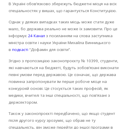
В Україні обов’язково збережуть бюджетні місця на всіх
спеціальностях у вишах, що гарантується Конституцією.
Однак у деяких випадках таких місць може стати дуже
мало, бо держава реально не може їх замовити. Про це
інформує
24 Канал
з посиланням на слова заступника
міністра освіти і науки України Михайла Винницького
в
подкасті
“Дофамін для освіти”.
Згідно з пропозицією законопроєкту № 10399, студенти,
які навчаються на бюджеті, будуть зобов’язані виконати
певні умови перед державою. Це означає, що держава
повинна запропонувати їм перше робоче місце на
конкурсній основі. Це стосується таких професій, як
медики, вчителі та інші спеціальності, що пов’язані з
держсектором.
Також у законопроєкті передбачено, що якщо студент
після другого курсу зрозуміє, що обрав не ту
спеціальність, він зможе перейти до іншої програми в