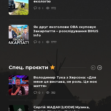
екологію
0
1172
Як друг ексголови ОВА скуповує
Закарпаття – розслідування BIHUS
Info
0
1777
Спец. проєкти
Володимир Тука з Херсона: «Для
мене ця вистава, не роль. Це моє
життя»
0
392
Сергій ЖАДАН |LЮDИ| Музика,