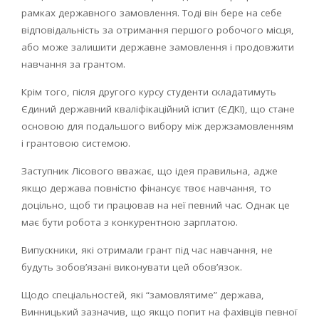
рамках державного замовлення. Тоді він бере на себе
відповідальність за отримання першого робочого місця,
або може залишити державне замовлення і продовжити
навчання за грантом.
Крім того, після другого курсу студенти складатимуть
Єдиний державний кваліфікаційний іспит (ЄДКІ), що стане
основою для подальшого вибору між держзамовленням
і грантовою системою.
Заступник Лісового вважає, що ідея правильна, адже
якщо держава повністю фінансує твоє навчання, то
доцільно, щоб ти працював на неї певний час. Однак це
має бути робота з конкурентною зарплатою.
Випускники, які отримали грант під час навчання, не
будуть зобов’язані виконувати цей обов’язок.
Щодо спеціальностей, які “замовлятиме” держава,
Винницький зазначив, що якщо попит на фахівців певної