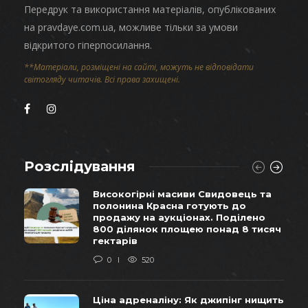
Передрук та використання матеріалів, опублікованих
на pravdaye.com.ua, можливе тільки за умови
відкритого гіперпосилання.
**Матеріали, розміщені на сайті, можуть не відповідати
світогляду читачів. Всі права захищені.
Розслідування
Високогірні масиви Свидовець та
полонина Красна готують до
продажу на аукціонах. Поділено
800 ділянок площею понад 8 тисяч
гектарів
0
520
Ціна адреналіну: Як джипінг нищить