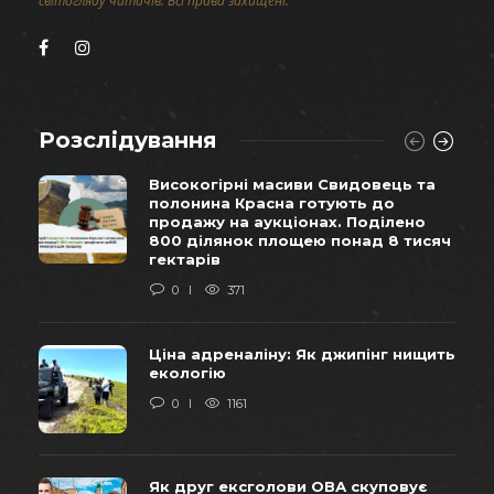
світогляду читачів. Всі права захищені.
Розслідування
Високогірні масиви Свидовець та
полонина Красна готують до
продажу на аукціонах. Поділено
800 ділянок площею понад 8 тисяч
гектарів
0
371
Ціна адреналіну: Як джипінг нищить
екологію
0
1161
Як друг ексголови ОВА скуповує