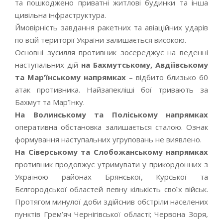
та пошкоджено приватні житлові будинки та інша
цивільна інфраструктура.
Ймовірність завдання ракетних та авіаційних ударів
по всій території України залишається високою.
Основні зусилля противник зосереджує на веденні
наступальних дій
на Бахмутському, Авдіївському
та Мар’їнському напрямках
– відбито близько 60
атак противника. Найзапекліші бої тривають за
Бахмут та Мар’їнку.
На Волинському та Поліському напрямках
оперативна обстановка залишається сталою. Ознак
формування наступальних угруповань не виявлено.
На Сіверському та Слобожанському напрямках
противник продовжує утримувати у прикордонних з
Україною районах Брянської, Курської та
Бєлгородської областей певну кількість своїх військ.
Протягом минулої доби здійснив обстріли населених
пунктів Грем’яч Чернігівської області; Червона Зоря,