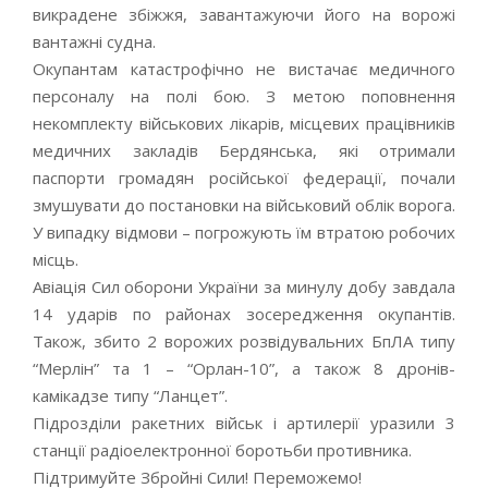
викрадене збіжжя, завантажуючи його на ворожі
вантажні судна.
Окупантам катастрофічно не вистачає медичного
персоналу на полі бою. З метою поповнення
некомплекту військових лікарів, місцевих працівників
медичних закладів Бердянська, які отримали
паспорти громадян російської федерації, почали
змушувати до постановки на військовий облік ворога.
У випадку відмови – погрожують їм втратою робочих
місць.
Авіація Сил оборони України за минулу добу завдала
14 ударів по районах зосередження окупантів.
Також, збито 2 ворожих розвідувальних БпЛА типу
“Мерлін” та 1 – “Орлан-10”, а також 8 дронів-
камікадзе типу “Ланцет”.
Підрозділи ракетних військ і артилерії уразили 3
станції радіоелектронної боротьби противника.
Підтримуйте Збройні Сили! Переможемо!