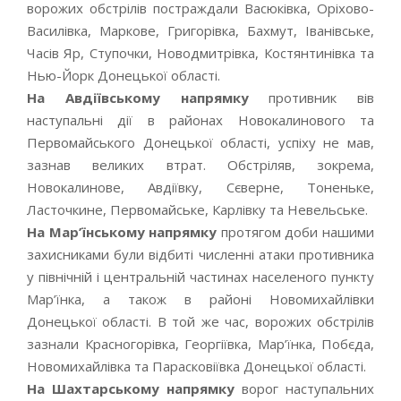
ворожих обстрілів постраждали Васюківка, Оріхово-
Василівка, Маркове, Григорівка, Бахмут, Іванівське,
Часів Яр, Ступочки, Новодмитрівка, Костянтинівка та
Нью-Йорк Донецької області.
На Авдіївському напрямку
противник вів
наступальні дії в районах Новокалинового та
Первомайського Донецької області, успіху не мав,
зазнав великих втрат. Обстріляв, зокрема,
Новокалинове, Авдіївку, Сєверне, Тоненьке,
Ласточкине, Первомайське, Карлівку та Невельське.
На Мар’їнському напрямку
протягом доби нашими
захисниками були відбиті численні атаки противника
у північній і центральній частинах населеного пункту
Мар’їнка, а також в районі Новомихайлівки
Донецької області. В той же час, ворожих обстрілів
зазнали Красногорівка, Георгіївка, Мар’їнка, Побєда,
Новомихайлівка та Парасковіївка Донецької області.
На Шахтарському напрямку
ворог наступальних