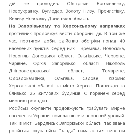
дій не проводив. Обстріляв Богоявленку,
Новоукраїнку, Вугледар, Золоту Ниву, Пречистівку,
Велику Новосілку Донецької області.
На Запорізькому та Херсонському напрямках
противник продовжує вести оборонні дії. В той же
час, протягом доби, здійснив обстріли понад 40
населених пунктів. Серед них – Времівка, Новосілка,
Новопіль Донецької області; Ольгівське, Червоне,
Чарівне, Оріхів Запорізької області; Нікополь
Дніпропетровської області; Томарине,
Одрадокам’янка, Ольгівка, Садове, Кізомис
Херсонської області та місто Херсон. Пошкоджено
близько 25 житлових будинків. Є поранені серед
мирних громадян.
Російські окупанти продовжують грабувати мирне
населення України, привласнюючи зерновий урожай.
Так, в місті Бердянськ Запорізької області, так звана
російська окупаційна “влада” намагається вивезти