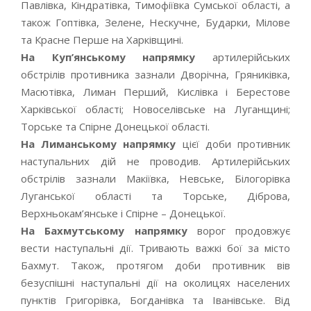
Павлівка, Кіндратівка, Тимофіївка Сумської області, а
також Гоптівка, Зелене, Нескучне, Бударки, Мілове
та Красне Перше на Харківщині.
На Куп’янському напрямку
артилерійських
обстрілів противника зазнали Дворічна, Гряниківка,
Масютівка, Лиман Перший, Кислівка і Берестове
Харківської області; Новоселівське на Луганщині;
Торське та Спірне Донецької області.
На Лиманському напрямку
цієї доби противник
наступальних дій не проводив. Артилерійських
обстрілів зазнали Макіївка, Невське, Білогорівка
Луганської області та Торське, Діброва,
Верхньокам’янське і Спірне – Донецької.
На Бахмутському напрямку
ворог продовжує
вести наступальні дії. Тривають важкі бої за місто
Бахмут. Також, протягом доби противник вів
безуспішні наступальні дії на околицях населених
пунктів Григорівка, Богданівка та Іванівське. Від