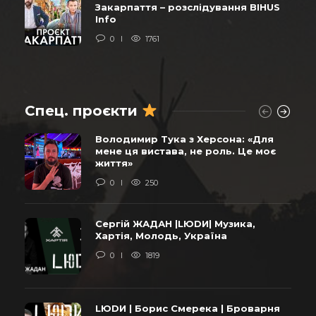
Закарпаття – розслідування BIHUS
Info
0
1761
Спец. проєкти
Володимир Тука з Херсона: «Для
мене ця вистава, не роль. Це моє
життя»
0
250
Сергій ЖАДАН |LЮDИ| Музика,
Хартія, Молодь, Україна
0
1819
LЮDИ | Борис Смерека | Броварня