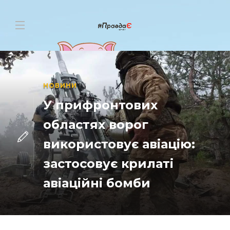
НОВИНИ
У прифронтових
областях ворог
використовує авіацію:
застосовує крилаті
авіаційні бомби