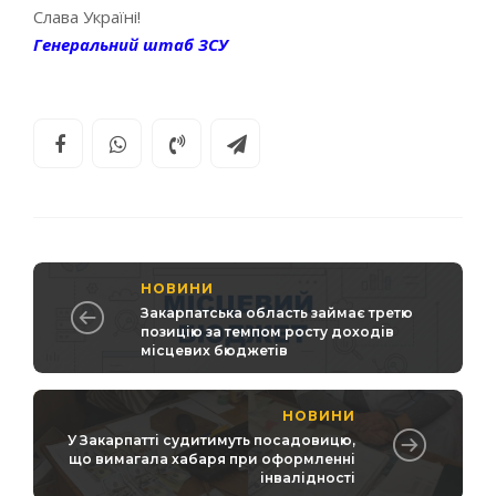
Слава Україні!
Генеральний штаб ЗСУ
НОВИНИ
Закарпатська область займає третю
позицію за темпом росту доходів
місцевих бюджетів
НОВИНИ
У Закарпатті судитимуть посадовицю,
що вимагала хабаря при оформленні
інвалідності