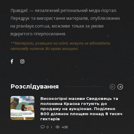
ПравдаЄ — незалежний регіональний медіа-портал.
Передрук та використання матеріалів, опублікованих
на pravdaye.com.ua, можливе тільки за умови
відкритого гіперпосилання.
**Матеріали, розміщені на сайті, можуть не відповідати
світогляду читачів. Всі права захищені.
Розслідування
Високогірні масиви Свидовець та
полонина Красна готують до
продажу на аукціонах. Поділено
800 ділянок площею понад 8 тисяч
гектарів
0
408