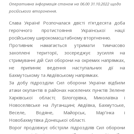
Оперативна інформація станом на 06.00 31.10.2022 щодо
російського вторгнення.
Слава Україні! Розпочалася двісті п’ятдесята доба
героїчного протистояння Української нації
російському широкомасштабному вторгненню.
Противник намагається утримати тимчасово
захоплені території, зосереджує зусилля на
стримуванні дій Сил оборони на окремих напрямках,
не припиняє ведення наступальних дії на
Бахмутському та Авдіївському напрямках.
За добу підрозділи Сил оборони України відбили
атаки окупантів в районах населених пунктів Зелене
Харківської області; Білогорівка, Миколаївка і
Новоселівське на Луганщині; Авдіївка, Бахмутське,
Веселе, Водяне, Майорськ, Мар’їнка і
Новобахмутівка Донецької області.
Ворог продовжує обстріли підрозділів Сил оборони