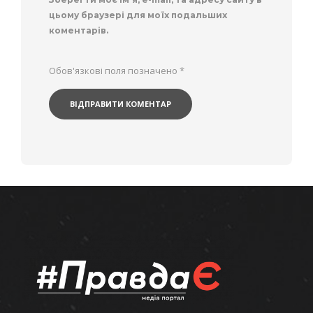
цьому браузері для моїх подальших
коментарів.
Обов'язкові поля позначено
*