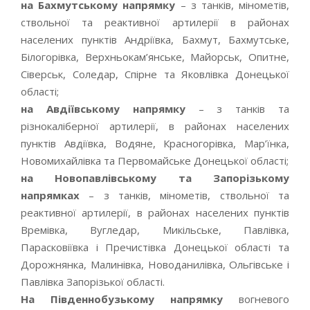
на Бахмутському напрямку
– з танків, мінометів,
ствольної та реактивної артилерії в районах
населених пунктів Андріївка, Бахмут, Бахмутське,
Білогорівка, Верхньокам’янське, Майорськ, Опитне,
Сіверськ, Соледар, Спірне та Яковлівка Донецької
області;
на Авдіївському напрямку
– з танків та
різнокаліберної артилерії, в районах населених
пунктів Авдіївка, Водяне, Красногорівка, Мар’їнка,
Новомихайлівка та Первомайське Донецької області;
на Новопавлівському та Запорізькому
напрямках
– з танків, мінометів, ствольної та
реактивної артилерії, в районах населених пунктів
Времівка, Вугледар, Микільське, Павлівка,
Парасковіївка і Пречистівка Донецької області та
Дорожнянка, Малинівка, Новоданилівка, Ольгівське і
Павлівка Запорізької області.
На Південнобузькому напрямку
вогневого