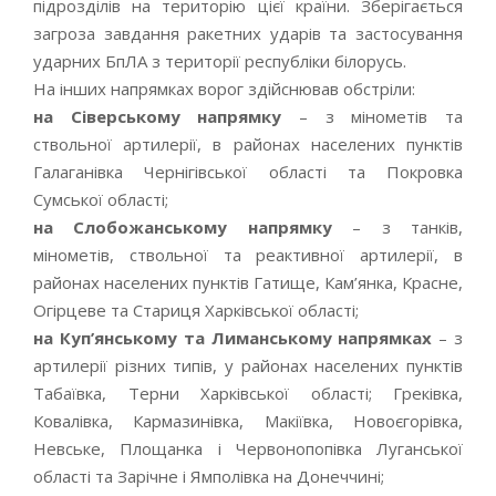
підрозділів на територію цієї країни. Зберігається
загроза завдання ракетних ударів та застосування
ударних БпЛА з території республіки білорусь.
На інших напрямках ворог здійснював обстріли:
на Сіверському напрямку
– з мінометів та
ствольної артилерії, в районах населених пунктів
Галаганівка Чернігівської області та Покровка
Сумської області;
на Слобожанському напрямку
– з танків,
мінометів, ствольної та реактивної артилерії, в
районах населених пунктів Гатище, Кам’янка, Красне,
Огірцеве та Стариця Харківської області;
на Куп’янському та Лиманському напрямках
– з
артилерії різних типів, у районах населених пунктів
Табаївка, Терни Харківської області; Греківка,
Ковалівка, Кармазинівка, Макіївка, Новоєгорівка,
Невське, Площанка і Червонопопівка Луганської
області та Зарічне і Ямполівка на Донеччині;