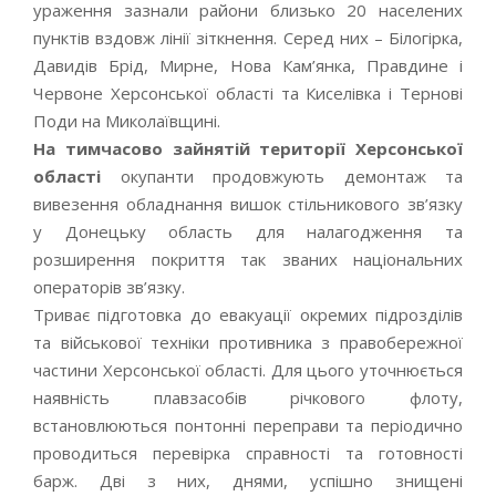
ураження зазнали райони близько 20 населених
пунктів вздовж лінії зіткнення. Серед них – Білогірка,
Давидів Брід, Мирне, Нова Кам’янка, Правдине і
Червоне Херсонської області та Киселівка і Тернові
Поди на Миколаївщині.
На тимчасово зайнятій території Херсонської
області
окупанти продовжують демонтаж та
вивезення обладнання вишок стільникового зв’язку
у Донецьку область для налагодження та
розширення покриття так званих національних
операторів зв’язку.
Триває підготовка до евакуації окремих підрозділів
та військової техніки противника з правобережної
частини Херсонської області. Для цього уточнюється
наявність плавзасобів річкового флоту,
встановлюються понтонні переправи та періодично
проводиться перевірка справності та готовності
барж. Дві з них, днями, успішно знищені