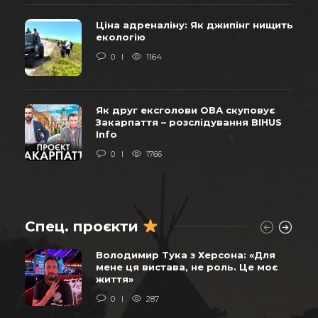
Ціна адреналіну: Як джипінг нищить
екологію
0
1164
Як друг ексголови ОВА скуповує
Закарпаття – розслідування BIHUS
Info
0
1766
Спец. проєкти
Володимир Тука з Херсона: «Для
мене ця вистава, не роль. Це моє
життя»
0
287