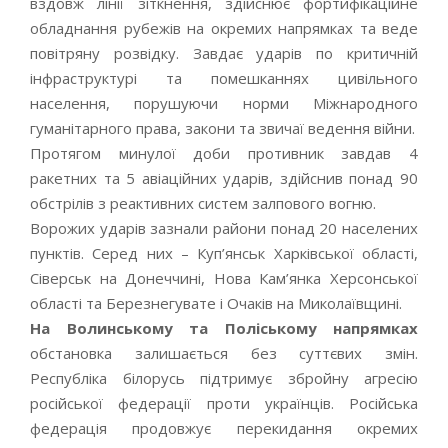
вздовж лінії зіткнення, здійснює фортифікаційне
обладнання рубежів на окремих напрямках та веде
повітряну розвідку. Завдає ударів по критичній
інфраструктурі та помешканнях цивільного
населення, порушуючи норми Міжнародного
гуманітарного права, закони та звичаї ведення війни.
Протягом минулої доби противник завдав 4
ракетних та 5 авіаційних ударів, здійснив понад 90
обстрілів з реактивних систем залпового вогню.
Ворожих ударів зазнали райони понад 20 населених
пунктів. Серед них – Куп’янськ Харківської області,
Сіверськ на Донеччині, Нова Кам’янка Херсонської
області та Березнегувате і Очаків на Миколаївщині.
На Волинському та Поліському напрямках
обстановка залишається без суттєвих змін.
Республіка білорусь підтримує збройну агресію
російської федерації проти українців. Російська
федерація продовжує перекидання окремих