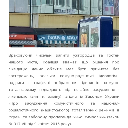
Враховуючи чисельні запити ужгородців та гостей
нашого міста, Коаліція вважає, що рішення про
ліквідацію даних об’єктів має бути прийняте без
застережень, оскільки комуно-радянські ідеологічні
надписи і графічні зображення ідеологів комуно-
тоталітаризму підпадають під негайне засудження і
ліквідацію (зняття, заміну), згідно із Законом України
«Про засудження комуністичного та націонал-
соціалістичного (нацистського) тоталітарних режимів в
Україні та заборону пропаганди їхньої символіки» (закон
№ 317-VIII від 9 квітня 2015 року).