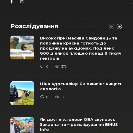
Розслідування
Високогірні масиви Свидовець та
полонина Красна готують до
продажу на аукціонах. Поділено
800 ділянок площею понад 8 тисяч
гектарів
0
372
Ціна адреналіну: Як джипінг нищить
екологію
0
1161
Як друг ексголови ОВА скуповує
Закарпаття – розслідування BIHUS
Info