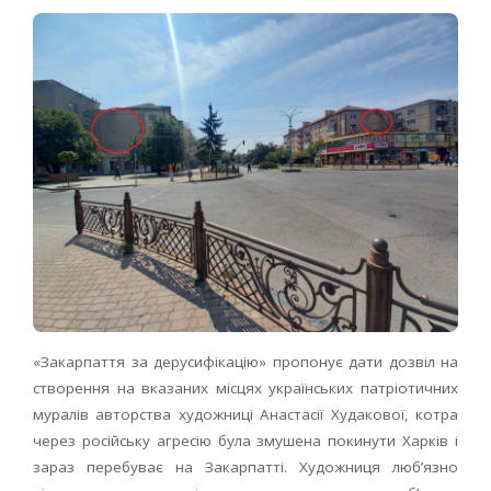
«Закарпаття за дерусифікацію» пропонує дати дозвіл на
створення на вказаних місцях українських патріотичних
муралів авторства художниці Анастасії Худакової, котра
через російську агресію була змушена покинути Харків і
зараз перебуває на Закарпатті. Художниця люб’язно