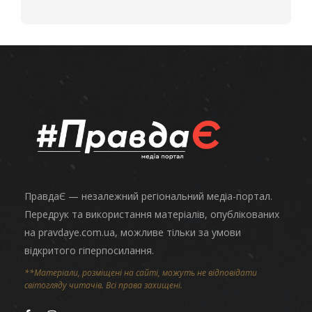
ПравдаЄ — незалежний регіональний медіа-портал.
Передрук та використання матеріалів, опублікованих
на pravdaye.com.ua, можливе тільки за умови
відкритого гіперпосилання.
**Матеріали, розміщені на сайті, можуть не відповідати
світогляду читачів. Всі права захищені.