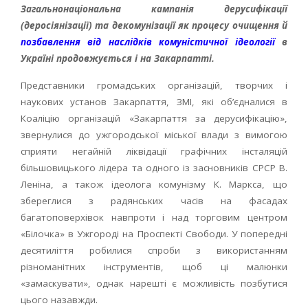
Загальнонаціональна кампанія дерусифікації
(деросіянізації) та декомунізації як процесу очищення й
позбавлення від наслідків комуністичної ідеології
в
Україні продовжується і на Закарпатті.
Представники громадських організацій, творчих і
наукових установ Закарпаття, ЗМІ, які об’єдналися в
Коаліцію організацій «Закарпаття за дерусифікацію»,
звернулися до ужгородської міської влади з вимогою
сприяти негайній ліквідації графічних інсталяцій
більшовицького лідера та одного із засновників СРСР В.
Леніна, а також ідеолога комунізму К. Маркса, що
збереглися з радянських часів на фасадах
багатоповерхівок навпроти і над торговим центром
«Білочка» в Ужгороді на Проспекті Свободи. У попередні
десятиліття робилися спроби з використанням
різноманітних інструментів, щоб ці малюнки
«замаскувати», однак нарешті є можливість позбутися
цього назавжди.