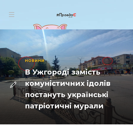
НОВИНИ
В Ужгороді замість
комуністичних ідолів
постануть українські
патріотичні мурали