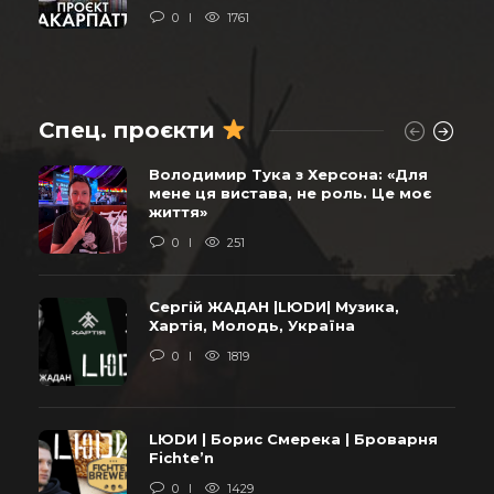
0
1761
Спец. проєкти
Володимир Тука з Херсона: «Для
мене ця вистава, не роль. Це моє
життя»
0
251
Сергій ЖАДАН |LЮDИ| Музика,
Хартія, Молодь, Україна
0
1819
LЮDИ | Борис Смерека | Броварня
Fichte’n
0
1429