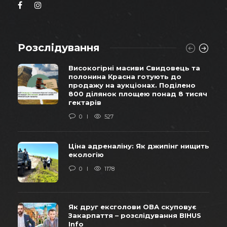
Розслідування
Високогірні масиви Свидовець та
полонина Красна готують до
продажу на аукціонах. Поділено
800 ділянок площею понад 8 тисяч
гектарів
0
527
Ціна адреналіну: Як джипінг нищить
екологію
0
1178
Як друг ексголови ОВА скуповує
Закарпаття – розслідування BIHUS
Info