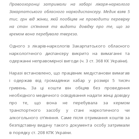
Правоохоронці затримали на хабарі лікаря-нарколога
Закарпатського обласного наркодиспансеру. Медик взяв 5
тис. грн від жінки, якій пообіцяв не проводити перевірку
на стан сп’яніння та видати довідку про те, що за
кремом вона перебувала твереза.
Одного з лікарів-наркологів Закарпатського обласного
наркологічного диспансеру викрито на вимаганні та
одержанні неправомірної вигоди (ч. 3 ст. 368 КК України).
Наразі встановлено, що працівник медустанови вимагав
і одержав від громадянки хабар у розмірі 5 тисяч
гривень. За ці кошти він обіцяв без проведення
необхідного медичного освідування надати жінці довідку
про те, що вона не перебувала за кермом
транспортного засобу у стані наркотичного чи
алкогольного сп’яніння. Саме після отримання коштів за
безпідставну видачу такого документа особу затримали
в порядку ст. 208 КПК України.