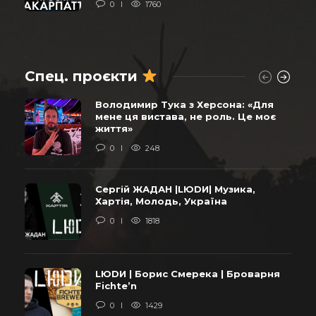
0
1760
Спец. проєкти
Володимир Тука з Херсона: «Для
мене ця вистава, не роль. Це моє
життя»
0
248
Сергій ЖАДАН |LЮDИ| Музика,
Хартія, Молодь, Україна
0
1818
LЮDИ | Борис Смерека | Броварня
Fichte’n
0
1429