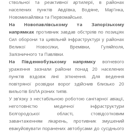
ствольної та реактивної артилерії, в районах
населених пунктів Авдіївка, Водяне, Мар’їнка,
Новомихайлівка та Первомайське.
На Новопавлівському та Запорізькому
напрямках
противник завдав обстрілів по позиціях
Сил оборони та цивільній інфраструктурі у районах
Великої Новосілки, Времівки, Гуляйполя,
Залізничного та Павлівки.
На Південнобузькому напрямку
вогневого
ураження зазнали райони понад 20 населених
пунктів вздовж лінії зіткнення. Для ведення
повітряної розвідки ворог здійснив близько 20
вильотів БпЛА різних типів.
У зв’язку з нестабільною роботою санітарної авіації,
неготовністю медичної інфраструктури
Бєлгородської області, стовідсотковим
завантаженням лікарень, противник змушений
евакуйовувати поранених автобусами до сусіднього