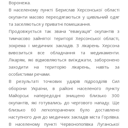
Воронежа.
В населеному пункті Берислав Херсонської області
окупанти масово переодягаються у цивільний одяг
та заселяються у приватні помешкання.
Продовжується так звана “евакуація” окупантів з
тимчасово зайнятої території Херсонської області,
зокрема і медичних закладів. З лікарень Херсона
вивозиться все обладнання та медикаменти.
Лікарям, які відмовляються виїжджати, заборонено
заходити на територію лікарень, навіть за
особистими речами.
В результаті точкових ударів підрозділів Сил
оборони України, в районі населеного пункту
Майорськ напередодні знищено близько 300
окупантів, які готувались до чергового нападу. Ще
близько 60 легкопоранених було доставлено
наступного дня до медичних закладів міста Горлівка.
В населеному пункті Червонопопівка Луганської