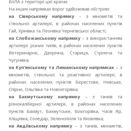
БпЛА з території цієї країни.
На інших напрямках ворог здійснював обстріли:
на Сіверському напрямку
– з мінометів та
ствольної артилерії, в районах населених пунктів
Гай, Хрінівка та Леонівка Чернігівської області;
на Слобожанському напрямку
– з використанням
артилерії різних типів, в районах населених пунктів
Ветеринарне, Дворічна, Стариця, Стрілеча та
Чугунівка;
на Куп’янському та Лиманському напрямках
– з
мінометів, ствольної та реактивної артилерії, в
районах населених пунктів Берестове, Невське,
Спірне, Ольгівка та Новоєгорівка;
на Бахмутському напрямку
– з танків та
різнокаліберної артилерії, в районах населених
пунктів Бахмут, Бахмутське, Білогорівка, Часів Яр,
Кліщіївка, Соледар, Зеленопілля та Яковлівка;
на Авдіївському напрямку
– з танків, мінометів,