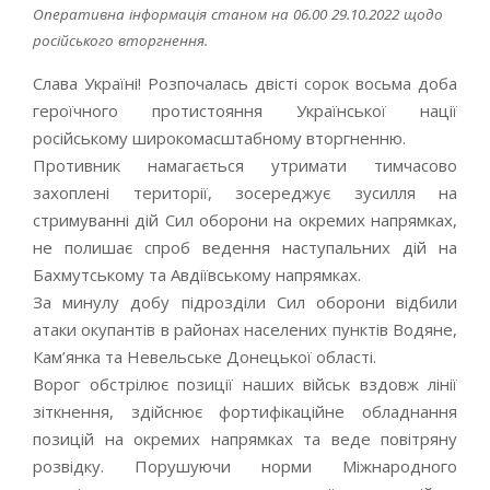
Оперативна інформація станом на 06.00 29.10.2022 щодо
російського вторгнення.
Слава Україні! Розпочалась двісті сорок восьма доба
героїчного протистояння Української нації
російському широкомасштабному вторгненню.
Противник намагається утримати тимчасово
захоплені території, зосереджує зусилля на
стримуванні дій Сил оборони на окремих напрямках,
не полишає спроб ведення наступальних дій на
Бахмутському та Авдіївському напрямках.
За минулу добу підрозділи Сил оборони відбили
атаки окупантів в районах населених пунктів Водяне,
Кам’янка та Невельське Донецької області.
Ворог обстрілює позиції наших військ вздовж лінії
зіткнення, здійснює фортифікаційне обладнання
позицій на окремих напрямках та веде повітряну
розвідку. Порушуючи норми Міжнародного