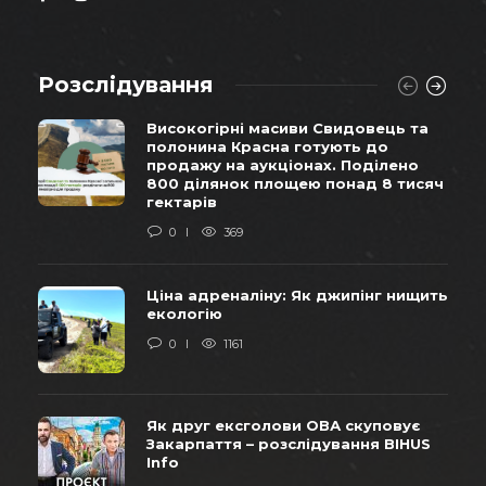
Розслідування
Високогірні масиви Свидовець та
полонина Красна готують до
продажу на аукціонах. Поділено
800 ділянок площею понад 8 тисяч
гектарів
0
369
Ціна адреналіну: Як джипінг нищить
екологію
0
1161
Як друг ексголови ОВА скуповує
Закарпаття – розслідування BIHUS
Info