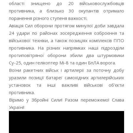
області знищено до 20 військовослужбовців
противника, а близько 30 окупантів отримало
поранення різного ступеня важкості.
Авіація Сил оборони протягом минулої доби завдала
24 удари по районах зосередження озброєння та
військової техніки, а також позиціях комплексів ППО
противника. На різних напрямках наші підрозділи
протиповітряної оборони збили два штурмовики
Су-25, один гелікоптер Мі-8 та один БпЛА ворога.
Воїни ракетних військ і артилерії за поточну добу
уразили позиції батареї самохідних артилерійських
установок та інші важливі військові об’єкти
противника.
Віримо у Збройні Сили! Разом переможемо! Слава
Україні!