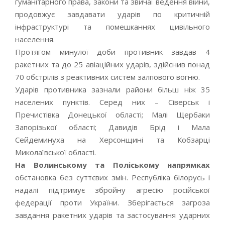
гуманітарного права, закони та звичаї ведення війни,
продовжує завдавати ударів по критичній
інфраструктурі та помешканнях цивільного
населення.
Протягом минулої доби противник завдав 4
ракетних та до 25 авіаційних ударів, здійснив понад
70 обстрілів з реактивних систем залпового вогню.
Ударів противника зазнали райони більш ніж 35
населених пунктів. Серед них – Сіверськ і
Пречистівка Донецької області; Малі Щербаки
Запорізької області; Давидів Брід і Мала
Сейдеминуха на Херсонщині та Кобзарці
Миколаївської області.
На Волинському та Поліському напрямках
обстановка без суттєвих змін. Республіка білорусь і
надалі підтримує збройну агресію російської
федерації проти України. Зберігається загроза
завдання ракетних ударів та застосування ударних