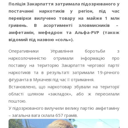
Поліція Закарпаття затримала підозрюваного у
постачанні наркотиків у регіон, під час
перевірки вилучено товару на майже 1 млн
гривень. В асортименті зловмисників –
амфетамін, мефедрон та Альфа-PVP (також
відомий під назвою «соль»).
Оперативники Управління боротьби з
наркозлочинністю отримали інформацію про
поставку на територію Закарпаття чергової партії
наркотиків та в результаті затримали 19-річного
фігуранта в Мукачеві під час її отримання.
Встановлено, що наркотовар збували на території
області шляхом «закладок», або ж пересилали
поштою.
У підозрюваного вилучили велику партію амфетаміну
– загальна вага склала 657 грамів.