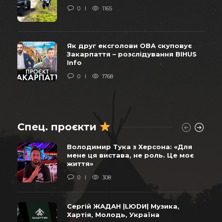
0
1165
Як друг ексголови ОВА скуповує
Закарпаття – розслідування BIHUS
Info
0
1768
Спец. проєкти
Володимир Тука з Херсона: «Для
мене ця вистава, не роль. Це моє
життя»
0
308
Сергій ЖАДАН |LЮDИ| Музика,
Хартія, Молодь, Україна