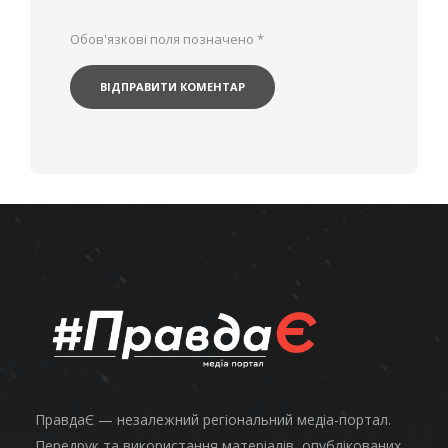
Обов'язкові поля позначено
*
ПравдаЄ — незалежний регіональний медіа-портал.
Передрук та використання матеріалів, опублікованих