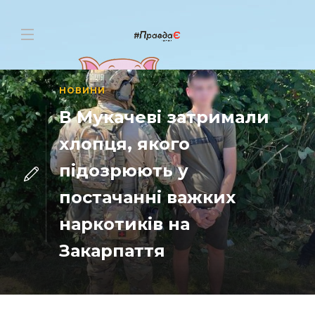
НОВИНИ
В Мукачеві затримали
хлопця, якого
підозрюють у
постачанні важких
наркотиків на
Закарпаття