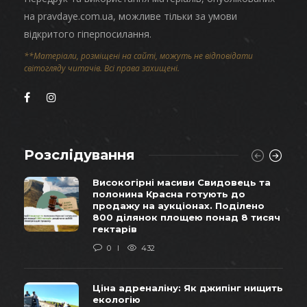
на pravdaye.com.ua, можливе тільки за умови
відкритого гіперпосилання.
**Матеріали, розміщені на сайті, можуть не відповідати
світогляду читачів. Всі права захищені.
Розслідування
Високогірні масиви Свидовець та
полонина Красна готують до
продажу на аукціонах. Поділено
800 ділянок площею понад 8 тисяч
гектарів
0
432
Ціна адреналіну: Як джипінг нищить
екологію