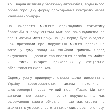
Кої. Тварин виявили у багажнику автомобіля, водій якого
обрав спрощену форму проходження контролю через
«зелений коридор».
На Закарпатті митниця оприлюднила статистику
боротьби з порушеннями митного законодавства за
перші чотири місяці року. За цей період було складено
364 протоколи про порушення митних правил на
загальну суму понад 44 мільйони гривень. Серед
вилученого — десятки транспортних засобів та майже
200 тисяч сигарет, прихованих у спеціально
облаштованих схованках.
Окрему увагу привернула справа щодо ввезення в
Україну дороговартісних систем накопичення
електроенергії через митний пост «Тиса». Митники
заявили про виявлення ознак порушень під час
оформлення такого обладнання, що має стратегічне
значення в умовах енергетичних викликів воєнного часу.