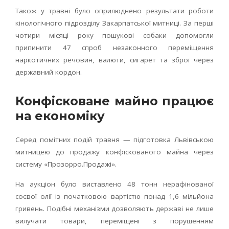
Також у травні було оприлюднено результати роботи
кінологічного підрозділу Закарпатської митниці. За перші
чотири місяці року пошукові собаки допомогли
припинити 47 спроб незаконного переміщення
наркотичних речовин, валюти, сигарет та зброї через
державний кордон.
Конфісковане майно працює
на економіку
Серед помітних подій травня — підготовка Львівською
митницею до продажу конфіскованого майна через
систему «Прозорро.Продажі».
На аукціон було виставлено 48 тонн нерафінованої
соєвої олії із початковою вартістю понад 1,6 мільйона
гривень. Подібні механізми дозволяють державі не лише
вилучати товари, переміщені з порушенням