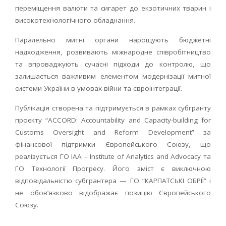
переміщення валюти та сигарет до екзотичних тварин і
високотехнологічного обладнання.
Паралельно митні органи нарощують бюджетні
надходження, розвивають міжнародне співробітництво
та впроваджують сучасні підходи до контролю, що
залишається важливим елементом модернізації митної
системи України в умовах війни та євроінтеграції.
Публікація створена та підтримується в рамках субгранту
проєкту “ACCORD: Accountability and Capacity-building for
Customs Oversight and Reform Development” за
фінансової підтримки Європейського Союзу, що
реалізується ГО IAA – Institute of Analytics and Advocacy та
ГО Технології Прогресу. Його зміст є виключною
відповідальністю субгрантера — ГО “КАРПАТСЬКІ ОБРІЇ” і
не обов’язково відображає позицію Європейського
Союзу.