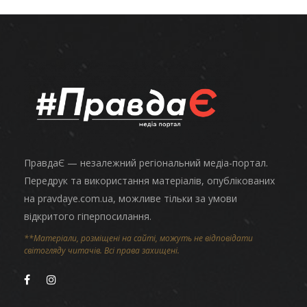
ПравдаЄ — незалежний регіональний медіа-портал.
Передрук та використання матеріалів, опублікованих
на pravdaye.com.ua, можливе тільки за умови
відкритого гіперпосилання.
**Матеріали, розміщені на сайті, можуть не відповідати
світогляду читачів. Всі права захищені.