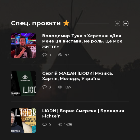
Спец. проєкти
Володимир Тука з Херсона: «Для
мене ця вистава, не роль. Це моє
життя»
0
365
Сергій ЖАДАН |LЮDИ| Музика,
Хартія, Молодь, Україна
0
1827
LЮDИ | Борис Смерека | Броварня
Fichte’n
0
1438