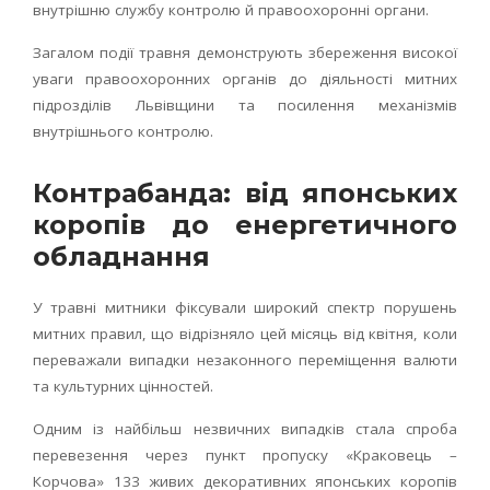
внутрішню службу контролю й правоохоронні органи.
Загалом події травня демонструють збереження високої
уваги правоохоронних органів до діяльності митних
підрозділів Львівщини та посилення механізмів
внутрішнього контролю.
Контрабанда: від японських
коропів до енергетичного
обладнання
У травні митники фіксували широкий спектр порушень
митних правил, що відрізняло цей місяць від квітня, коли
переважали випадки незаконного переміщення валюти
та культурних цінностей.
Одним із найбільш незвичних випадків стала спроба
перевезення через пункт пропуску «Краковець –
Корчова» 133 живих декоративних японських коропів