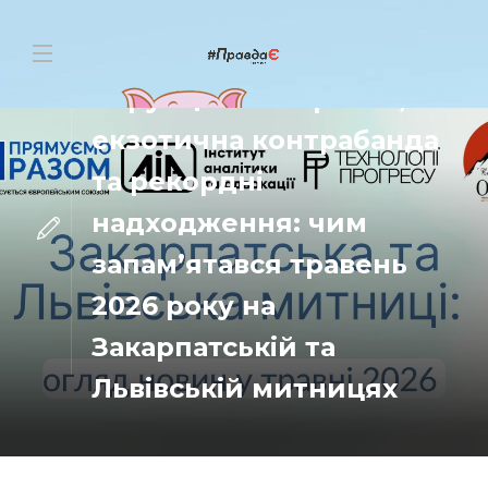
НОВИНИ
Корупційні викриття,
екзотична контрабанда
та рекордні
надходження: чим
запам’ятався травень
2026 року на
Закарпатській та
Львівській митницях