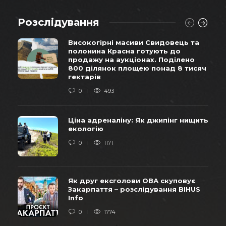
Розслідування
Високогірні масиви Свидовець та
полонина Красна готують до
продажу на аукціонах. Поділено
800 ділянок площею понад 8 тисяч
гектарів
0
493
Ціна адреналіну: Як джипінг нищить
екологію
0
1171
Як друг ексголови ОВА скуповує
Закарпаття – розслідування BIHUS
Info
0
1774