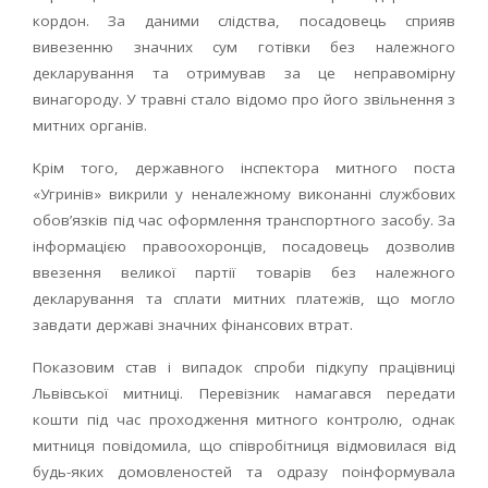
кордон. За даними слідства, посадовець сприяв
вивезенню значних сум готівки без належного
декларування та отримував за це неправомірну
винагороду. У травні стало відомо про його звільнення з
митних органів.
Крім того, державного інспектора митного поста
«Угринів» викрили у неналежному виконанні службових
обов’язків під час оформлення транспортного засобу. За
інформацією правоохоронців, посадовець дозволив
ввезення великої партії товарів без належного
декларування та сплати митних платежів, що могло
завдати державі значних фінансових втрат.
Показовим став і випадок спроби підкупу працівниці
Львівської митниці. Перевізник намагався передати
кошти під час проходження митного контролю, однак
митниця повідомила, що співробітниця відмовилася від
будь-яких домовленостей та одразу поінформувала