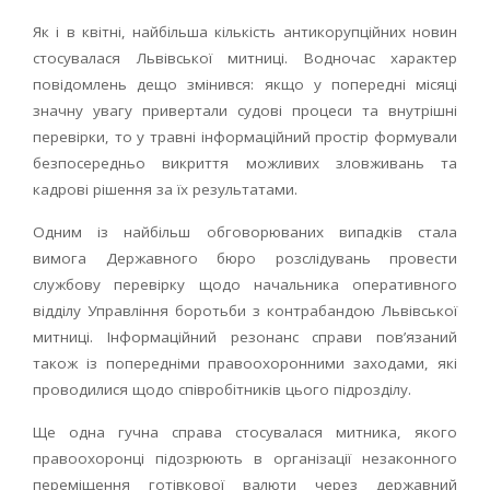
Як і в квітні, найбільша кількість антикорупційних новин
стосувалася Львівської митниці. Водночас характер
повідомлень дещо змінився: якщо у попередні місяці
значну увагу привертали судові процеси та внутрішні
перевірки, то у травні інформаційний простір формували
безпосередньо викриття можливих зловживань та
кадрові рішення за їх результатами.
Одним із найбільш обговорюваних випадків стала
вимога Державного бюро розслідувань провести
службову перевірку щодо начальника оперативного
відділу Управління боротьби з контрабандою Львівської
митниці. Інформаційний резонанс справи пов’язаний
також із попередніми правоохоронними заходами, які
проводилися щодо співробітників цього підрозділу.
Ще одна гучна справа стосувалася митника, якого
правоохоронці підозрюють в організації незаконного
переміщення готівкової валюти через державний