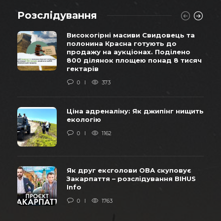
Розслідування
Високогірні масиви Свидовець та
полонина Красна готують до
продажу на аукціонах. Поділено
800 ділянок площею понад 8 тисяч
гектарів
0
373
Ціна адреналіну: Як джипінг нищить
екологію
0
1162
Як друг ексголови ОВА скуповує
Закарпаття – розслідування BIHUS
Info
0
1763