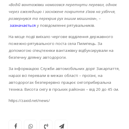
«Водій вантажівки намагався перетнути перевал, однак
через ожеледицю і засніжене покриття з’їхав на узбіччя,
розвернувся та перекрив рух іншим машинам»
, –
зазначається
у повідомленні рятувальників.
На місце події виїхало чергове відділення державного
пожежно-рятувального поста села Пилипець. За
допомогою спецтехніки вантажівку відбуксирували на
безпечну ділянку автодороги.
За інформацією Служби автомобільних доріг Закарпаття,
наразі всі перевали в межах області – проїзні, на
автодорогах безперервно працює снігоприбиральна
техніка. Висота снігу в гірських районах – від 20 до 45 см.
https://zaxid.net/news/