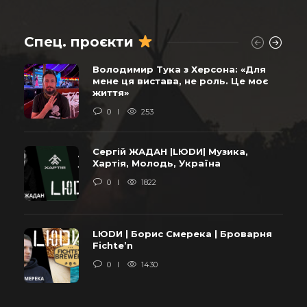
Спец. проєкти
Володимир Тука з Херсона: «Для
мене ця вистава, не роль. Це моє
життя»
0
253
Сергій ЖАДАН |LЮDИ| Музика,
Хартія, Молодь, Україна
0
1822
LЮDИ | Борис Смерека | Броварня
Fichte’n
0
1430