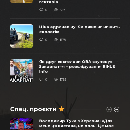
гектарів
0
527
Ціна адреналіну: Як джипінг нищить
екологію
0
1178
Як друг ексголови ОВА скуповує
Закарпаття – розслідування BIHUS
Info
0
1785
Спец. проєкти
Володимир Тука з Херсона: «Для
мене ця вистава, не роль. Це моє