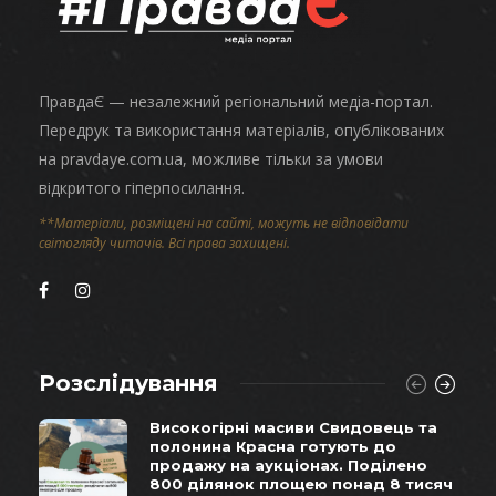
ПравдаЄ — незалежний регіональний медіа-портал.
Передрук та використання матеріалів, опублікованих
на pravdaye.com.ua, можливе тільки за умови
відкритого гіперпосилання.
**Матеріали, розміщені на сайті, можуть не відповідати
світогляду читачів. Всі права захищені.
Розслідування
Високогірні масиви Свидовець та
полонина Красна готують до
продажу на аукціонах. Поділено
800 ділянок площею понад 8 тисяч