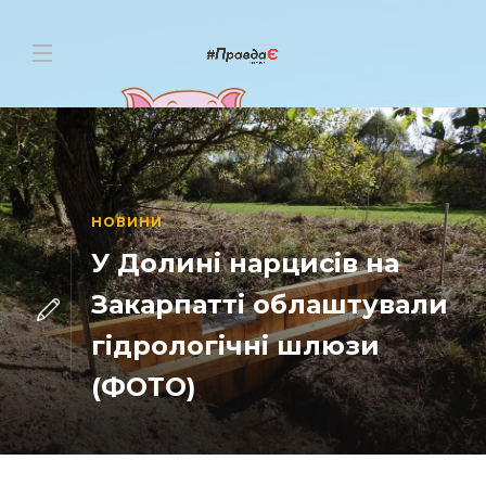
НОВИНИ
У Долині нарцисів на
Закарпатті облаштували
гідрологічні шлюзи
(ФОТО)