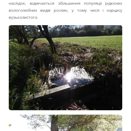
наслідок, відмічається збільшення популяції рідкісних
вологолюбних видів рослин, у тому числі і нарцису
вузьколистого.