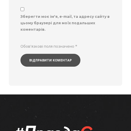
Зберегти моє ім'я, e-mail, та адресу сайту в
цьому браузері для моїх подальших
коментарів.
Обов'язкові поля позначено
*