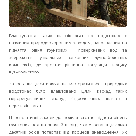
Влаштування таких шлюзів-загат на водотоках є
важливим природоохоронним заходом, направленим на
підняття рівня ґрунтових і поверхневих вод та
збереження унікальних заплавних лучно-болотних
комплексів, де зростає рівнинна популяція нарцису
вузьколистого.
За останнє десятиріччя на меліоративних і природних
водотоках було влаштовано цілий каскад таких
гідрорегуляційних споруд (гідрологічних шлюзів і
перепадів-загат).
Ці регулятивні заходи дозволили істотно підняти рівень
ґрунтових вод на значній площі, яка у останні декілька
десятків років потерпає від процесів зневоднення. Як