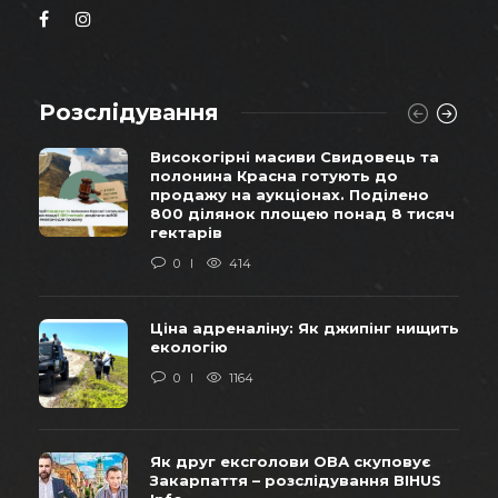
Розслідування
Високогірні масиви Свидовець та
полонина Красна готують до
продажу на аукціонах. Поділено
800 ділянок площею понад 8 тисяч
гектарів
0
414
Ціна адреналіну: Як джипінг нищить
екологію
0
1164
Як друг ексголови ОВА скуповує
Закарпаття – розслідування BIHUS