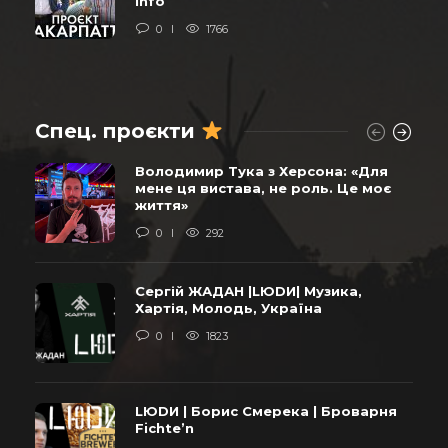
Info
0
1766
Спец. проєкти
Володимир Тука з Херсона: «Для
мене ця вистава, не роль. Це моє
життя»
0
292
Сергій ЖАДАН |LЮDИ| Музика,
Хартія, Молодь, Україна
0
1823
LЮDИ | Борис Смерека | Броварня
Fichte’n