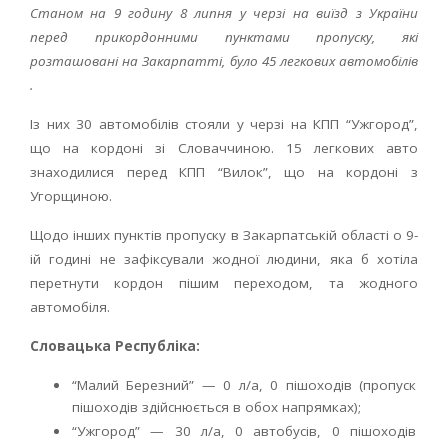
Станом на 9 годину 8 липня у черзі на виїзд з України
перед прикордонними пунктами пропуску, які
розташовані на Закарпатті, було 45 легкових автомобілів
.
Із них 30 автомобілів стояли у черзі на КПП “Ужгород”,
що на кордоні зі Словаччиною. 15 легкових авто
знаходилися перед КПП “Вилок”, що на кордоні з
Угорщиною.
Щодо інших пунктів пропуску в Закарпатській області о 9-
ій годині не зафіксували жодної людини, яка б хотіла
перетнути кордон пішим переходом, та жодного
автомобіля.
Словацька Республіка:
“Малий Березний” — 0 л/а, 0 пішоходів (пропуск
пішоходів здійснюється в обох напрямках);
“Ужгород” — 30 л/а, 0 автобусів, 0 пішоходів