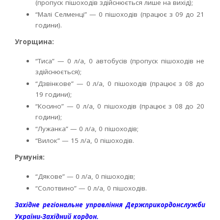
(пропуск пішоходів здійснюється лише на вихід);
“Малі Селменці” — 0 пішоходів (працює з 09 до 21
години).
Угорщина:
“Тиса” — 0 л/а, 0 автобусів (пропуск пішоходів не
здійснюється);
“Дзвінкове” — 0 л/а, 0 пішоходів (працює з 08 до
19 години);
“Косино” — 0 л/а, 0 пішоходів (працює з 08 до 20
години);
“Лужанка” — 0 л/а, 0 пішоходів;
“Вилок” — 15 л/а, 0 пішоходів.
Румунія:
“Дякове” — 0 л/а, 0 пішоходів;
“Солотвино” — 0 л/а, 0 пішоходів.
Західне регіональне управління Держприкордонслужби
України-Західний кордон.