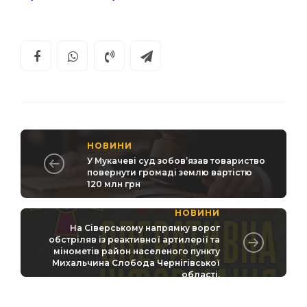
НОВИНИ
У Мукачеві суд зобов’язав товариство
повернути громаді землю вартістю
120 млн грн
НОВИНИ
На Сіверському напрямку ворог
обстріляв із реактивної артилерії та
мінометів район населеного пункту
Михальчина Слобода Чернігівської
області.