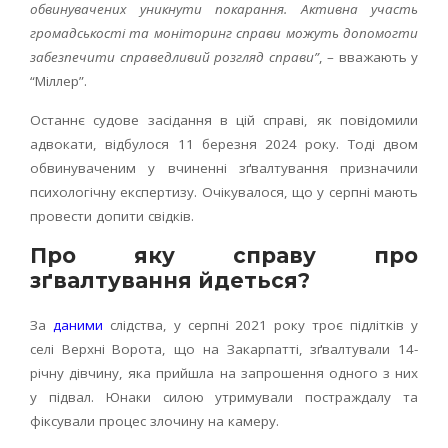
обвинувачених уникнути покарання. Активна участь
громадськості та моніторинг справи можуть допомогти
забезпечити справедливий розгляд справи”
, – вважають у
“Міллер”.
Останнє судове засідання в цій справі, як повідомили
адвокати, відбулося 11 березня 2024 року. Тоді двом
обвинуваченим у вчиненні зґвалтування призначили
психологічну експертизу. Очікувалося, що у серпні мають
провести допити свідків.
Про яку справу про
зґвалтування йдеться?
За
даними
слідства, у серпні 2021 року троє підлітків у
селі Верхні Ворота, що на Закарпатті, зґвалтували 14-
річну дівчину, яка прийшла на запрошення одного з них
у підвал. Юнаки силою утримували постраждалу та
фіксували процес злочину на камеру.