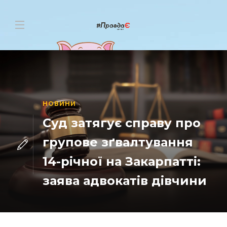
НОВИНИ
Суд затягує справу про
групове зґвалтування
14-річної на Закарпатті:
заява адвокатів дівчини