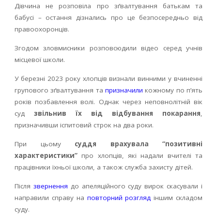
Дівчина не розповіла про зґвалтування батькам та
бабусі – остання дізнались про це безпосередньо від
правоохоронців.
Згодом зловмисники розповсюдили відео серед учнів
місцевої школи.
У березні 2023 року хлопців визнали винними у вчиненні
групового зґвалтування та
призначили
кожному по п’ять
років позбавлення волі. Однак через неповнолітній вік
суд
звільнив їх від відбування покарання
,
призначивши іспитовий строк на два роки.
При цьому
суддя врахувала “позитивні
характеристики”
про хлопців, які надали вчителі та
працівники їхньої школи, а також служба захисту дітей.
Після
звернення
до апеляційного суду вирок скасували і
направили справу на
повторний розгляд
іншим складом
суду.