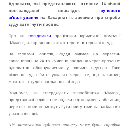
Адвокати, які представляють інтереси 14-річної
постраждалої внаслідок
групового
зґвалтування
на Закарпатті, заявили про спроби
суду затягнути процес.
Про це
повідомили
працівники юридичної компанії
“Міллер”, які представляють інтереси потерпілої в суді.
За словами юристів, суддя відклав на вересень
заплановані на 24 та 25 липня засідання через прохання
адвокаток обвинувачених у злочині підлітків. Таке
рішення суд нібито ухвалив через те, що захисниці
мають інші судові засідання в ці ж дні.
Водночас, як стверджують співробітники “Міллер”,
представниці підлітків не надали підтверджень обставин,
через які вони не можуть бути присутніми на засіданнях
у зазначені дні.
“Це затягування судового процесу може бути спробою