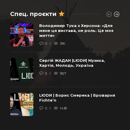
Спец. проєкти
Володимир Тука з Херсона: «Для
мене ця вистава, не роль. Це моє
життя»
0
390
Сергій ЖАДАН |LЮDИ| Музика,
Хартія, Молодь, Україна
0
1827
LЮDИ | Борис Смерека | Броварня
Fichte’n
0
1438