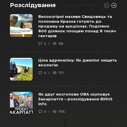
Розслідування
Високогірні масиви Свидовець та
полонина Красна готують до
продажу на аукціонах. Поділено
800 ділянок площею понад 8 тисяч
гектарів
0
518
Ціна адреналіну: Як джипінг нищить
екологію
0
1171
Як друг ексголови ОВА скуповує
Закарпаття – розслідування BIHUS
Info
0
1776