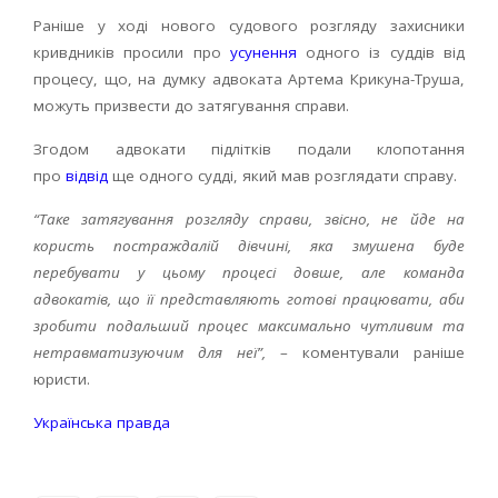
Раніше у ході нового судового розгляду захисники
кривдників просили про
усунення
одного із суддів від
процесу, що, на думку адвоката Артема Крикуна-Труша,
можуть призвести до затягування справи.
Згодом адвокати підлітків подали клопотання
про
відвід
ще одного судді, який мав розглядати справу.
“Таке затягування розгляду справи, звісно, не йде на
користь постраждалій дівчині, яка змушена буде
перебувати у цьому процесі довше, але команда
адвокатів, що її представляють готові працювати, аби
зробити подальший процес максимально чутливим та
нетравматизуючим для неї”,
– коментували раніше
юристи.
Українська правда