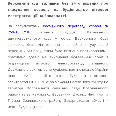
Верховний суд залишив без змін рішення про
скасування дозволу на будівництво вітрової
електростанції на Закарпатті.
За результатами
касаційного перегляду справи №
260/1058/19
колегія суддів Касаційного
адміністративного суду у складі Верховного Суду
залишила без змін рішення апеляційного суду від 2
вересня 2020 року, яким було визнано протиправним і
скасовано дозвіл на виконання будівельних робіт з
будівництва вітрової електростанції, виданого
Державною архітектурно-будівельною інспекцією України
(далі – ДАБІ) на об’єкт «Нове будівництво вітрової
електростанції 120 МВт за межами населеного пункту на
території Воловецької селищної ради Воловецького
району та за межами сіл Березники, Дусино, Неліпино та
Тибава Свалявського району Закарпатської області (І
черга будівництва)».