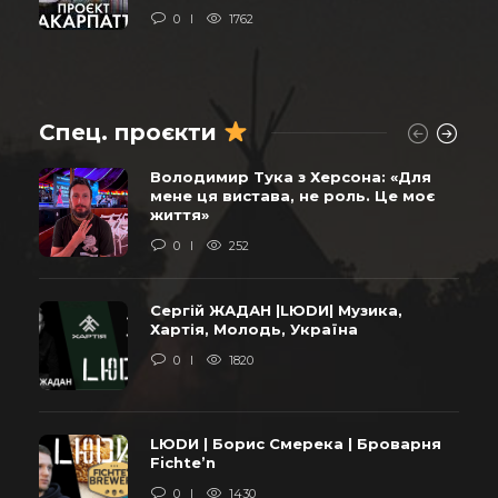
0
1762
Спец. проєкти
Володимир Тука з Херсона: «Для
мене ця вистава, не роль. Це моє
життя»
0
252
Сергій ЖАДАН |LЮDИ| Музика,
Хартія, Молодь, Україна
0
1820
LЮDИ | Борис Смерека | Броварня
Fichte’n
0
1430