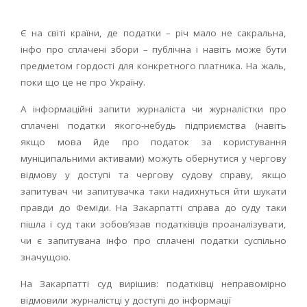
Є на світі країни, де податки – річ мало не сакральна,
інфо про сплачені збори – публічна і навіть може бути
предметом гордості для конкретного платника. На жаль,
поки що це не про Україну.
А інформаційні запити журналіста чи журналістки про
сплачені податки якого-небудь підприємства (навіть
якщо мова йде про податок за користування
муніципальними активами) можуть обернутися у чергову
відмову у доступі та чергову судову справу, якщо
запитувач чи запитувачка таки надихнуться йти шукати
правди до Феміди. На Закарпатті справа до суду таки
пішла і суд таки зобов’язав податківців проаналізувати,
чи є запитувана інфо про сплачені податки суспільно
значущою.
На Закарпатті суд вирішив: податківці неправомірно
відмовили журналістці у доступі до інформації