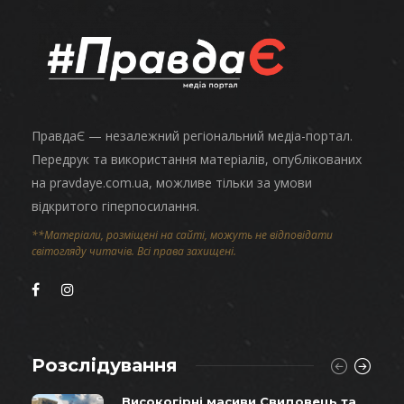
ПравдаЄ — незалежний регіональний медіа-портал.
Передрук та використання матеріалів, опублікованих
на pravdaye.com.ua, можливе тільки за умови
відкритого гіперпосилання.
**Матеріали, розміщені на сайті, можуть не відповідати
світогляду читачів. Всі права захищені.
Розслідування
Високогірні масиви Свидовець та