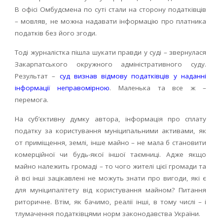
В офісі Омбудсмена по суті стали на сторону податківців
– мовляв, не можна надавати інформацію про платника
податків без його згоди.
Тоді журналістка пішла шукати правди у суді – звернулася
Закарпатського окружного адміністративного суду.
Результат –
суд визнав відмову податківців у наданні
інформації неправомірною
. Маленька та все ж –
перемога.
На суб’єктивну думку автора, інформація про сплату
податку за користування муніципальними активами, як
от приміщення, землі, інше майно – не мала б становити
комерційної чи будь-якої іншої таємниці. Адже якщо
майно належить громаді – то чого жителі цієї громади та
й всі інші зацікавлені не можуть знати про вигоди, які є
для муніципалітету від користування майном? Питання
риторичне. Втім, як бачимо, реалії інші, в тому числі – і
тлумачення податківцями норм законодавства України.