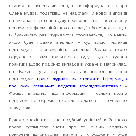
Станом на кінець листопада, поінформувала автора
Олена Мудра, податківці не надіслали їй нової відповіді
на виконання рішення суду першої інстанції, водночас у
неї немає інформації й щодо апеляції з боку податківців.
В будь-якому разі журналістка сподівається, що навіть
якщо буде подана апеляція – суд вищої інстанції
підтвердить правомірність рішення Закарпатського
окружного адміністративного суду. Адже судова
практика щодо подібних випадків в Україні є. Наприклад,
на Волині суди першої та апеляційної інстанцій
підтвердили
право журналістки отримати інформацію
про суми сплачених податків агропідприємствами
–
Феміда вирішила, що інформація – скільки кожне
підприємство окремо сплатило податків – є суспільно
значущою.
Будемо сподіватися, що подібний успішний кейс щодо
права суспільства знати про те, скільки податків
конкретні підприємства платять у їх бюджети – буде