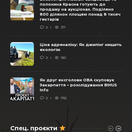
полонина Красна готують до
продажу на аукціонах. Поділено
800 ділянок площею понад 8 тисяч
гектарів
0
371
Ціна адреналіну: Як джипінг нищить
екологію
0
1161
Як друг ексголови ОВА скуповує
Закарпаття – розслідування BIHUS
Info
0
1761
Спец. проєкти