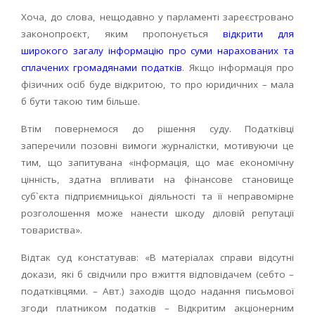
Хоча, до слова, нещодавно у парламенті зареєстровано
законопроєкт, яким пропонується
відкрити для
широкого загалу інформацію про суми нарахованих та
сплачених громадянами податків
. Якщо інформація про
фізичних осіб буде відкритою, то про юридичних – мала
б бути такою тим більше.
Втім повернемося до рішення суду. Податківці
заперечили позовні вимоги журналістки, мотивуючи це
тим, що запитувана «інформація, що має економічну
цінність, здатна впливати на фінансове становище
суб`єкта підприємницької діяльності та її неправомірне
розголошення може нанести шкоду діловій репутації
товариства».
Відтак суд констатував: «В матеріалах справи відсутні
докази, які б свідчили про вжиття відповідачем (себто –
податківцями. – Авт.) заходів щодо надання письмової
згоди платником податків – Відкритим акціонерним