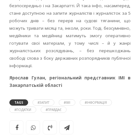
безпосередньо і на Закарпатті. Й така інфо, насамперед,
стане доступною на запити журналістів і журналісток за 5
робочих днів – без перерв на судові тяганини, що
можуть тривати місяці та, інколи, роки. Тоді, безсумнівно,
медійники та медійниці матимуть змогу оперативно
готувати свої матеріали, у тому числі – й у жанрі
журналістських розслідувань, – без перешкоджань
свободі слова з боку державних розпорядників публічної
інформації.
Ярослав Гулан, регіональний представник ІМІ в
Закарпатській області
TAGS
#ЗАПИТ
#ІМІ
#ІНФОРМАЦІЯ
#ПОДАТКИ
#ПРАВДАЄ