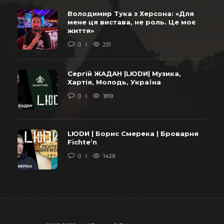
Володимир Тука з Херсона: «Для
мене ця вистава, не роль. Це моє
життя»
0
251
Сергій ЖАДАН |LЮDИ| Музика,
Хартія, Молодь, Україна
0
1819
LЮDИ | Борис Смерека | Броварня
Fichte’n
0
1429