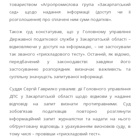
товариством «Агропромислова група «Закарпатський
сад» щодо надання інформації (доступ чи її
розголошення) про сплачені ним суми податків».
Також суд констатував, що у Головному управлінні
Державної податкової служби у Закарпатській області –
відмовляючи у доступі на інформацію, – не застосували
так званого «трискладового тесту». Останній, як відомо,
передбачений у законодавстві: завдяки його
застосуванню розпорядник визначає важливість та
суспільну значущість запитуваної інформації.
Суддя Сергій Гаврилко ухвалив: дії Головного управління
ДПС у Закарпатській області щодо відмови у наданні
відповіді на запит визнати протиправними. Суд
зобов’язав податківців повторно розглянути
інформаційний запит журналістки та надати на нього
обґрунтовану відповідь з урахуванням висновків суду, в
тому числі – провівши «трискладовий тест».