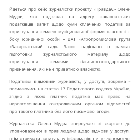
Йдеться про кейс журналістки проєкту «ПравдаЄ» Олени
Мудри, яка надіслала на адресу закарпатських
податківців запит щодо суми сплачених податків за
користування землею муніципальної форми власності з
боку юридичної особи – ВАТ «Агропромислова група
«Закарпатський сад». Запит надіслано в рамках
підготовки журналістського матеріалу щодо
користування землями сільськогосподарського
призначення, які не є приватною власністю.
Податківці відмовили журналістці у доступі, зокрема –
посилаючись на статтю 17 Податкового кодексу України,
згідно з якою платник податків має право на
нерозголошення контролюючим органом відомостей
про такого платника без його письмової згоди.
Журналістка Олена Мудра звернулася зі скаргою до
Уповноваженої із прав людини щодо відмови у доступі,
втім отримати запитувану інформацію це не допомогло.