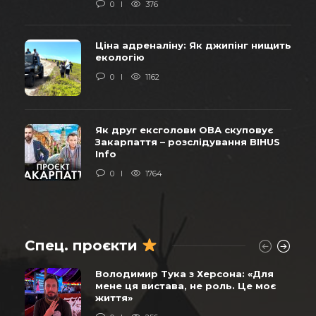
0
376
Ціна адреналіну: Як джипінг нищить
екологію
0
1162
Як друг ексголови ОВА скуповує
Закарпаття – розслідування BIHUS
Info
0
1764
Спец. проєкти
Володимир Тука з Херсона: «Для
мене ця вистава, не роль. Це моє
життя»