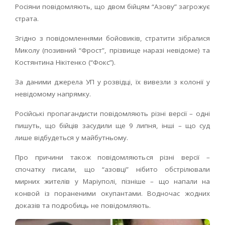
Росіяни повідомляють, що двом бійцям “Азову” загрожує
страта.
Згідно з повідомленнями бойовиків, стратити зібралися
Миколу (позивний “Фрост”, прізвище наразі невідоме) та
Костянтина Нікітенко (“Фокс”).
За даними джерела УП у розвідці, їх вивезли з колонії у
невідомому напрямку.
Російські пропагандисти повідомляють різні версії – одні
пишуть, що бійців засудили ще 9 липня, інші – що суд
лише відбудеться у майбутньому.
Про причини також повідомляються різні версії –
спочатку писали, що “азовці” нібито обстрілювали
мирних жителів у Маріуполі, пізніше – що напали на
конвой із пораненими окупантами. Водночас ​жодних
доказів та подробиць не повідомляють.