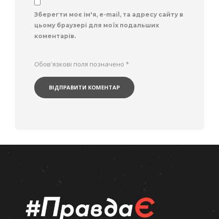
Зберегти моє ім'я, e-mail, та адресу сайту в
цьому браузері для моїх подальших
коментарів.
Обов'язкові поля позначено
*