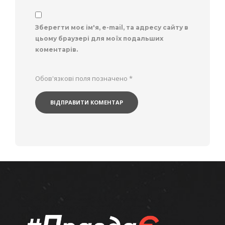
Зберегти моє ім'я, e-mail, та адресу сайту в
цьому браузері для моїх подальших
коментарів.
Обов'язкові поля позначено
*