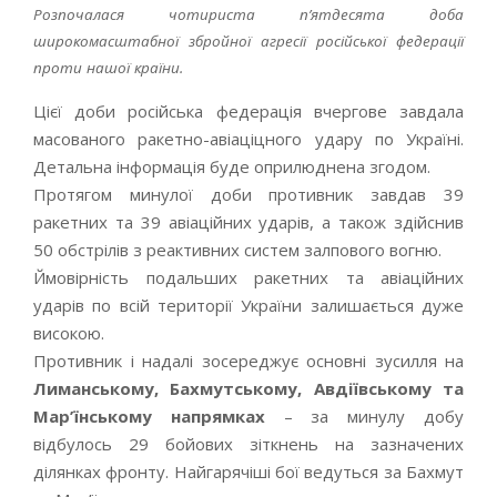
Розпочалася чотириста п’ятдесята доба
широкомасштабної збройної агресії російської федерації
проти нашої країни.
Цієї доби російська федерація вчергове завдала
масованого ракетно-авіаціцного удару по Україні.
Детальна інформація буде оприлюднена згодом.
Протягом минулої доби противник завдав 39
ракетних та 39 авіаційних ударів, а також здійснив
50 обстрілів з реактивних систем залпового вогню.
Ймовірність подальших ракетних та авіаційних
ударів по всій території України залишається дуже
високою.
Противник і надалі зосереджує основні зусилля на
Лиманському, Бахмутському, Авдіївському та
Мар’їнському напрямках
– за минулу добу
відбулось 29 бойових зіткнень на зазначених
ділянках фронту. Найгарячіші бої ведуться за Бахмут