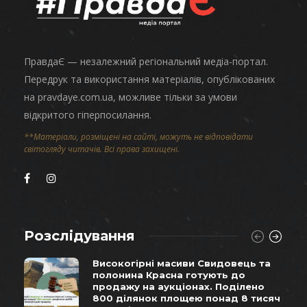
ПравдаЄ — незалежний регіональний медіа-портал.
Передрук та використання матеріалів, опублікованих
на pravdaye.com.ua, можливе тільки за умови
відкритого гіперпосилання.
**Матеріали, розміщені на сайті, можуть не відповідати
світогляду читачів. Всі права захищені.
Розслідування
Високогірні масиви Свидовець та
полонина Красна готують до
продажу на аукціонах. Поділено
800 ділянок площею понад 8 тисяч