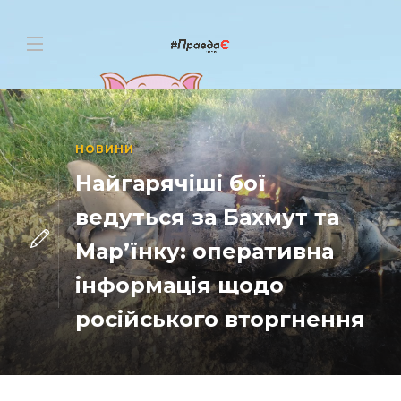
НОВИНИ
Найгарячіші бої
ведуться за Бахмут та
Мар’їнку: оперативна
інформація щодо
російського вторгнення