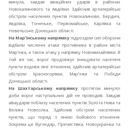
минула, завдав авіаційних ударів в районах
Новокалинового та Авдіївки. Здійснив артилерійські
обстріли населених пунктів Новокалинове, Бердичі,
Авдіївка, Тоненьке, Первомайське, Карлівка та
Невельське Донецької області.
На Мар’їнському напрямку
підрозділи сил оборони
відбили численні атаки противника в районі міста
Мар’їнка, а також атаку у напрямку Новомихайлівки. В
той же час, ворог продовжує знищувати населені
пункти вздовж лінії зіткнення, здійснив артилерійські
обстріли Красногорівки, Мар’їнки та Побєди
Донецької області.
На Шахтарському напрямку
протягом минулої
доби ворог наступальних дій не проводив. Завдав
авіаударів поблизу населених пунктів Золота Нива та
Велика Новосілка. Здійснив обстріли населених
пунктів, що поряд з лінією бойового зіткнення.
Зокрема це Вугледар, Пречистівка, Новоукраїнка та