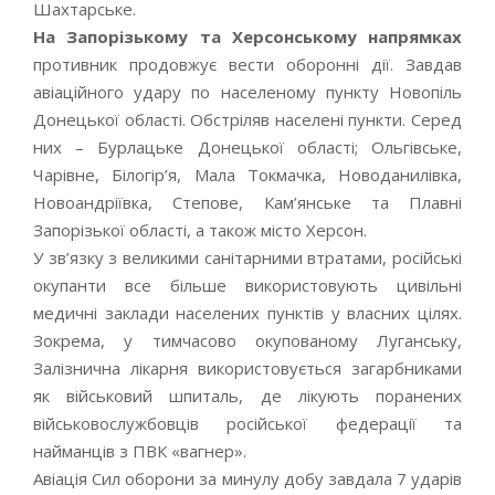
Шахтарське.
На Запорізькому та Херсонському напрямках
противник продовжує вести оборонні дії. Завдав
авіаційного удару по населеному пункту Новопіль
Донецької області. Обстріляв населені пункти. Серед
них – Бурлацьке Донецької області; Ольгівське,
Чарівне, Білогір’я, Мала Токмачка, Новоданилівка,
Новоандріївка, Степове, Кам’янське та Плавні
Запорізької області, а також місто Херсон.
У зв’язку з великими санітарними втратами, російські
окупанти все більше використовують цивільні
медичні заклади населених пунктів у власних цілях.
Зокрема, у тимчасово окупованому Луганську,
Залізнична лікарня використовується загарбниками
як військовий шпиталь, де лікують поранених
військовослужбовців російської федерації та
найманців з ПВК «вагнер».
Авіація Сил оборони за минулу добу завдала 7 ударів