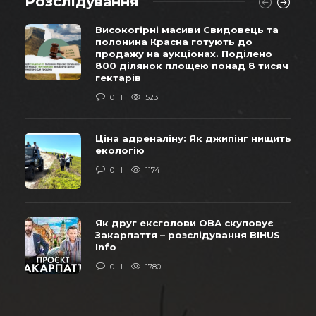
Розслідування
Високогірні масиви Свидовець та
полонина Красна готують до
продажу на аукціонах. Поділено
800 ділянок площею понад 8 тисяч
гектарів
0
523
Ціна адреналіну: Як джипінг нищить
екологію
0
1174
Як друг ексголови ОВА скуповує
Закарпаття – розслідування BIHUS
Info
0
1780