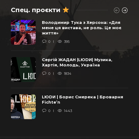
Спец. проєкти
Володимир Тука з Херсона: «Для
мене ця вистава, не роль. Це моє
життя»
0
395
Сергій ЖАДАН |LЮDИ| Музика,
Хартія, Молодь, Україна
0
1834
LЮDИ | Борис Смерека | Броварня
Fichte’n
0
1443