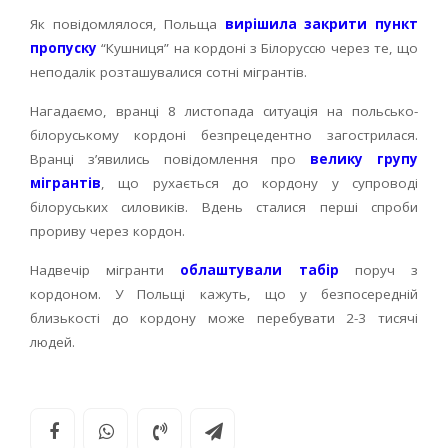
Як повідомлялося, Польща
вирішила закрити пункт
пропуску
“Кушниця” на кордоні з Білоруссю через те, що
неподалік розташувалися сотні мігрантів.
Нагадаємо, вранці 8 листопада ситуація на польсько-
білоруському кордоні безпрецедентно загострилася.
Вранці з’явились повідомлення про
велику групу
мігрантів
, що рухається до кордону у супроводі
білоруських силовиків. Вдень сталися перші спроби
прориву через кордон.
Надвечір мігранти
облаштували табір
поруч з
кордоном. У Польщі кажуть, що у безпосередній
близькості до кордону може перебувати 2-3 тисячі
людей.