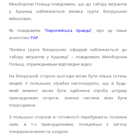
Міноборони Польщі повідомило, що до табору мігрантів
у Кушниці наближається велика група білоруських
військових.
Як повідомляє
“Європейська правда”
, про це пише
агентство
PAP
.
“Велика група білоруських офіцерів наближається до
табору мігрантів у Кушниці” – повідомило Міноборони
Польщі, оприлюднивши відповідне відео.
На білоруській стороні сьогодні може бути кілька сотень
людей. У польських службах наголошують, що в будь-
який момент може бути здійснена спроба штурму
прикордонних огорож, значна частина яких була
пошкоджена.
З польської сторони в готовності перебувають посилені
сили, в т.ч прикордонники, поліцейські з загону
спецпризначення та солдати.