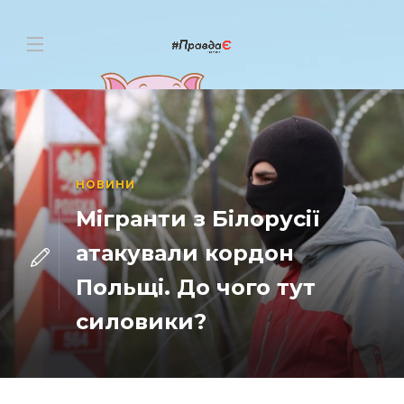
НОВИНИ
Мігранти з Білорусії
атакували кордон
Польщі. До чого тут
силовики?