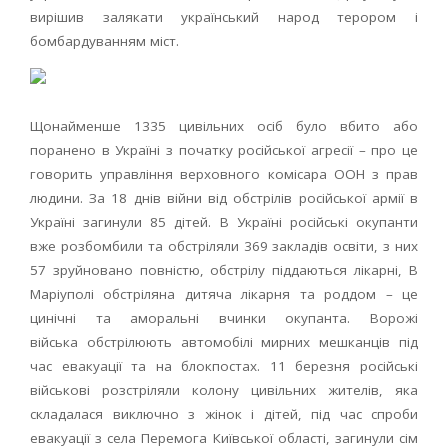
вирішив залякати український народ терором і
бомбардуванням міст.
Щонайменше 1335 цивільних осіб було вбито або
поранено в Україні з початку російської агресії – про це
говорить управління верховного комісара ООН з прав
людини. За 18 днів війни від обстрілів російської армії в
Україні загинули 85 дітей. В Україні російські окупанти
вже розбомбили та обстріляли 369 закладів освіти, з них
57 зруйновано повністю, обстрілу піддаються лікарні, В
Маріуполі обстріляна дитяча лікарня та роддом – це
цинічні та аморальні вчинки окупанта. Ворожі
війська обстрілюють автомобілі мирних мешканців під
час евакуації та на блокпостах. 11 березня російські
військові розстріляли колону цивільних жителів, яка
складалася виключно з жінок і дітей, під час спроби
евакуації з села Перемога Київської області, загинули сім