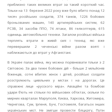
приблизно таких великих втрат за такий короткий час.
Тільки на 13 березня 2022 року вже було вбито понад 12
тисяч російських солдатів, 374 танків, 1226 бойових
броньованих машин, 140 артилерійських систем, 62
РСЗВ, 34 засобів ППО, 74 літаки, 86 гелікоптерів, 615
одиниць автомобільної техніки. Загалом російські війська
терплять втрати в живій силі і техніці, які вже
перевершили 2 чеченські війни разом взяті і
наближаються до втрат у Афганістані.
В Україні палає війна, яку можна порівнювати тільки з 2
Світовою. За два тижні бойових дій – більше 2 мільйонів
біженців, сотні вбитих жінок і дітей, російські солдати
розстрілюють цивільних у містах і на дорогах. Це
справжнє лице «русского міра». Авіаційні та бомбові
удари б’ють не стільки по військових об’єктах, скільки по
мирних кварталах Маріуполя, Києва, Харкова, Житомира,
Чернігова, Сум, Ірпеня, Бучі, Гостомеля, багатьох інших
українських міст. Не змігши провести бліцкрігу, Путін