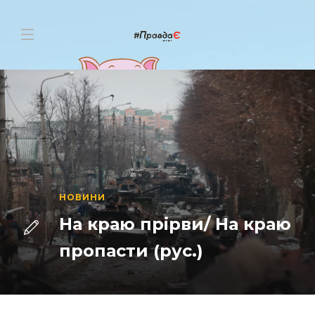
НОВИНИ
На краю прірви/ На краю
пропасти (рус.)