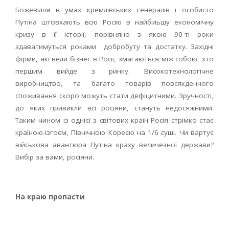
Божевілля в умах кремлівських генералів і особисто
Путіна штовхають всю Росію в найбільшу економічну
кризу в її історії, порівняно з якою 90-ті роки
здаватимуться роками добробуту та достатку. Західні
фірми, які вели бізнес в Росії, змагаються між собою, хто
першим вийде з ринку. Високотехнологічне
виробництво, та багато товарів повсякденного
споживання скоро можуть стати дефіцитними. Зручності,
до яких привикли всі росіяни, стануть недосяжними.
Таким чином із однієї з світових країн Росія стрімко стає
країною-ізгоєм, Північною Кореєю на 1/6 суші. Чи вартує
військова авантюра Путіна краху величезної держави?
Вибір за вами, росіяни.
На краю пропасти