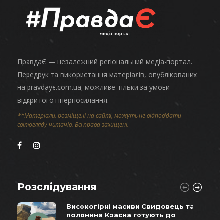
ПравдаЄ — незалежний регіональний медіа-портал.
Передрук та використання матеріалів, опублікованих
на pravdaye.com.ua, можливе тільки за умови
відкритого гіперпосилання.
**Матеріали, розміщені на сайті, можуть не відповідати
світогляду читачів. Всі права захищені.
Розслідування
Високогірні масиви Свидовець та
полонина Красна готують до