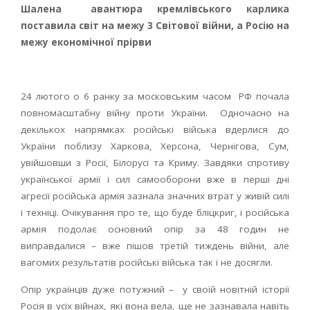
Шалена авантюра кремлівського карлика
поставила світ на межу 3 Світової війни, а Росію на
межу економічної прірви
24 лютого о 6 ранку за московським часом РФ почала
повномасштабну війну проти України. Одночасно на
декількох напрямках російські війська вдерлися до
України поблизу Харкова, Херсона, Чернігова, Сум,
увійшовши з Росії, Білорусі та Криму. Завдяки спротиву
української армії і сил самооборони вже в перші дні
агресії російська армія зазнала значних втрат у живій силі
і техніці. Очікування про те, що буде бліцкриг, і російська
армія подолає основний опір за 48 годин не
виправдалися – вже пішов третій тиждень війни, але
вагомих результатів російські війська так і не досягли.
Опір українців дуже потужний – у своїй новітній історії
Росія в усіх війнах, які вона вела, ще не зазнавала навіть