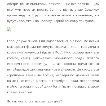
обстріл тільки військових об’єктів. Це все брехня – ціль
якої уми простих росіян. Світ не вірить у цю брехливу
пропаганду, а її рупори є військовими злочинцями, які
будуть засуджені на новому нюрнберзькому трибуналі.
І процес уже пішов. Світ відвертається від Росії. Всі великі
міжнародні фірми не хочуть втрачати лиця, торгуючи з
кровавим режимом і йдуть з Росії. Курс долара летить в
космос, санкції накривають можливості бодай якогось
економічного розвитку. Багаті росіяни намагаються
якнайшвидше дистанціюватися від Кремля. Це стосується
«грошових гаманців» Путіна, чартери по декілька разів
на день летять з Москви в Стамбул і назад, перевозячи
майно та родини російських багатіїв, які покидають свою
країну, яка тоне.
Як так могло статися за пару днів?