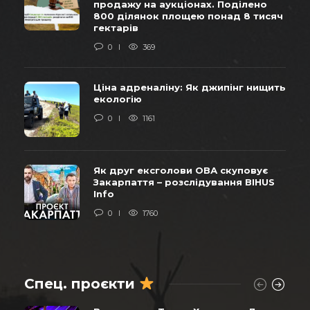
продажу на аукціонах. Поділено
800 ділянок площею понад 8 тисяч
гектарів
0
369
Ціна адреналіну: Як джипінг нищить
екологію
0
1161
Як друг ексголови ОВА скуповує
Закарпаття – розслідування BIHUS
Info
0
1760
Спец. проєкти