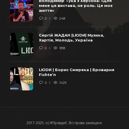
Володимир Тука з Херсона: «Для
мене ця вистава, не роль. Це моє
життя»
0
248
Сергій ЖАДАН |LЮDИ| Музика,
Хартія, Молодь, Україна
0
1818
LЮDИ | Борис Смерека | Броварня
Fichte’n
0
1429
2017-2025. (c) #ПравдаЄ. Всі права захищені.