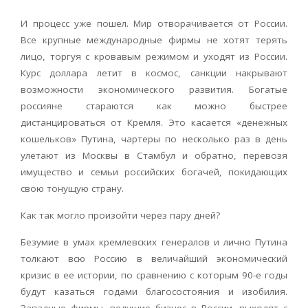
И процесс уже пошел. Мир отворачивается от России.
Все крупные международные фирмы не хотят терять
лицо, торгуя с кровавым режимом и уходят из России.
Курс доллара летит в космос, санкции накрывают
возможности экономического развития. Богатые
россияне стараются как можно быстрее
дистанцироваться от Кремля. Это касается «денежных
кошельков» Путина, чартеры по несколько раз в день
улетают из Москвы в Стамбул и обратно, перевозя
имущество и семьи российских богачей, покидающих
свою тонущую страну.
Как так могло произойти через пару дней?
Безумие в умах кремлевских генералов и лично Путина
толкают всю Россию в величайший экономический
кризис в ее истории, по сравнению с которым 90-е годы
будут казаться годами благосостояния и изобилия.