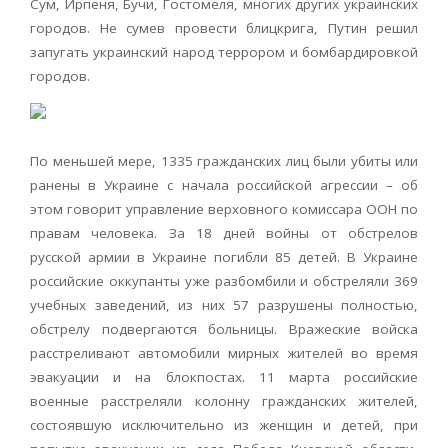
Сум, Ирпеня, Бучи, Гостомеля, многих других украинских
городов. Не сумев провести блицкрига, Путин решил
запугать украинский народ террором и бомбардировкой
городов.
По меньшей мере, 1335 гражданских лиц были убиты или
ранены в Украине с начала российской агрессии – об
этом говорит управление верховного комиссара ООН по
правам человека. За 18 дней войны от обстрелов
русской армии в Украине погибли 85 детей. В Украине
российские оккупанты уже разбомбили и обстреляли 369
учебных заведений, из них 57 разрушены полностью,
обстрелу подвергаются больницы. Вражеские войска
расстреливают автомобили мирных жителей во время
эвакуации и на блокпостах. 11 марта российские
военные расстреляли колонну гражданских жителей,
состоявшую исключительно из женщин и детей, при