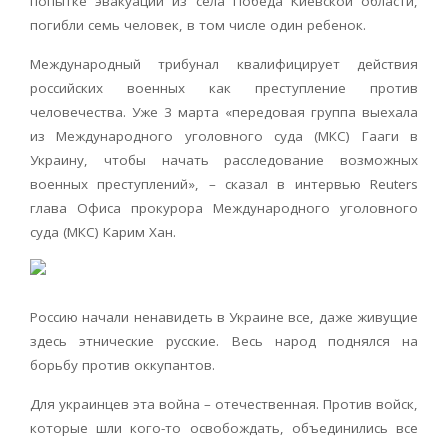
попытке эвакуации из села Победа Киевской области,
погибли семь человек, в том числе один ребенок.
Международный трибунал квалифицирует действия
российских военных как преступление против
человечества. Уже 3 марта «передовая группа выехала
из Международного уголовного суда (МКС) Гааги в
Украину, чтобы начать расследование возможных
военных преступлений», – сказал в интервью Reuters
глава Офиса прокурора Международного уголовного
суда (МКС) Карим Хан.
Россию начали ненавидеть в Украине все, даже живущие
здесь этнические русские. Весь народ поднялся на
борьбу против оккупантов.
Для украинцев эта война – отечественная. Против войск,
которые шли кого-то освобождать, объединились все