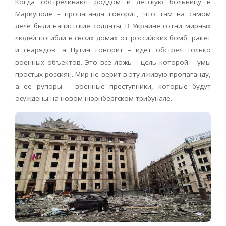
Когда обстреливают роддом и детскую больницу в
Мариуполе – пропаганда говорит, что там на самом
деле были нацистские солдаты. В Украине сотни мирных
людей погибли в своих домах от российских бомб, ракет
и снарядов, а Путин говорит – идет обстрел только
военных объектов. Это все ложь – цель которой – умы
простых россиян. Мир не верит в эту лживую пропаганду,
а ее рупоры – военные преступники, которые будут
осуждены на новом нюрнбергском трибунале.