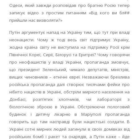
Одеси, який завжди розповідав про братню Росію тепер
записує відео з простим питанням «Від кого ви бл##
прийшли нас визволяти?»
Путін аргументує напад на Україну тим, що тут при владі
неонацисти. Чому ж тоді весь світ підтримує Україну,
жодна країна світу не виступила на підтримку Росії крім
Північної Кореї, Сирії, Білорусі та Еритреї? Чому говорячи
про неофашистів у владі України, пропаганда змовчує,
що президент Зеленський, чимало депутатів, міністрів,
вищих чиновників – етнічні євреї. Незважаючи брехлива
російська пропаганда далі створює тисячами фейки про
нібито нацистів в Україні, обстріли мирного населення на
Донбасі, розп’ятих хлопчиків, чи лабораторії з
біологічною зброєю в Україні. Обстрілюючи пологовий
будинок і дитячу лікарню в Маріуполі пропаганда
говорить що там насправді були нацистські солдати. В
Україні сотні мирних людей загинули в своїх домівках від
російських бомб і ракет та снарядів, а Путін каже – йде