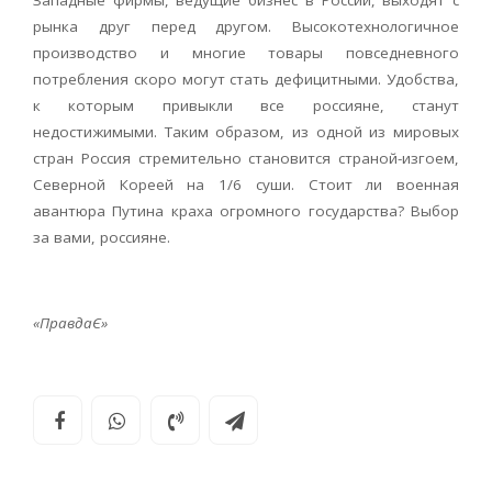
Западные фирмы, ведущие бизнес в России, выходят с
рынка друг перед другом. Высокотехнологичное
производство и многие товары повседневного
потребления скоро могут стать дефицитными. Удобства,
к которым привыкли все россияне, станут
недостижимыми. Таким образом, из одной из мировых
стран Россия стремительно становится страной-изгоем,
Северной Кореей на 1/6 суши. Стоит ли военная
авантюра Путина краха огромного государства? Выбор
за вами, россияне.
«ПравдаЄ»