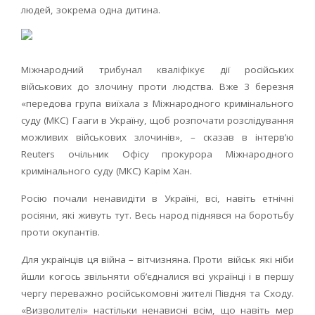
людей, зокрема одна дитина.
Міжнародний трибунал кваліфікує дії російських
військових до злочину проти людства. Вже 3 березня
«передова група виїхала з Міжнародного кримінального
суду (МКС) Гааги в Україну, щоб розпочати розслідування
можливих військових злочинів», – сказав в інтерв’ю
Reuters очільник Офісу прокурора Міжнародного
кримінального суду (МКС) Карім Хан.
Росію почали ненавидіти в Україні, всі, навіть етнічні
росіяни, які живуть тут. Весь народ піднявся на боротьбу
проти окупантів.
Для українців ця війна – вітчизняна. Проти військ які ніби
йшли когось звільняти об’єдналися всі українці і в першу
чергу переважно російськомовні жителі Півдня та Сходу.
«Визволителі» настільки ненависні всім, що навіть мер