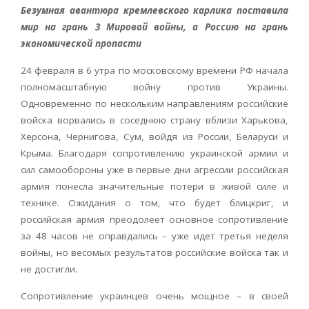
Безумная авантюра кремлевского карлика поставила
мир на грань 3 Мировой войны, а Россию на грань
экономической пропасти
24 февраля в 6 утра по московскому времени РФ начала
полномасштабную войну против Украины.
Одновременно по нескольким направлениям российские
войска ворвались в соседнюю страну вблизи Харькова,
Херсона, Чернигова, Сум, войдя из России, Беларуси и
Крыма. Благодаря сопротивлению украинской армии и
сил самообороны уже в первые дни агрессии российская
армия понесла значительные потери в живой силе и
технике. Ожидания о том, что будет блицкриг, и
российская армия преодолеет основное сопротивление
за 48 часов не оправдались – уже идет третья неделя
войны, но весомых результатов российские войска так и
не достигли.
Сопротивление украинцев очень мощное – в своей