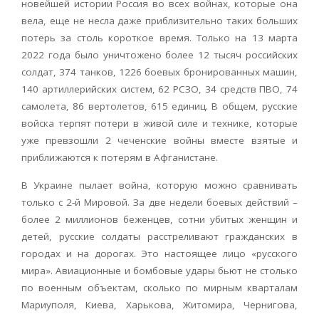
новейшей истории Россия во всех войнах, которые она
вела, еще не несла даже приблизительно таких больших
потерь за столь короткое время. Только на 13 марта
2022 года было уничтожено более 12 тысяч российских
солдат, 374 танков, 1226 боевых бронированных машин,
140 артиллерийских систем, 62 РСЗО, 34 средств ПВО, 74
самолета, 86 вертолетов, 615 единиц. В общем, русские
войска терпят потери в живой силе и технике, которые
уже превзошли 2 чеченские войны вместе взятые и
приближаются к потерям в Афганистане.
В Украине пылает война, которую можно сравнивать
только с 2-й Мировой. За две недели боевых действий –
более 2 миллионов беженцев, сотни убитых женщин и
детей, русские солдаты расстреливают гражданских в
городах и на дорогах. Это настоящее лицо «русского
мира». Авиационные и бомбовые удары бьют не столько
по военным объектам, сколько по мирным кварталам
Мариуполя, Киева, Харькова, Житомира, Чернигова,