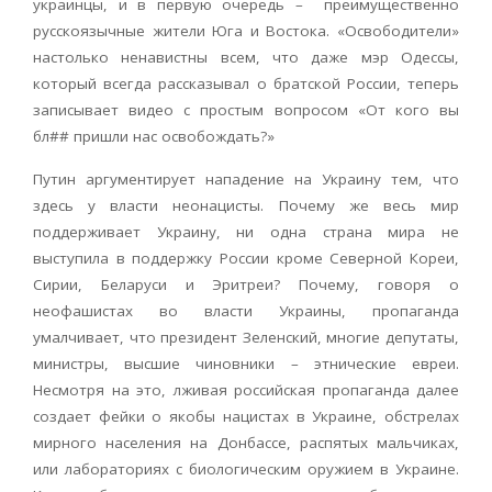
украинцы, и в первую очередь – преимущественно
русскоязычные жители Юга и Востока. «Освободители»
настолько ненавистны всем, что даже мэр Одессы,
который всегда рассказывал о братской России, теперь
записывает видео с простым вопросом «От кого вы
бл## пришли нас освобождать?»
Путин аргументирует нападение на Украину тем, что
здесь у власти неонацисты. Почему же весь мир
поддерживает Украину, ни одна страна мира не
выступила в поддержку России кроме Северной Кореи,
Сирии, Беларуси и Эритреи? Почему, говоря о
неофашистах во власти Украины, пропаганда
умалчивает, что президент Зеленский, многие депутаты,
министры, высшие чиновники – этнические евреи.
Несмотря на это, лживая российская пропаганда далее
создает фейки о якобы нацистах в Украине, обстрелах
мирного населения на Донбассе, распятых мальчиках,
или лабораториях с биологическим оружием в Украине.