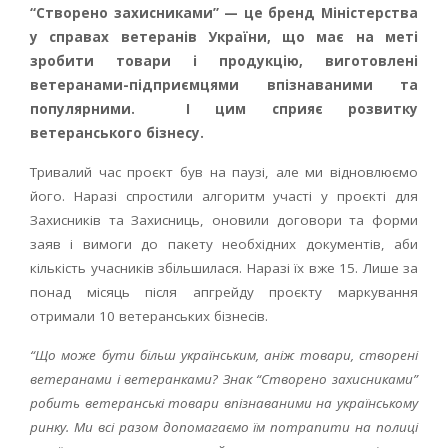
“Створено захисниками” — це бренд Міністерства
у справах ветеранів України, що має на меті
зробити товари і продукцію, виготовлені
ветеранами-підприємцями впізнаваними та
популярними. І цим сприяє розвитку
ветеранського бізнесу.
Тривалий час проєкт був на паузі, але ми відновлюємо
його. Наразі спростили алгоритм участі у проєкті для
Захисників та Захисниць, оновили договори та форми
заяв і вимоги до пакету необхідних документів, аби
кількість учасників збільшилася. Наразі їх вже 15. Лише за
понад місяць після апгрейду проєкту маркування
отримали 10 ветеранських бізнесів.
“Що може бути більш українським, аніж товари, створені
ветеранами і ветеранками? Знак “Створено захисниками”
робить ветеранські товари впізнаваними на українському
ринку. Ми всі разом допомагаємо їм потрапити на полиці