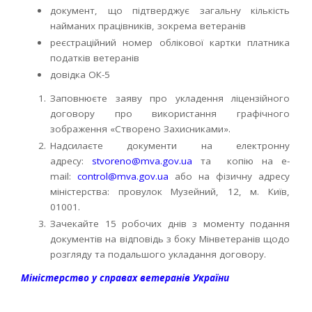
документ, що підтверджує загальну кількість
найманих працівників, зокрема ветеранів
реєстраційний номер облікової картки платника
податків ветеранів
довідка ОК-5
Заповнюєте заяву про укладення ліцензійного
договору про використання графічного
зображення «Створено Захисниками».
Надсилаєте документи на електронну
адресу:
stvoreno@mva.gov.ua
та копію на e-
mail:
control@mva.gov.ua
або на фізичну адресу
міністерства: провулок Музейний, 12, м. Київ,
01001.
Зачекайте 15 робочих днів з моменту подання
документів на відповідь з боку Мінветеранів щодо
розгляду та подальшого укладання договору.
Міністерство у справах ветеранів України