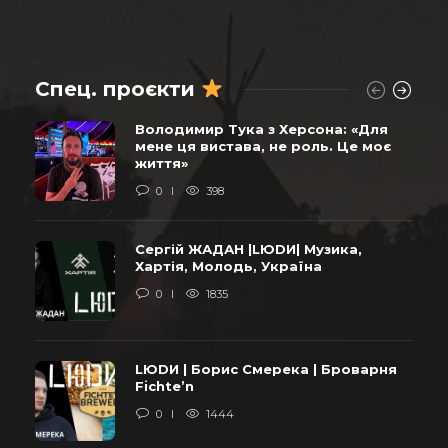
Спец. проєкти
Володимир Тука з Херсона: «Для
мене ця вистава, не роль. Це моє
життя»
0
398
Сергій ЖАДАН |LЮDИ| Музика,
Хартія, Молодь, Україна
0
1835
LЮDИ | Борис Смерека | Броварня
Fichte’n
0
1444