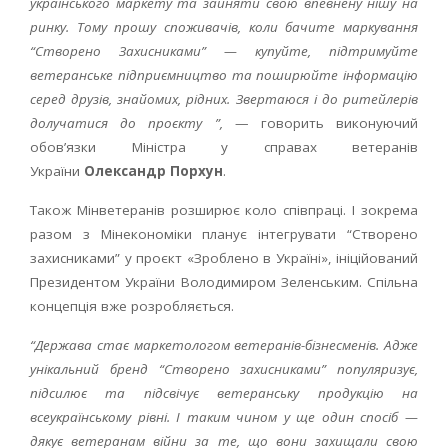
українського маркету та зайняти свою впевнену нішу на
ринку. Тому прошу споживачів, коли бачите маркування
“Створено Захисниками” — купуйте, підтримуйте
ветеранське підприємництво та поширюйте інформацію
серед друзів, знайомих, рідних. Звертаюся і до ритейлерів
долучатися до проєкту ”,
— говорить виконуючий
обовʼязки Міністра у справах ветеранів
України
Олександр Порхун
.
Також Мінветеранів розширює коло співпраці. І зокрема
разом з Мінекономіки планує інтегрувати “Створено
захисниками” у проєкт «Зроблено в Україні», ініційований
Президентом України Володимиром Зеленським. Спільна
концепція вже розробляється.
“Держава стає маркетологом ветеранів-бізнесменів. Адже
унікальний бренд “Створено захисниками” популяризує,
підсилює та підсвічує ветеранську продукцію на
всеукраїнському рівні. І таким чином у ще один спосіб —
дякує ветеранам війни за те, що вони захищали свою