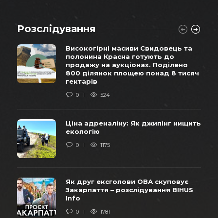
Розслідування
Високогірні масиви Свидовець та
полонина Красна готують до
продажу на аукціонах. Поділено
800 ділянок площею понад 8 тисяч
гектарів
0
524
Ціна адреналіну: Як джипінг нищить
екологію
0
1175
Як друг ексголови ОВА скуповує
Закарпаття – розслідування BIHUS
Info
0
1781