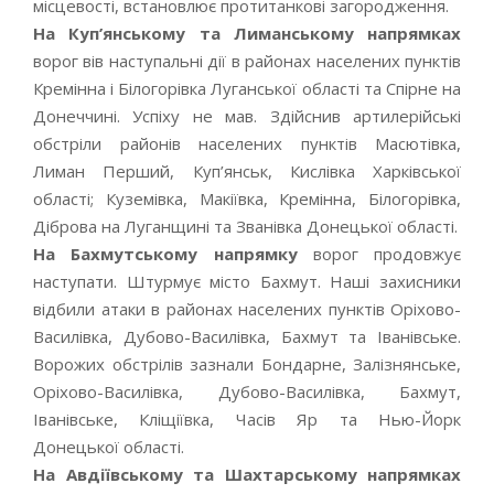
місцевості, встановлює протитанкові загородження.
На Куп’янському та Лиманському напрямках
ворог вів наступальні дії в районах населених пунктів
Кремінна і Білогорівка Луганської області та Спірне на
Донеччині. Успіху не мав. Здійснив артилерійські
обстріли районів населених пунктів Масютівка,
Лиман Перший, Куп’янськ, Кислівка Харківської
області; Куземівка, Макіївка, Кремінна, Білогорівка,
Діброва на Луганщині та Званівка Донецької області.
На Бахмутському напрямку
ворог продовжує
наступати. Штурмує місто Бахмут. Наші захисники
відбили атаки в районах населених пунктів Оріхово-
Василівка, Дубово-Василівка, Бахмут та Іванівське.
Ворожих обстрілів зазнали Бондарне, Залізнянське,
Оріхово-Василівка, Дубово-Василівка, Бахмут,
Іванівське, Кліщіївка, Часів Яр та Нью-Йорк
Донецької області.
На Авдіївському та Шахтарському напрямках