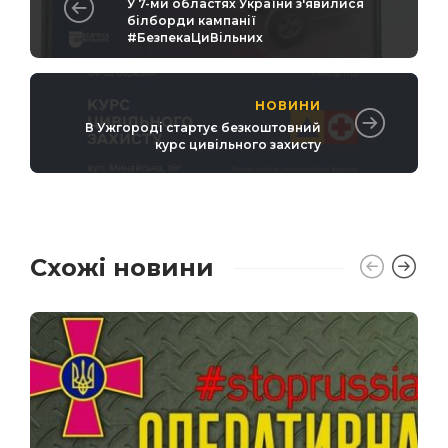
У 7-ми областях України з'явилися
білборди кампанії
#БезпекаЦиВільних
НОВИНИ
В Ужгороді стартує безкоштовний
курс цивільного захисту
Схожі новини