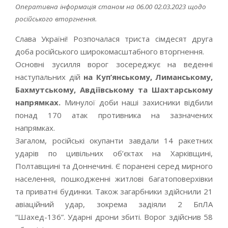
Оперативна інформація станом на 06.00 02.03.2023 щодо
російського вторгнення.
Слава Україні! Розпочалася триста сімдесят друга
доба російського широкомасштабного вторгнення.
Основні зусилля ворог зосереджує на веденні
наступальних дій
на Куп’янському, Лиманському,
Бахмутському, Авдіївському та Шахтарському
напрямках.
Минулої доби наші захисники відбили
понад 170 атак противника на зазначених
напрямках.
Загалом, російські окупанти завдали 14 ракетних
ударів по цивільних об’єктах на Харківщині,
Полтавщині та Доннечині. Є поранені серед мирного
населення, пошкодженні житлові багатоповерхівки
та приватні будинки. Також загарбники здійснили 21
авіаційний удар, зокрема задіяли 2 БпЛА
“Шахед-136”. Ударні дрони збиті. Ворог здійснив 58