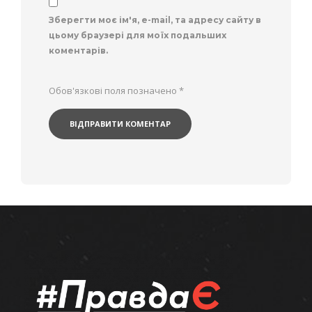
Зберегти моє ім'я, e-mail, та адресу сайту в
цьому браузері для моїх подальших
коментарів.
Обов'язкові поля позначено
*