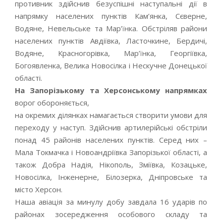
противник здійснив безуспішні наступальні дії в
напрямку населених пунктів Кам’янка, Сєверне,
Водяне, Невельське та Мар’їнка. Обстріляв райони
населених пунктів Авдіївка, Ласточкине, Бердичі,
Водяне, Красногорівка, Мар’їнка, Георгіївка,
Богоявленка, Велика Новосілка і Нескучне Донецької
області.
На Запорізькому та Херсонському напрямках
ворог обороняється,
на окремих ділянках намагається створити умови для
переходу у наступ. Здійснив артилерійські обстріли
понад 45 районів населених пунктів. Серед них –
Мала Токмачка і Новоандріївка Запорізької області, а
також Добра Надія, Нікополь, Зміївка, Козацьке,
Новосілка, Інженерне, Білозерка, Дніпровське та
місто Херсон.
Наша авіація за минулу добу завдала 16 ударів по
районах зосередження особового складу та