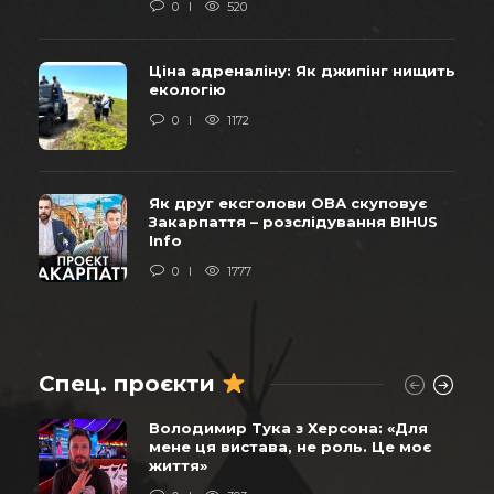
0
520
Ціна адреналіну: Як джипінг нищить
екологію
0
1172
Як друг ексголови ОВА скуповує
Закарпаття – розслідування BIHUS
Info
0
1777
Спец. проєкти
Володимир Тука з Херсона: «Для
мене ця вистава, не роль. Це моє
життя»