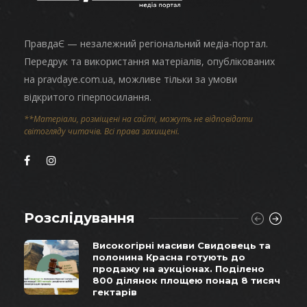
ПравдаЄ — незалежний регіональний медіа-портал.
Передрук та використання матеріалів, опублікованих
на pravdaye.com.ua, можливе тільки за умови
відкритого гіперпосилання.
**Матеріали, розміщені на сайті, можуть не відповідати
світогляду читачів. Всі права захищені.
Розслідування
Високогірні масиви Свидовець та
полонина Красна готують до
продажу на аукціонах. Поділено
800 ділянок площею понад 8 тисяч
гектарів