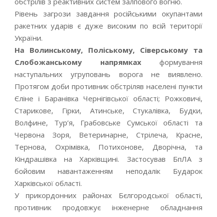
обстрілів з реактивних систем залпового вогню.
Рівень загрози завдання російськими окупантами
ракетних ударів є дуже високим по всій території
України.
На Волинському, Поліському, Сіверському та
Слобожанському напрямках
формування
наступальних угруповань ворога не виявлено.
Протягом доби противник обстріляв населені пункти
Єліне і Баранівка Чернігівської області; Рожковичі,
Старикове, Гірки, Атинське, Стукалівка, Будки,
Волфине, Тур’я, Грабовське Сумської області та
Червона Зоря, Ветеринарне, Стрілеча, Красне,
Тернова, Охрімівка, Потихонове, Дворічна, та
Кіндрашівка на Харківщині. Застосував БпЛА з
бойовим навантаженням неподалік Бударок
Харківської області.
У прикордонних районах Бєлгородської області,
противник продовжує інженерне обладнання