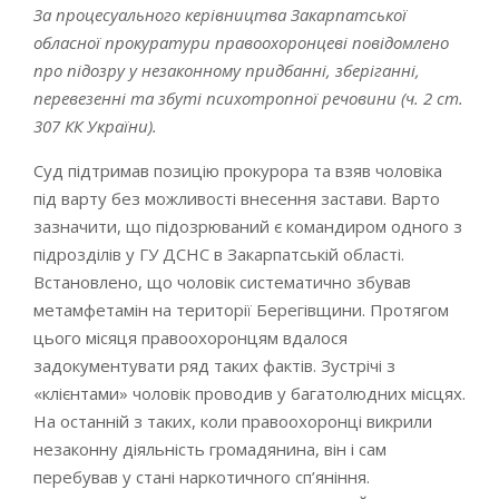
За процесуального керівництва Закарпатської
обласної прокуратури правоохоронцеві повідомлено
про підозру у незаконному придбанні, зберіганні,
перевезенні та збуті психотропної речовини (ч. 2 ст.
307 КК України).
Суд підтримав позицію прокурора та взяв чоловіка
під варту без можливості внесення застави. Варто
зазначити, що підозрюваний є командиром одного з
підрозділів у ГУ ДСНС в Закарпатській області.
Встановлено, що чоловік систематично збував
метамфетамін на території Берегівщини. Протягом
цього місяця правоохоронцям вдалося
задокументувати ряд таких фактів. Зустрічі з
«клієнтами» чоловік проводив у багатолюдних місцях.
На останній з таких, коли правоохоронці викрили
незаконну діяльність громадянина, він і сам
перебував у стані наркотичного сп’яніння.