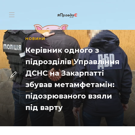
НОВИНИ
Керівник одного з
підрозділів Управління
ДСНС на Закарпатті
збував метамфетамін:
підозрюваного взяли
під варту