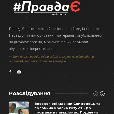
ПравдаЄ — незалежний регіональний медіа-портал.
Передрук та використання матеріалів, опублікованих
на pravdaye.com.ua, можливе тільки за умови
відкритого гіперпосилання.
**Матеріали, розміщені на сайті, можуть не відповідати
світогляду читачів. Всі права захищені.
Розслідування
Високогірні масиви Свидовець та
полонина Красна готують до
продажу на аукціонах. Поділено