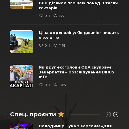
800 ділянок площею понад 8 тисяч
гектарів
0
527
Ціна адреналіну: Як джипінг нищить
екологію
0
1178
Як друг ексголови ОВА скуповує
Закарпаття – розслідування BIHUS
Info
0
1785
Спец. проєкти
Володимир Тука з Херсона: «Для