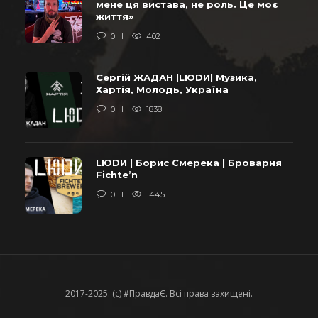
мене ця вистава, не роль. Це моє
життя»
0
402
Сергій ЖАДАН |LЮDИ| Музика,
Хартія, Молодь, Україна
0
1838
LЮDИ | Борис Смерека | Броварня
Fichte’n
0
1445
2017-2025. (c) #ПравдаЄ. Всі права захищені.