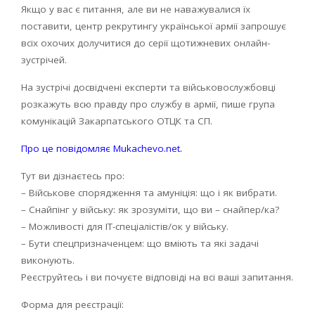
Якщо у вас є питання, але ви не наважувалися їх
поставити, центр рекрутингу української армії запрошує
всіх охочих долучитися до серії щотижневих онлайн-
зустрічей.
На зустрічі досвідчені експерти та військовослужбовці
розкажуть всю правду про службу в армії, пише група
комунікацій Закарпатського ОТЦК та СП.
Про це повідомляє Mukachevo.net.
Тут ви дізнаєтесь про:
– Військове спорядження та амуніція: що і як вибрати.
– Снайпінг у війську: як зрозуміти, що ви – снайпер/ка?
– Можливості для IT-спеціалістів/ок у війську.
– Бути спецпризначенцем: що вміють та які задачі
виконують.
Реєструйтесь і ви почуєте відповіді на всі ваші запитання.
Форма для реєстрації: