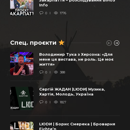
Info
0
1776
Спец. проєкти
Володимир Тука з Херсона: «Для
мене ця вистава, не роль. Це моє
життя»
0
388
Сергій ЖАДАН |LЮDИ| Музика,
Хартія, Молодь, Україна
0
1827
LЮDИ | Борис Смерека | Броварня
Fichte’n