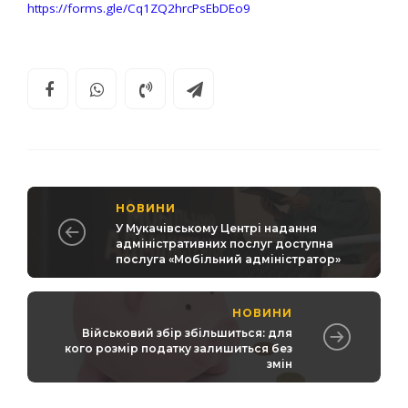
https://forms.gle/Cq1ZQ2hrcPsEbDEo9
НОВИНИ
У Мукачівському Центрі надання
адміністративних послуг доступна
послуга «Мобільний адміністратор»
НОВИНИ
Військовий збір збільшиться: для
кого розмір податку залишиться без
змін