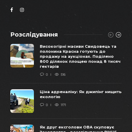
Розслідування
Високогірні масиви Свидовець та
полонина Красна готують до
продажу на аукціонах. Поділено
800 ділянок площею понад 8 тисяч
гектарів
0
516
Ціна адреналіну: Як джипінг нищить
екологію
0
1171
Як друг ексголови ОВА скуповує
Закарпаття – розслідування BIHUS