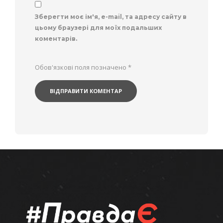
Зберегти моє ім'я, e-mail, та адресу сайту в
цьому браузері для моїх подальших
коментарів.
Обов'язкові поля позначено
*