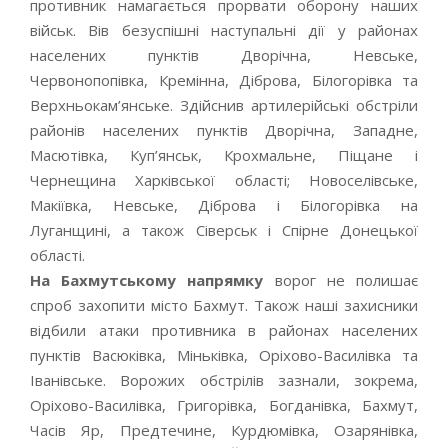
противник намагається прорвати оборону наших
військ. Вів безуспішні наступальні дії у районах
населених пунктів Дворічна, Невське,
Червонопопівка, Кремінна, Діброва, Білогорівка та
Верхньокам’янське. Здійснив артилерійські обстріли
районів населених пунктів Дворічна, Западне,
Масютівка, Куп’янськ, Крохмальне, Піщане і
Чернещина Харківської області; Новоселівське,
Макіївка, Невське, Діброва і Білогорівка на
Луганщині, а також Сіверськ і Спірне Донецької
області.
На Бахмутському напрямку
ворог не полишає
спроб захопити місто Бахмут. Також наші захисники
відбили атаки противника в районах населених
пунктів Васюківка, Міньківка, Оріхово-Василівка та
Іванівське. Ворожих обстрілів зазнали, зокрема,
Оріхово-Василівка, Григорівка, Богданівка, Бахмут,
Часів Яр, Предтечине, Курдюмівка, Озарянівка,