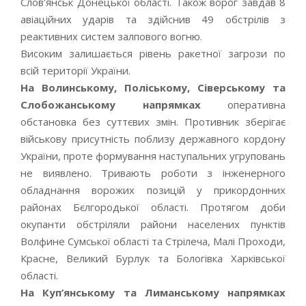
Слов’янськ Донецької області. Також ворог завдав 8
авіаційних ударів та здійснив 49 обстрілів з
реактивних систем залпового вогню.
Високим залишається рівень ракетної загрози по
всій території України.
На Волинському, Поліському, Сіверському та
Слобожанському напрямках
оперативна
обстановка без суттєвих змін. Противник зберігає
військову присутність поблизу державного кордону
України, проте формування наступальних угруповань
не виявлено. Тривають роботи з інженерного
обладнання ворожих позицій у прикордонних
районах Бєлгородької області. Протягом доби
окупанти обстріляли райони населених пунктів
Волфине Сумської області та Стрілеча, Малі Проходи,
Красне, Великий Бурлук та Бологівка Харківської
області.
На Куп’янському та Лиманському напрямках