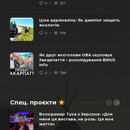
0
527
Ціна адреналіну: Як джипінг нищить
екологію
0
1178
Як друг ексголови ОВА скуповує
Закарпаття – розслідування BIHUS
Info
0
1785
Спец. проєкти
Володимир Тука з Херсона: «Для
мене ця вистава, не роль. Це моє
життя»