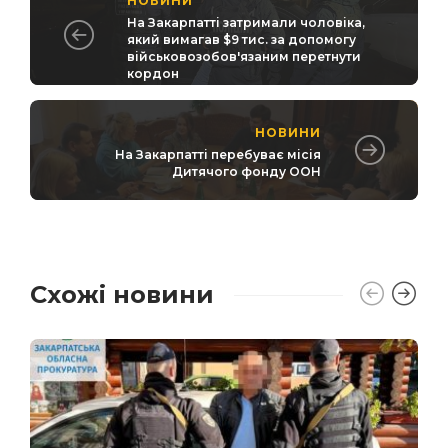
НОВИНИ
На Закарпатті затримали чоловіка,
який вимагав $9 тис. за допомогу
військовозобов'язаним перетнути
кордон
НОВИНИ
На Закарпатті перебуває місія
Дитячого фонду ООН
Схожі новини