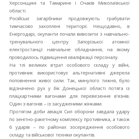
Херсонщині та Тамарине і Очаків Миколаївської
області.
Російські загарбники продовжують грабувати
тимчасово захоплені території. Нещодавно, в
Енергодарі, окупанти почали вивозити з навчально-
тренувального центру Запорізької атомної
електростанції навчальне обладнання, на якому
проводилось підвищення кваліфікації персоналу.
На тлі великих втрат особового складу у війні,
противник використовує альтернативні джерела
поповнення живої сили. Так, минулого тижня, було
відзначено рух у бік Донецької області потяга із
плацкартними вагонами для перевезення в’язнів.
Один з вагонів – із засудженими жінками.
Протягом доби авіація Сил оборони завдала удару
по зенітно-ракетному комплексу противника, а також
6 ударів – по районах зосередження особового
складу та військової техніки окупантів.