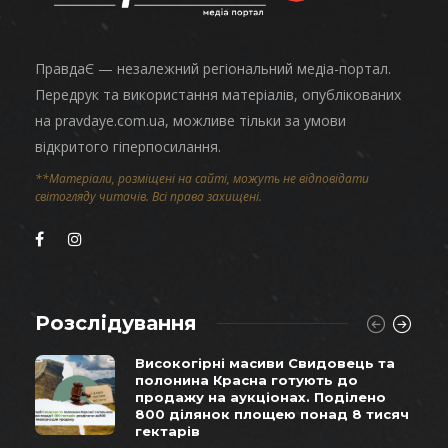
ПравдаЄ — незалежний регіональний медіа-портал.
Передрук та використання матеріалів, опублікованих
на pravdaye.com.ua, можливе тільки за умови
відкритого гіперпосилання.
**Матеріали, розміщені на сайті, можуть не відповідати
світогляду читачів. Всі права захищені.
Розслідування
Високогірні масиви Свидовець та
полонина Красна готують до
продажу на аукціонах. Поділено
800 ділянок площею понад 8 тисяч
гектарів