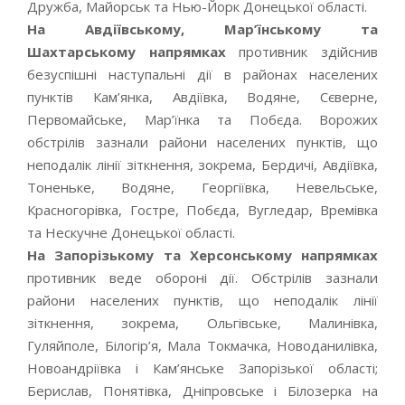
Дружба, Майорськ та Нью-Йорк Донецької області.
На Авдіївському, Мар’їнському та
Шахтарському напрямках
противник здійснив
безуспішні наступальні дії в районах населених
пунктів Кам’янка, Авдіївка, Водяне, Сєверне,
Первомайське, Мар’їнка та Побєда. Ворожих
обстрілів зазнали райони населених пунктів, що
неподалік лінії зіткнення, зокрема, Бердичі, Авдіївка,
Тоненьке, Водяне, Георгіївка, Невельське,
Красногорівка, Гостре, Побєда, Вугледар, Времівка
та Нескучне Донецької області.
На Запорізькому та Херсонському напрямках
противник веде обороні дії. Обстрілів зазнали
райони населених пунктів, що неподалік лінії
зіткнення, зокрема, Ольгівське, Малинівка,
Гуляйполе, Білогір’я, Мала Токмачка, Новоданилівка,
Новоандріївка і Кам’янське Запорізької області;
Берислав, Понятівка, Дніпровське і Білозерка на