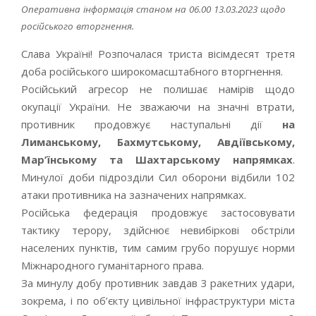
Оперативна інформація станом на 06.00 13.03.2023 щодо
російського вторгнення.
Слава Україні! Розпочалася триста вісімдесят третя
доба російського широкомасштабного вторгнення.
Російський агресор не полишає намірів щодо
окупації України. Не зважаючи на значні втрати,
противник продовжує наступальні дії
на
Лиманському, Бахмутському, Авдіївському,
Мар’їнському та Шахтарському напрямках
.
Минулої доби підрозділи Сил оборони відбили 102
атаки противника на зазначених напрямках.
Російська федерація продовжує застосовувати
тактику терору, здійснює невибіркові обстріли
населених пунктів, тим самим грубо порушує норми
Міжнародного гуманітарного права.
За минулу добу противник завдав 3 ракетних удари,
зокрема, і по об’єкту цивільної інфраструктури міста