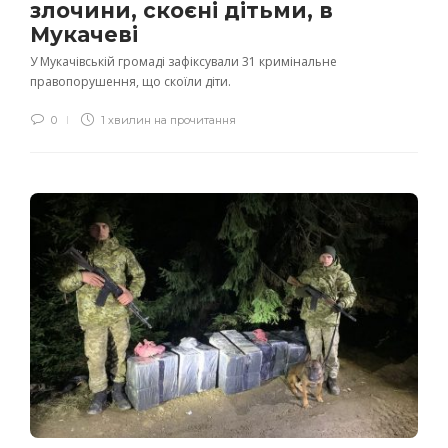
злочини, скоєні дітьми, в
Мукачеві
У Мукачівській громаді зафіксували 31 кримінальне
правопорушення, що скоїли діти.
0
1 хвилин на прочитання