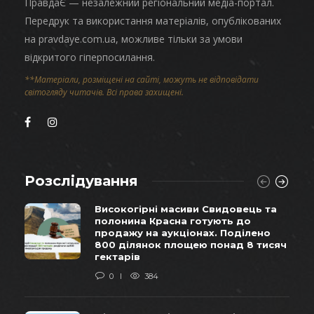
ПравдаЄ — незалежний регіональний медіа-портал.
Передрук та використання матеріалів, опублікованих
на pravdaye.com.ua, можливе тільки за умови
відкритого гіперпосилання.
**Матеріали, розміщені на сайті, можуть не відповідати
світогляду читачів. Всі права захищені.
Розслідування
Високогірні масиви Свидовець та
полонина Красна готують до
продажу на аукціонах. Поділено
800 ділянок площею понад 8 тисяч
гектарів
0
384