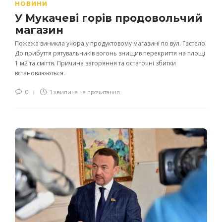
НОВИНИ
У Мукачеві горів продовольчий
магазин
Пожежа виникла учора у продуктовому магазині по вул. Гастело.
До прибуття рятувальників вогонь знищив перекриття на площі
1 м2 та сміття. Причина загоряння та остаточні збитки
встановлюються.
0
1 хвилина на прочитання