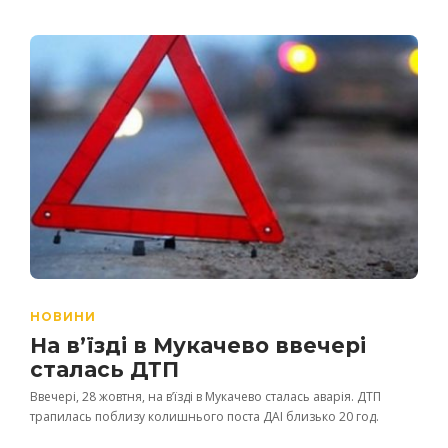
НОВИНИ
На в’їзді в Мукачево ввечері
сталась ДТП
Ввечері, 28 жовтня, на в’їзді в Мукачево сталась аварія. ДТП
трапилась поблизу колишнього поста ДАІ близько 20 год.