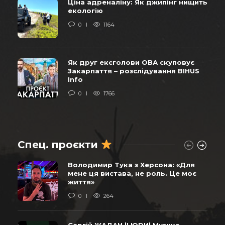
Ціна адреналіну: Як джипінг нищить
екологію
0
1164
Як друг ексголови ОВА скуповує
Закарпаття – розслідування BIHUS
Info
0
1766
Спец. проєкти
Володимир Тука з Херсона: «Для
мене ця вистава, не роль. Це моє
життя»
0
264
Сергій ЖАДАН |LЮDИ| Музика,