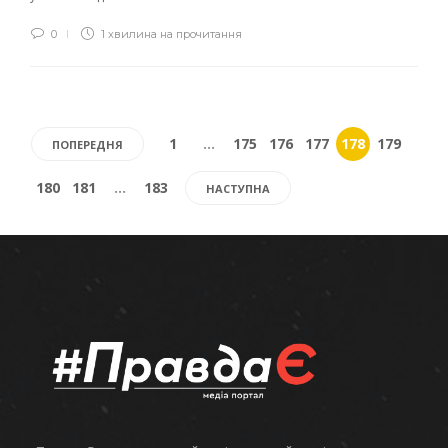
0
1 хвилина на прочитання
1
…
175
176
177
178
179
ПОПЕРЕДНЯ
180
181
…
183
НАСТУПНА