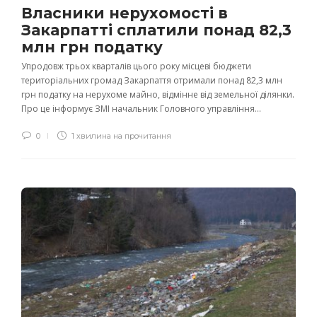
Власники нерухомості в
Закарпатті сплатили понад 82,3
млн грн податку
Упродовж трьох кварталів цього року місцеві бюджети
територіальних громад Закарпаття отримали понад 82,3 млн
грн податку на нерухоме майно, відмінне від земельної ділянки.
Про це інформує ЗМІ начальник Головного управління...
0
1 хвилина на прочитання