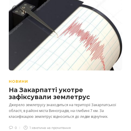
НОВИНИ
На Закарпатті укотре
зафіксували землетрус
Джерело землетрусу знаходиться на території Закарпатської
області, в районі міста Виноградів, на глибині 7 км. За
класифікацією землетрус відноситься до ледве відчутних.
0
1 хвилина на прочитання