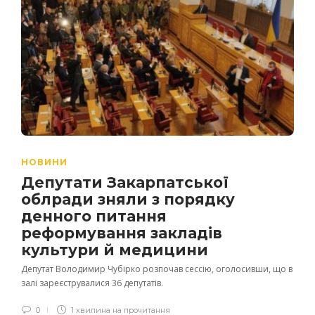
НОВИНИ
Депутати Закарпатської
облради зняли з порядку
денного питання
реформування закладів
культури й медицини
Депутат Володимир Чубірко розпочав сессію, оголосивши, що в
залі зареєструвалися 36 депутатів.
0
1 хвилина на прочитання