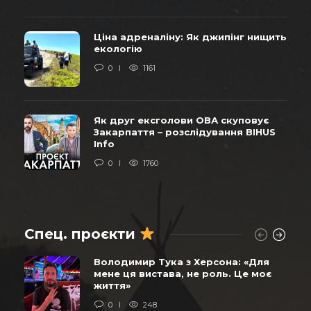
Ціна адреналіну: Як джипінг нищить
екологію
0
1161
Як друг ексголови ОВА скуповує
Закарпаття – розслідування BIHUS
Info
0
1760
Спец. проєкти
Володимир Тука з Херсона: «Для
мене ця вистава, не роль. Це моє
життя»
0
248