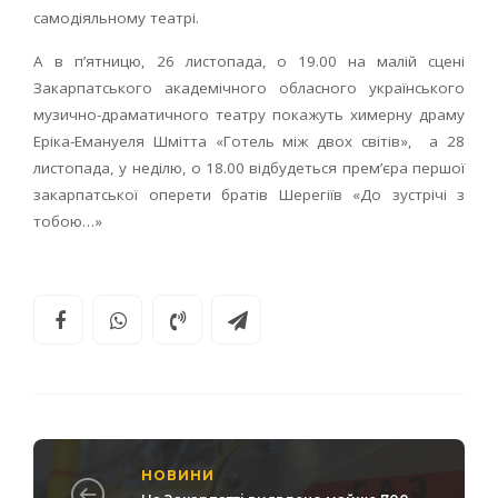
самодіяльному театрі.
А в п’ятницю, 26 листопада, о 19.00 на малій сцені
Закарпатського академічного обласного українського
музично-драматичного театру покажуть химерну драму
Еріка-Емануеля Шмітта «Готель між двох світів», а 28
листопада, у неділю, о 18.00 відбудеться прем’єра першої
закарпатської оперети братів Шерегіїв «До зустрічі з
тобою…»
НОВИНИ