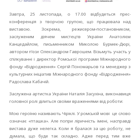
Завтра, 25 листопада, о 17.00 відбудеться прес-
конференція з творчою групою, що працювала над
виставою. Зокрема, режисером-постановником,
заслуженим діячем мистецтв України Анатолієм
Канцедайлом, письменником Миколою Бурмек-Дюрі,
автором п’єси Олександром Гаврошем. Візьмуть участь у
спілкуванні і директор Ромської програми Міжнародного
фонду «Відродження» Сергій Пономарьов та менеджер з
культурних ініціатив Міжнародного фонду «Відродження»
Радослава Кабачій.
Заслужена артистка України Наталія Засухіна, виконавиця
головної ролі ділиться своїми враженнями від роботи:
Мою героїню називають Чіріклі. У ромській мові це слово
означає «пташка». Але попри ліричність імені, насправді
вистава дуже нелегка. Коли я бралася за цю роботу, не
думала, що буде так складно. Адже перед тим вже