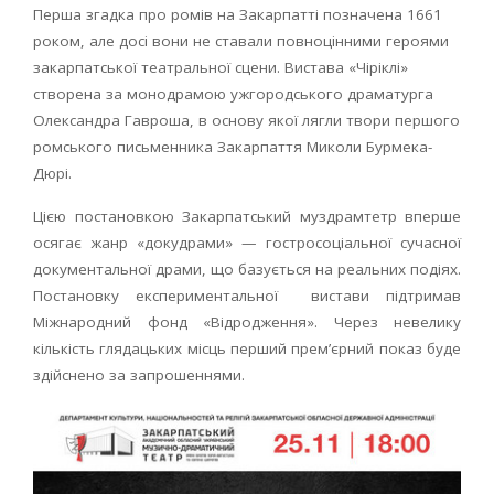
Перша згадка про ромів на Закарпатті позначена 1661
роком, але досі вони не ставали повноцінними героями
закарпатської театральної сцени. Вистава «Чіріклі»
створена за монодрамою ужгородського драматурга
Олександра Гавроша, в основу якої лягли твори першого
ромського письменника Закарпаття Миколи Бурмека-
Дюрі.
Цією постановкою Закарпатський муздрамтетр вперше
осягає жанр «докудрами» — гостросоціальної сучасної
документальної драми, що базується на реальних подіях.
Постановку експериментальної вистави підтримав
Міжнародний фонд «Відродження». Через невелику
кількість глядацьких місць перший прем’єрний показ буде
здійснено за запрошеннями.