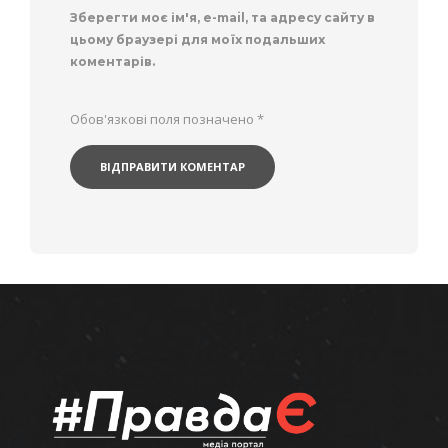
Зберегти моє ім'я, e-mail, та адресу сайту в
цьому браузері для моїх подальших
коментарів.
Обов'язкові поля позначено
*