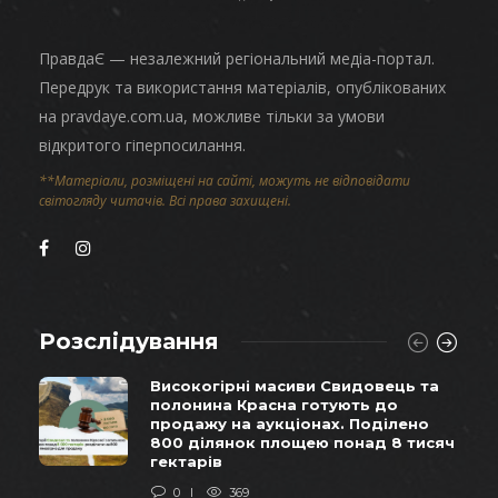
ПравдаЄ — незалежний регіональний медіа-портал.
Передрук та використання матеріалів, опублікованих
на pravdaye.com.ua, можливе тільки за умови
відкритого гіперпосилання.
**Матеріали, розміщені на сайті, можуть не відповідати
світогляду читачів. Всі права захищені.
Розслідування
Високогірні масиви Свидовець та
полонина Красна готують до
продажу на аукціонах. Поділено
800 ділянок площею понад 8 тисяч
гектарів
0
369