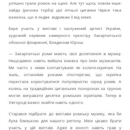
успішно грала ромок на сцені. Але тут щось зовсім інше:
зайда (речова торба) цієї літньої циганки Чіріклі така
важезна, що я ледве відриваю її від землі.
Бере участь у виставі і заслужений артист України,
художній керівник камерного оркестру Закарпатської
обласної філармонії, Владислав Юрош:
— Закарпатські роми мають свої досягнення в музиці.
Нещодавно навіть вийшла книжка про їхніх музикантів.
Ми часто з ними контактували як колеги-скрипалі. На
жаль, останніми роками спостерігаю, що скрипка
перестала користуватися популярністю серед ромів. А
колись на традиційних циганських похоронах за труною
могли вигравати десятки ромських скрипалів. Тепер в
Ужгороді важко знайти навіть одного.
Старався підібрати до вистави ромську музику, яка би
була близькою для нашого регіону. Мені цікаво брати
участь у цій виставі. Адже в юності навіть грав у