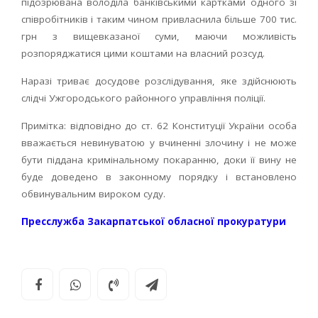
підозрювана володіла банківськими картками одного зі
співробітників і таким чином привласнила більше 700 тис.
грн з вищевказаної суми, маючи можливість
розпоряджатися цими коштами на власний розсуд.
Наразі триває досудове розслідування, яке здійснюють
слідчі Ужгородського районного управління поліції.
Примітка: відповідно до ст. 62 Конституції України особа
вважається невинуватою у вчиненні злочину і не може
бути піддана кримінальному покаранню, доки її вину не
буде доведено в законному порядку і встановлено
обвинувальним вироком суду.
Пресслужба Закарпатської обласної прокуратури