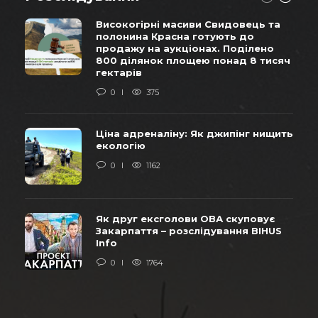
Високогірні масиви Свидовець та
полонина Красна готують до
продажу на аукціонах. Поділено
800 ділянок площею понад 8 тисяч
гектарів
0
375
Ціна адреналіну: Як джипінг нищить
екологію
0
1162
Як друг ексголови ОВА скуповує
Закарпаття – розслідування BIHUS
Info
0
1764