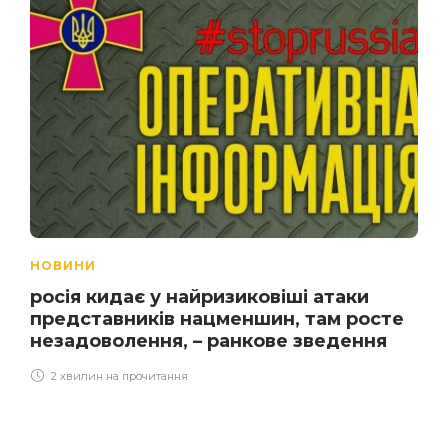
НОВИНИ
росія кидає у найризиковіші атаки
представників нацменшин, там росте
незадоволення, – ранкове зведення
2 хвилин на прочитання