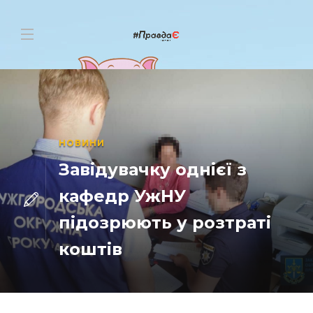
НОВИНИ
Завідувачку однієї з
кафедр УжНУ
підозрюють у розтраті
коштів