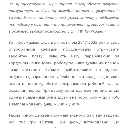
За процесуального керівництва Ужгородської окружної
прокуратури завідувачці кафедри одного з факультетів
Ужгородського національного університету повідомлено
про підозру у розтраті та привласненні грошових коштів
в особливо великих розмірах (ч. 5 ст. 191 КК України).
За інформацією слідства, протягом 2017-2022 років двоє
співробітників кафедри продовжували отримувати
заробітну плату, більшість часу перебуваючи за
кордоном і виконуючи роботу за індивідуальним планом
лише частково. Виплати здійснювалися на підставі
поданих підозрюваною табелів оплати праці, згідно яких
особи в повному обсязі відпрацювали робочий час за
вказаний період. При цьому вона достеменно знала, що
один із працівників був відсутній на робочому місці у 75%
з відпрацьованих днів, інший – у 95%.
Таким чином державному навчальному закладу завдано
965 тис. грн збитків. При цьому встановлено, що