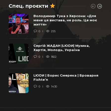
Спец. проєкти
Володимир Тука з Херсона: «Для
мене ця вистава, не роль. Це моє
життя»
0
255
Сергій ЖАДАН |LЮDИ| Музика,
Хартія, Молодь, Україна
0
1822
LЮDИ | Борис Смерека | Броварня
Fichte’n
0
1430