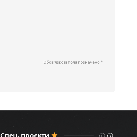
Обов'язкові поля позначено
*
Спец. проєкти