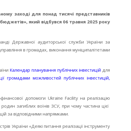
ьному заході для понад тисячі представників
бюджетів», який відбувся 06 травня 2025 року
оманді Державної аудиторської служби України за
управління в громадах, виконання муніципалітетами
раїни
Календар планування публічних інвестицій
для
ії громадами можливостей публічних інвестицій,
інансової допомоги Ukraine Facility на реалізацію
 родин загиблих воїнів ЗСУ, при чому частина цієї
цій за відповідними напрямками.
трів України «Деякі питання реалізації інструменту