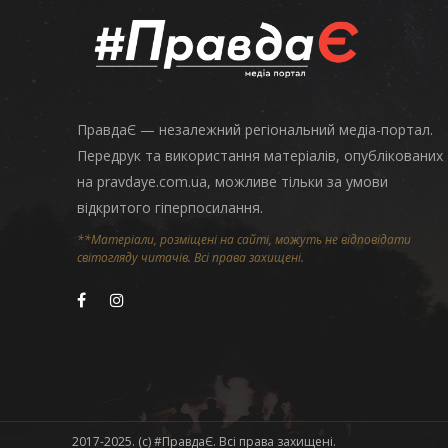
ПравдаЄ — незалежний регіональний медіа-портал.
Передрук та використання матеріалів, опублікованих
на pravdaye.com.ua, можливе тільки за умови
відкритого гіперпосилання.
**Матеріали, розміщені на сайті, можуть не відповідати
світогляду читачів. Всі права захищені.
2017-2025. (c) #ПравдаЄ. Всі права захищені.