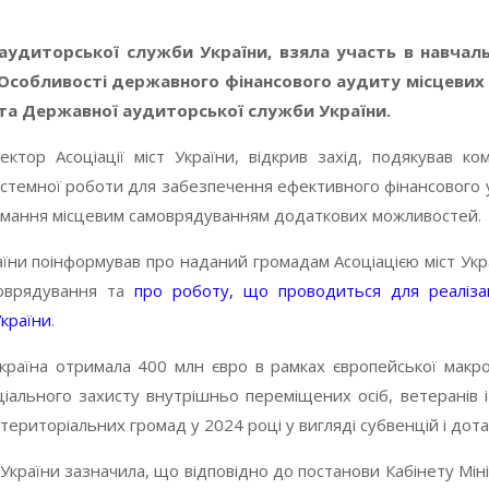
аудиторської служби України, взяла участь в навчал
Особливості державного фінансового аудиту місцевих 
та Державної аудиторської служби України.
тор Асоціації міст України, відкрив захід, подякував к
системної роботи для забезпечення ефективного фінансового 
 отримання місцевим самоврядуванням додаткових можливостей.
аїни поінформував про наданий громадам Асоціацією міст Ук
моврядування та
про роботу, що проводиться для реалізац
країни
.
країна отримала 400 млн євро в рамках європейської макроф
ціального захисту внутрішньо переміщених осіб, ветеранів і
ериторіальних громад у 2024 році у вигляді субвенцій і дота
країни зазначила, що відповідно до постанови Кабінету Мініс