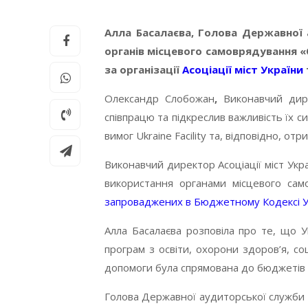
Алла Басалаєва, Голова Державної 
органів місцевого самоврядування «
за організації
Асоціації міст України
Олександр Слобожан
,
Виконавчий дирек
співпрацю та підкреслив важливість їх 
вимог Ukraine Facility та, відповідно,
Виконавчий директор Асоціації міст Укр
використання органами місцевого са
запроваджених в Бюджетному Кодексі У
Алла Басалаєва розповіла про те, що У
програм з освіти, охорони здоров’я, со
допомоги була спрямована до бюджетів т
Голова Державної аудиторської служби У