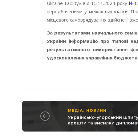
Ukraine Facility» від 15.11.2024 року
№1
передбаченими у межах виконання Плану
місцевого самоврядування здійснені вже 
За результатами навчального семін
України інформацію про типові не
результативного використання фі
удосконалення управління бюджетни
МЕДІА
НОВИНИ
,
Українсько-угорський шпигу
арешти та висилки диплома