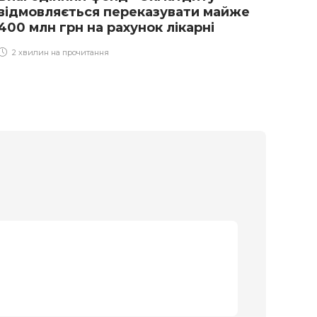
відмовляється переказувати майже
кра
400 млн грн на рахунок лікарні
1 х
2 хвилин на прочитання