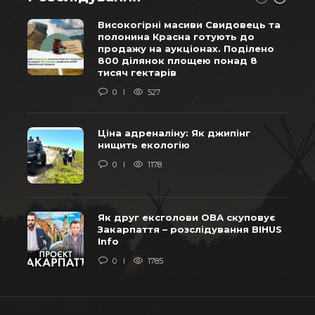
Високогірні масиви Свидовець та
полонина Красна готують до
продажу на аукціонах. Поділено
800 ділянок площею понад 8
тисяч гектарів
0
527
Ціна адреналіну: Як джипінг
нищить екологію
0
1178
Як друг ексголови ОВА скуповує
Закарпаття – розслідування BIHUS
Info
0
1785