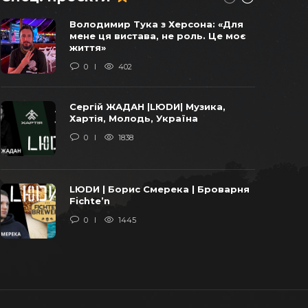
Віктор Балога погоджував
Володимир Тука з Херсона: «Для
продаж останніх українських
мене ця вистава, не роль. Це моє
бомбардувальників у 2011 році –
життя»
СХЕМИ
0
402
0
1756
Сергій ЖАДАН |LЮDИ| Музика,
«Віджати» Карпати: уроки бізнесу
Хартія, Молодь, Україна
від ОПЗЖ та Арахамії
0
1838
0
1643
LЮDИ | Борис Смерека | Броварня
У закарпатській громаді
Fichte’n
добудують школу за європейські
0
1445
кошти та за завищеними цінами на
італійську траву
0
1395