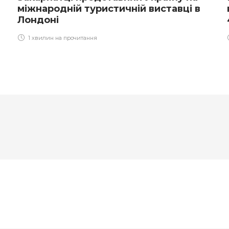
міжнародній туристичній виставці в
Лондоні
1 хвилин на прочитання