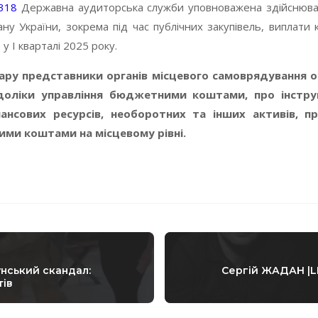
318
Державна аудиторська служби уповноважена здійснюва
 України, зокрема під час публічних закупівель, виплати к
у І кварталі 2025 року.
ару представники органів місцевого самоврядування 
доліки управління бюджетними коштами, про інструм
нансових ресурсів, необоротних та інших активів, 
ми коштами на місцевому рівні.
нський скандал:
Сергій ЖАДАН |LЮ
тів