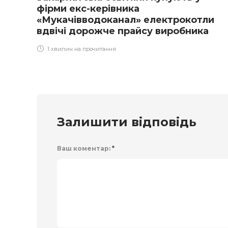
фірми екс-керівника
«Мукачівводоканал» електрокотли
вдвічі дорожче прайсу виробника
1 хвилин на прочитання
Залишити відповідь
Ваш коментар:
*